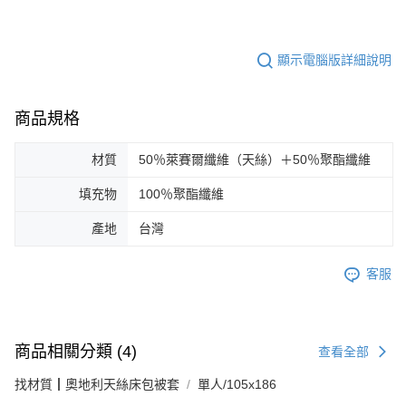
顯示電腦版詳細說明
商品規格
材質
50％萊賽爾纖維（天絲）＋50％聚酯纖維
填充物
100％聚酯纖維
產地
台灣
客服
商品相關分類 (4)
查看全部
找材質┃奧地利天絲床包被套
單人/105x186