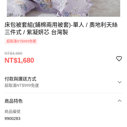
床包被套組(鋪棉兩用被套)-單人 / 奧地利天絲
三件式 / 紫凝妍芯 台灣製
超取滿NT$999免運
NT$4,980
NT$1,680
付款與運送方式
超取滿NT$999免運
付款方式
商品特色
信用卡一次付款
商品編號
信用卡分期付款
9900283
3 期 0 利率 每期
NT$560
21家銀行