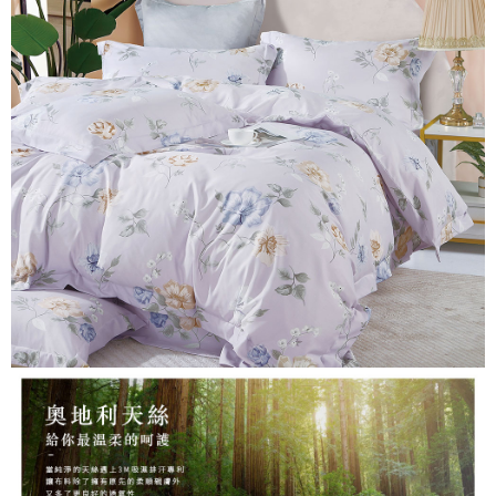
３．安心：先確認商品／服務後，再付款。
【繳款方式說明】
1.分期款項不併入電信帳單，「大哥付你分期」於每月結算日後寄送繳費提
運送方式
【「AFTEE先享後付」結帳流程】
醒簡訊。
１．於結帳方式選擇「AFTEE先享後付」後，將跳轉至「AFTEE先享後付」
2.透過簡訊連結打開帳單後，可選擇「超商條碼／台灣大直營門市／銀行轉
全家取貨付款
結帳頁面，進行簡訊認證並確認金額後，即可完成結帳。
帳／街口支付／iPASS MONEY」等通路繳費。
２．訂單成立數日內，您將收到繳費通知簡訊。
每筆NT$60，滿NT$999(含以上)免運費
３．收到繳費通知簡訊後14天內，點擊此簡訊中的連結，可透過四大超商／
【注意事項】
ATM／網路銀行／等多元方式進行付款，方視為交易完成。
付款後全家取貨
1.本服務係由「台灣大哥大股份有限公司」（以下簡稱本公司）所提供，讓
※ 請注意：結帳手續完成當下不需立刻繳費，但若您需要取消訂單，請聯絡
用戶於交易時，得透過本服務購買商品或服務，並由商店將買賣／分期付款
每筆NT$60，滿NT$999(含以上)免運費
購買商品的店家。未經商家同意取消之訂單仍視為有效，需透過AFTEE先享
買賣價金債權讓與本公司後，依約使用本公司帳單繳交帳款。
後付繳納相關費用。
2.基於同意付款使用「大哥付你分期」之契約關係目的，商店將以您的個人
7-11取貨付款
※ 交易是否成功請以「AFTEE先享後付 」之結帳頁面顯示為準，若有關於
資料（包含姓名、電話或地址）提供予台灣大哥大進項蒐集、處理及利用，
是否繳費成功／繳費後需取消欲退款等相關疑問，請聯繫「AFTEE先享後付
每筆NT$60，滿NT$999(含以上)免運費
由本公司與您本人進行分期帳單所需資料之確認、核對及更正。
客戶支援中心」
https://netprotections.freshdesk.com/support/home
3.完整用戶服務條款，請詳閱以下連結：
https://oppay.tw/userRule
付款後7-11取貨
【注意事項】
每筆NT$60，滿NT$999(含以上)免運費
１．透過由恩沛科技股份有限公司提供之「AFTEE先享後付」服務完成之交
易，需依本服務之必要範圍內提供個人資料，並將交易相關給付款項請求債
新竹貨運
權轉讓予恩沛科技股份有限公司。
２．關於個人資料處理事宜，請瀏覽以下網址：
每筆NT$80，滿NT$999(含以上)免運費
https://aftee.tw/terms/#terms3
３．未成年的使用者請事先徵得法定代理人或監護人之同意方可使用
「AFTEE先享後付」，若未經同意申辦者引起之損失，本公司不負相關責
任。
４．使用「AFTEE先享後付」時，將依據個別帳號之用戶狀況，依本公司即