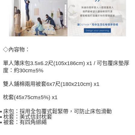
◇內容物：
單人薄床包3.5x6.2尺(105x186cm) x1 / 可包覆床墊厚
度：約30cm±5%
雙人鋪棉兩用被套6x7尺(180x210cm) x1
枕套(45x75cm±5%) x1
▪ 床包：採用全包覆式鬆緊帶，可防止床包滑動
▪ 枕套：美式信封枕套
▪ 被套：有四角綁繩