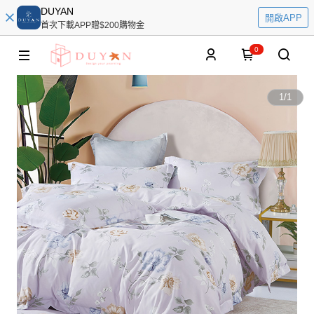
DUYAN
開啟APP
首次下載APP贈$200購物金
0
1
/
1