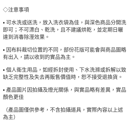
◇注意事項
▪ 可水洗或送洗，放入洗衣袋為佳，與深色商品分開洗
即可；不可漂白、乾洗，且不建議烘乾，並定期日曬
達到消毒除溼效果。
▪ 因布料裁切位置的不同，部份花版可能會與商品圖略
有出入，請以收到的實品為主。
▪ 個人衛生用品，如經拆封使用、下水洗滌或拆解以致
缺乏完整性及失去再販售價值時，恕不接受退換貨。
▪ 產品圖片因拍攝及燈光關係，與實品略有差異，實品
顏色更佳
（產品圖僅供參考，不含拍攝道具，實際內容以上述
為主）