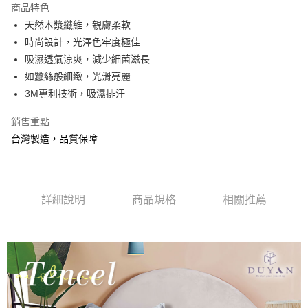
商品特色
合作金庫商業銀行
第一商業銀行
超商取貨付款
天然木漿纖維，親膚柔軟
華南商業銀行
彰化商業銀行
時尚設計，光澤色牢度極佳
LINE Pay
上海商業儲蓄銀行
台北富邦商業銀行
國泰世華商業銀行
兆豐國際商業銀行
吸濕透氣涼爽，減少細菌滋長
Apple Pay
臺灣中小企業銀行
台中商業銀行
如蠶絲般細緻，光滑亮麗
匯豐（台灣）商業銀行
華泰商業銀行
3M專利技術，吸濕排汗
悠遊付
聯邦商業銀行
遠東國際商業銀行
元大商業銀行
永豐商業銀行
Google Pay
銷售重點
玉山商業銀行
星展（台灣）商業銀行
台灣製造，品質保障
台新國際商業銀行
中國信託商業銀行
全盈+PAY
台灣樂天信用卡公司
大哥付你分期
相關說明
詳細說明
商品規格
相關推薦
【大哥付你分期使用說明】
AFTEE先享後付
1.本服務由台灣大哥大提供，台灣大哥大用戶可立即使用無須另外申請。
2.付款方式選擇「大哥付你分期」，訂單成立後會自動跳轉到大哥付的交易
相關說明
流程，驗證手機門號後，選擇欲分期的期數、繳款截止日，確認付款後即完
【關於「AFTEE先享後付」】
成交易。
Hami Point
AFTEE先享後付是「在收到商品之後才付款」的支付方式。 讓您購物簡單
3.實際核准額度、可分期數及費用金額請依後續交易確認頁面所載為準。
便利好安心！
相關說明
4.訂單成立30分鐘內，如未前往確認交易或遇審核未通過，訂單將自動取
１．簡單：不需註冊會員、不需綁卡、不需儲值。
「Hami Point」為中華電信所提供之點數服務，可於會員專區綁定中華電信
消。如遇「轉專審核」未通過狀況，表示未達大哥付你分期系統評分，恕無
２．便利：只要手機號碼，簡訊認證，即可結帳。
ATM付款
會員帳號後，即可在購物車使用 Hami Point 折抵消費金額 (1點等於1元)。
法說明評估內容。