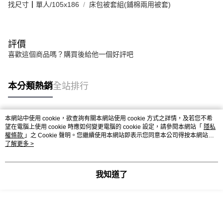
找尺寸┃單人/105x186
床包被套組(鋪棉兩用被套)
評價
喜歡這個商品嗎？購買後給他一個好評吧
本分類熱銷
全站排行
本網站中使用 cookie，欲查詢有關本網站使用 cookie 方式之詳情，及若您不希
熱門標籤
望在電腦上使用 cookie 時應如何變更電腦的 cookie 設定，請參閱本網站「
隱私
權條款
」之 Cookie 聲明。您繼續使用本網站即表示您同意本公司得按本網站使
用條款之 Cookie 聲明使用 cookie。
了解更多 >
我知道了