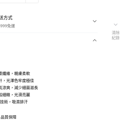
送方式
999免運
清除
紀錄
次付款
期付款
0 利率 每期
NT$510
21家銀行
漿纖維，親膚柔軟
庫商業銀行
第一商業銀行
計，光澤色牢度極佳
付款
業銀行
彰化商業銀行
氣涼爽，減少細菌滋長
業儲蓄銀行
台北富邦商業銀行
般細緻，光滑亮麗
華商業銀行
兆豐國際商業銀行
利技術，吸濕排汗
小企業銀行
台中商業銀行
台灣）商業銀行
華泰商業銀行
業銀行
遠東國際商業銀行
，品質保障
業銀行
永豐商業銀行
y