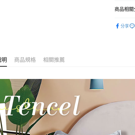
玉山商
台新國
全盈+PAY
商品相關分
台灣樂
大哥付你
找材質┃
相關說明
分享
找尺寸┃單人
【大哥付
AFTEE先
1.本服務
床包被套組
2.付款方
相關說明
流程，驗
【關於「A
專櫃級天
Hami Poin
完成交易
AFTEE
3.實際核
說明
商品規格
相關推薦
便利好安
相關說明
4.訂單成
１．簡單
「Hami
消。如遇
ATM付款
２．便利
信會員帳號後
無法說明
３．安心
元)。
【繳款方
1.分期款
【「AFT
運送方式
醒簡訊。
１．於結帳
2.透過簡
付」結帳
全家取貨
帳／街口支
２．訂單
３．收到繳
每筆NT$6
【注意事
／ATM／
1.本服務
※ 請注意
付款後全
用戶於交
絡購買商品
每筆NT$6
款買賣價
先享後付
2.基於同