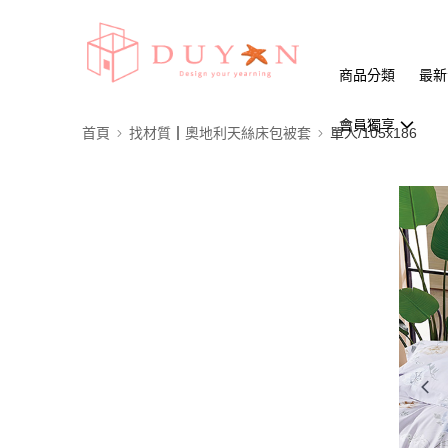
商品分類
最新
會員獨享
首頁
找材質┃奧地利天絲床包被套
單人/105x186