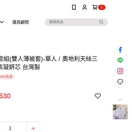
0
寢具顧問
組(雙人薄被套)-單人 / 奧地利天絲三
 紫凝妍芯 台灣製
999免運
530