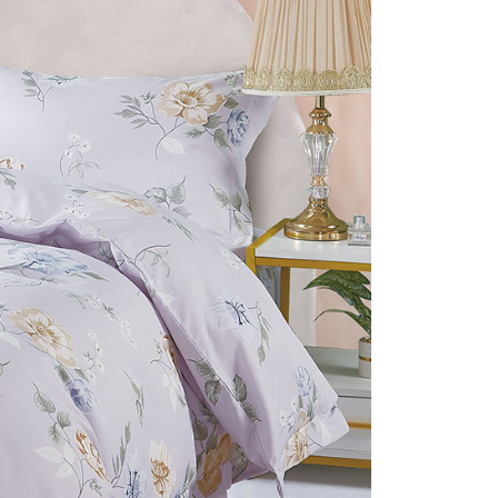
否成功請以「AFTEE先享後付 」之結帳頁面顯示為準，若有關於
付款
含姓名、電話或地址）提供予台灣大哥大進項蒐集、處理及利
功／繳費後需取消欲退款等相關疑問，請聯繫「AFTEE先享後
公司與您本人進行分期帳單所需資料之確認、核對及更正。
援中心」
https://netprotections.freshdesk.com/support/home
0，滿NT$999(含以上)免運費
戶服務條款，請詳閱以下連結：
https://oppay.tw/userRule
項】
1取貨
恩沛科技股份有限公司提供之「AFTEE先享後付」服務完成之
0，滿NT$999(含以上)免運費
依本服務之必要範圍內提供個人資料，並將交易相關給付款項請
讓予恩沛科技股份有限公司。
個人資料處理事宜，請瀏覽以下網址：
ee.tw/terms/#terms3
0，滿NT$999(含以上)免運費
年的使用者請事先徵得法定代理人或監護人之同意方可使用
E先享後付」，若未經同意申辦者引起之損失，本公司不負相關責
AFTEE先享後付」時，將依據個別帳號之用戶狀況，依本公司
核予不同之上限額度；若仍有額度不足之情形，本公司將視審查
用戶進行身份認證。
一人註冊多個帳號或使用他人資訊註冊。若發現惡意使用之情
科技股份有限公司將有權停止該用戶之使用額度並採取法律行