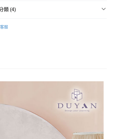
業銀行
星展（台灣）商業銀行
際商業銀行
中國信託商業銀行
類 (4)
天信用卡公司
分期
奧地利天絲床包被套
單人/105x186
客服
/105x186
床包被套組(薄被套)
你分期使用說明】
享後付
由台灣大哥大提供，台灣大哥大用戶可立即使用無須另外申請。
(薄被套)
奧地利天絲 Tencel
式選擇「大哥付你分期」，訂單成立後會自動跳轉到大哥付的交易
證手機門號後，選擇欲分期的期數、繳款截止日，確認付款後即
FTEE先享後付」】
絲床包被套
奧地利天絲 Tencel
t
。
先享後付是「在收到商品之後才付款」的支付方式。 讓您購物簡單
准額度、可分期數及費用金額請依後續交易確認頁面所載為準。
心！
立30分鐘內，如未前往確認交易或遇審核未通過，訂單將自動取
：不需註冊會員、不需綁卡、不需儲值。
 Point」為中華電信所提供之點數服務，可於會員專區綁定中華電
「轉專審核」未通過狀況，表示未達大哥付你分期系統評分，恕
：只要手機號碼，簡訊認證，即可結帳。
，即可在購物車使用 Hami Point 折抵消費金額 (1點等於1
評估內容。
：先確認商品／服務後，再付款。
式說明】
項不併入電信帳單，「大哥付你分期」於每月結算日後寄送繳費提
EE先享後付」結帳流程】
方式選擇「AFTEE先享後付」後，將跳轉至「AFTEE先享後
訊連結打開帳單後，可選擇「超商條碼／台灣大直營門市／銀行轉
頁面，進行簡訊認證並確認金額後，即可完成結帳。
付款
付／iPASS MONEY」等通路繳費。
成立數日內，您將收到繳費通知簡訊。
費通知簡訊後14天內，點擊此簡訊中的連結，可透過四大超商
0，滿NT$999(含以上)免運費
項】
網路銀行／等多元方式進行付款，方視為交易完成。
係由「台灣大哥大股份有限公司」（以下簡稱本公司）所提供，讓
：結帳手續完成當下不需立刻繳費，但若您需要取消訂單，請聯
家取貨
易時，得透過本服務購買商品或服務，並由商店將買賣／分期付
的店家。未經商家同意取消之訂單仍視為有效，需透過AFTEE
0，滿NT$999(含以上)免運費
金債權讓與本公司後，依約使用本公司帳單繳交帳款。
繳納相關費用。
意付款使用「大哥付你分期」之契約關係目的，商店將以您的個人