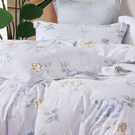
※ 交易是
7-11取貨
資料（包
是否繳費成
用，由本
付客戶支
每筆NT$6
3.完整用
【注意事
付款後7-1
１．透過由
每筆NT$6
交易，需
求債權轉
新竹貨運
２．關於
https://aft
每筆NT$8
３．未成
「AFTE
任。
４．使用「
即時審查
結果請求
５．嚴禁
形，恩沛
動。