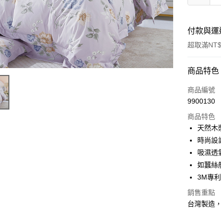
付款與運
超取滿NT$
付款方式
商品特色
信用卡一
商品編號
9900130
信用卡分
商品特色
3 期 
天然木
合作金
時尚設
超商取貨
華南商
吸濕透
LINE Pay
上海商
如蠶絲
國泰世
3M專
Apple Pay
臺灣中
匯豐（
銷售重點
悠遊付
聯邦商
台灣製造
元大商
Google Pa