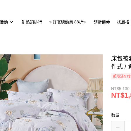
活動
🎖 熱銷排行
✨好眠總動員 88折✨
領折價券
找風格
床包被套
件式 /
超取滿NT$
NT$5,130
NT$1,
數量