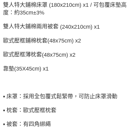
雙人特大鋪棉床罩
(180x210cm) x1 /
可包覆床墊高
度：約
35cm±3%
雙人特大鋪棉兩用被套
(240x210cm) x1
歐式壓框鋪棉枕套
(48x75cm) x2
歐式壓框薄枕套
(48x75cm) x2
靠墊
(35X45cm) x1
▪
床罩：採用全包覆式鬆緊帶，可防止床罩滑動
▪
枕套：歐式壓框枕套
▪
被套：有四角綁繩