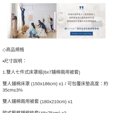
◇
商
品
規
格
▪
尺寸說明：
1.
6
x7
鋪棉兩用被套
雙人七件式床罩組
(
)
雙人鋪棉床罩
(150x186cm) x1 /
可包覆床墊高度：約
35cm±3%
雙人鋪棉兩用被套
(180x210cm) x1
歐式壓框鋪棉枕套