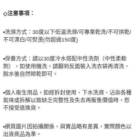
◇
注意事項：
▪
洗滌方式：
30
度以下低溫洗滌
/
可專業乾洗
/
不可烘乾
/
不可漂白
/
可熨燙
(
勿超過
150
度
)
▪
保養方式：請以
30
度冷水搭配中性洗劑（中性柔軟
劑），如使用機洗，請翻到反面裝入洗衣袋再清洗，
脫水後自然晾乾即可。
▪
個人衛生用品，如經拆封使用、下水洗滌、沾染各種
氣味或拆解以致缺乏完整性及失去再販售價值時，恕
不接受退換貨。
▪
網頁圖片因拍攝關係，與實品略有差異，實際顏色以
出貨商品為準。