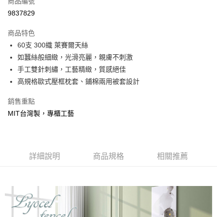
商品編號
信用卡分期付款
9837829
3 期 0 利率 每期
NT$3,600
21家銀行
商品特色
合作金庫商業銀行
第一商業銀行
LINE Pay
60支 300織 萊賽爾天絲
華南商業銀行
彰化商業銀行
如蠶絲般細緻，光滑亮麗，親膚不刺激
Apple Pay
上海商業儲蓄銀行
台北富邦商業銀行
國泰世華商業銀行
兆豐國際商業銀行
手工雙針刺繡，工藝精緻，質感絕佳
悠遊付
臺灣中小企業銀行
台中商業銀行
高規格歐式壓框枕套、鋪棉兩用被套設計
匯豐（台灣）商業銀行
華泰商業銀行
Google Pay
聯邦商業銀行
遠東國際商業銀行
銷售重點
元大商業銀行
永豐商業銀行
全盈+PAY
MIT台灣製，專櫃工藝
玉山商業銀行
星展（台灣）商業銀行
台新國際商業銀行
中國信託商業銀行
大哥付你分期
台灣樂天信用卡公司
相關說明
【大哥付你分期使用說明】
詳細說明
商品規格
相關推薦
AFTEE先享後付
1.本服務由台灣大哥大提供，台灣大哥大用戶可立即使用無須另外申請。
2.付款方式選擇「大哥付你分期」，訂單成立後會自動跳轉到大哥付的交易
相關說明
流程，驗證手機門號後，選擇欲分期的期數、繳款截止日，確認付款後即完
【關於「AFTEE先享後付」】
成交易。
Hami Point
AFTEE先享後付是「在收到商品之後才付款」的支付方式。 讓您購物簡單
3.實際核准額度、可分期數及費用金額請依後續交易確認頁面所載為準。
便利好安心！
相關說明
4.訂單成立30分鐘內，如未前往確認交易或遇審核未通過，訂單將自動取
１．簡單：不需註冊會員、不需綁卡、不需儲值。
「Hami Point」為中華電信所提供之點數服務，可於會員專區綁定中華電信
消。如遇「轉專審核」未通過狀況，表示未達大哥付你分期系統評分，恕無