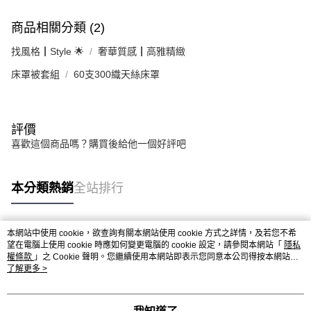
商品相關分類 (2)
找風格┃Style 🌟
奢華質感┃高雅精緻
床罩被套組
60支300織天絲床罩
評價
喜歡這個商品嗎？購買後給他一個好評吧
本分類熱銷
全站排行
本網站中使用 cookie，欲查詢有關本網站使用 cookie 方式之詳情，及若您不希
熱門標籤
望在電腦上使用 cookie 時應如何變更電腦的 cookie 設定，請參閱本網站「
隱私
權條款
」之 Cookie 聲明。您繼續使用本網站即表示您同意本公司得按本網站使
用條款之 Cookie 聲明使用 cookie。
了解更多 >