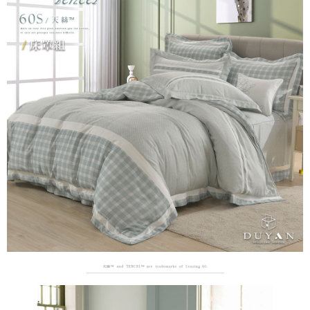
２．便利：只要手機號碼，簡訊認證，即可結帳。
ATM付款
會員帳號後，即可在購物車使用 Hami Point 折抵消費金額 (1點等於1元)。
法說明評估內容。
３．安心：先確認商品／服務後，再付款。
【繳款方式說明】
1.分期款項不併入電信帳單，「大哥付你分期」於每月結算日後寄送繳費提
運送方式
【「AFTEE先享後付」結帳流程】
醒簡訊。
１．於結帳方式選擇「AFTEE先享後付」後，將跳轉至「AFTEE先享後付」
2.透過簡訊連結打開帳單後，可選擇「超商條碼／台灣大直營門市／銀行轉
新竹貨運
結帳頁面，進行簡訊認證並確認金額後，即可完成結帳。
帳／街口支付／iPASS MONEY」等通路繳費。
２．訂單成立數日內，您將收到繳費通知簡訊。
每筆NT$80，滿NT$999(含以上)免運費
３．收到繳費通知簡訊後14天內，點擊此簡訊中的連結，可透過四大超商／
【注意事項】
ATM／網路銀行／等多元方式進行付款，方視為交易完成。
1.本服務係由「台灣大哥大股份有限公司」（以下簡稱本公司）所提供，讓
※ 請注意：結帳手續完成當下不需立刻繳費，但若您需要取消訂單，請聯絡
用戶於交易時，得透過本服務購買商品或服務，並由商店將買賣／分期付款
購買商品的店家。未經商家同意取消之訂單仍視為有效，需透過AFTEE先享
買賣價金債權讓與本公司後，依約使用本公司帳單繳交帳款。
後付繳納相關費用。
2.基於同意付款使用「大哥付你分期」之契約關係目的，商店將以您的個人
※ 交易是否成功請以「AFTEE先享後付 」之結帳頁面顯示為準，若有關於
資料（包含姓名、電話或地址）提供予台灣大哥大進項蒐集、處理及利用，
是否繳費成功／繳費後需取消欲退款等相關疑問，請聯繫「AFTEE先享後付
由本公司與您本人進行分期帳單所需資料之確認、核對及更正。
客戶支援中心」
https://netprotections.freshdesk.com/support/home
3.完整用戶服務條款，請詳閱以下連結：
https://oppay.tw/userRule
【注意事項】
１．透過由恩沛科技股份有限公司提供之「AFTEE先享後付」服務完成之交
易，需依本服務之必要範圍內提供個人資料，並將交易相關給付款項請求債
權轉讓予恩沛科技股份有限公司。
２．關於個人資料處理事宜，請瀏覽以下網址：
https://aftee.tw/terms/#terms3
３．未成年的使用者請事先徵得法定代理人或監護人之同意方可使用
「AFTEE先享後付」，若未經同意申辦者引起之損失，本公司不負相關責
任。