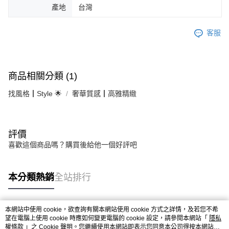
產地
台灣
客服
商品相關分類 (1)
找風格┃Style 🌟
奢華質感┃高雅精緻
評價
喜歡這個商品嗎？購買後給他一個好評吧
本分類熱銷
全站排行
本網站中使用 cookie，欲查詢有關本網站使用 cookie 方式之詳情，及若您不希
熱門標籤
望在電腦上使用 cookie 時應如何變更電腦的 cookie 設定，請參閱本網站「
隱私
權條款
」之 Cookie 聲明。您繼續使用本網站即表示您同意本公司得按本網站使