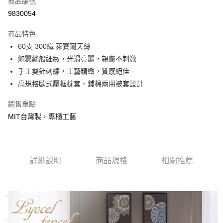
商品編號
信用卡分期付款
9830054
3 期 0 利率 每期
NT$2,660
21家銀行
商品特色
合作金庫商業銀行
第一商業銀行
LINE Pay
60支 300織 萊賽爾天絲
華南商業銀行
彰化商業銀行
如蠶絲般細緻，光滑亮麗，親膚不刺激
Apple Pay
上海商業儲蓄銀行
台北富邦商業銀行
國泰世華商業銀行
兆豐國際商業銀行
手工雙針刺繡，工藝精緻，質感絕佳
悠遊付
臺灣中小企業銀行
台中商業銀行
高規格歐式壓框枕套、鋪棉兩用被套設計
匯豐（台灣）商業銀行
華泰商業銀行
Google Pay
聯邦商業銀行
遠東國際商業銀行
銷售重點
元大商業銀行
永豐商業銀行
全盈+PAY
MIT台灣製，專櫃工藝
玉山商業銀行
星展（台灣）商業銀行
台新國際商業銀行
中國信託商業銀行
大哥付你分期
台灣樂天信用卡公司
相關說明
【大哥付你分期使用說明】
詳細說明
商品規格
相關推薦
AFTEE先享後付
1.本服務由台灣大哥大提供，台灣大哥大用戶可立即使用無須另外申請。
2.付款方式選擇「大哥付你分期」，訂單成立後會自動跳轉到大哥付的交易
相關說明
流程，驗證手機門號後，選擇欲分期的期數、繳款截止日，確認付款後即完
【關於「AFTEE先享後付」】
成交易。
Hami Point
AFTEE先享後付是「在收到商品之後才付款」的支付方式。 讓您購物簡單
3.實際核准額度、可分期數及費用金額請依後續交易確認頁面所載為準。
便利好安心！
相關說明
4.訂單成立30分鐘內，如未前往確認交易或遇審核未通過，訂單將自動取
１．簡單：不需註冊會員、不需綁卡、不需儲值。
「Hami Point」為中華電信所提供之點數服務，可於會員專區綁定中華電信
消。如遇「轉專審核」未通過狀況，表示未達大哥付你分期系統評分，恕無