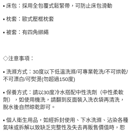
▪
床包：採用全包覆式鬆緊帶，可防止床包滑動
▪
枕套：歐式壓框枕套
▪
被套：有四角綁繩
◇注意事項：
▪ 洗滌方式：30度以下低溫洗滌/可專業乾洗/不可烘乾/
不可漂白/可熨燙(勿超過150度)
▪ 保養方式：請以30度冷水搭配中性洗劑（中性柔軟
劑），如使用機洗，請翻到反面裝入洗衣袋再清洗，
脫水後自然晾乾即可。
▪ 個人衛生用品，如經拆封使用、下水洗滌、沾染各種
氣味或拆解以致缺乏完整性及失去再販售價值時，恕