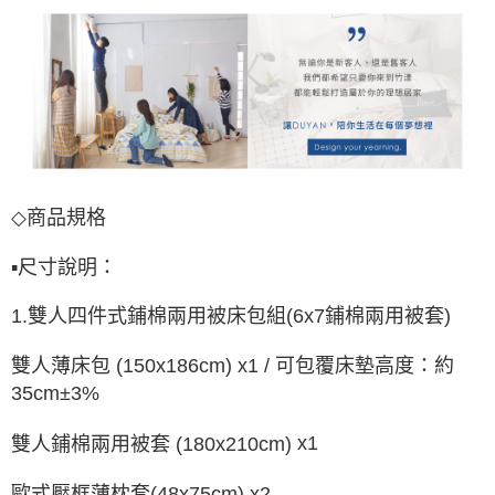
◇
商
品
規
格
▪
尺寸說明：
1.
雙人四件式
6
x7
鋪棉兩用被套
)
鋪棉
兩用被床包組
(
雙人
可包覆床墊高度：約
薄
床包
(150x186cm)
x1
/
35cm±3%
x1
雙人鋪棉兩用被套
(180x210cm)
歐式壓框薄枕套
(48x75cm) x2