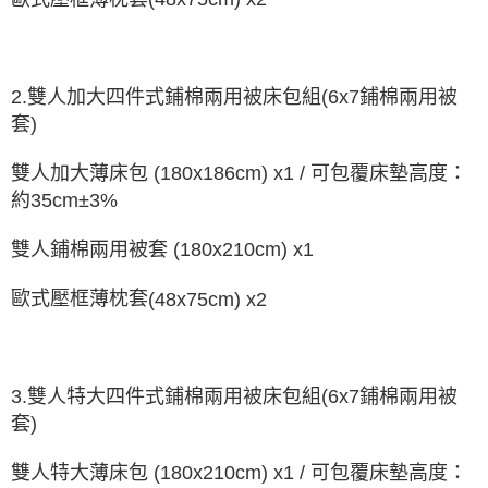
2.
雙人加大四件式
6
x7
鋪棉兩用被
鋪棉
兩用被床包組
(
套
)
雙人加大
可包覆床墊高度：
薄
床包
(180x186cm) x1
/
約
35cm±3%
x1
雙人鋪棉兩用被套
(180x210cm)
歐式壓框薄枕套
(48x75cm) x2
3.
雙人特大四件式
6
x7
鋪棉兩用被
鋪棉
兩用被床包組
(
套
)
雙人特大
可包覆床墊高度：
薄
床包
(180x210cm) x1
/