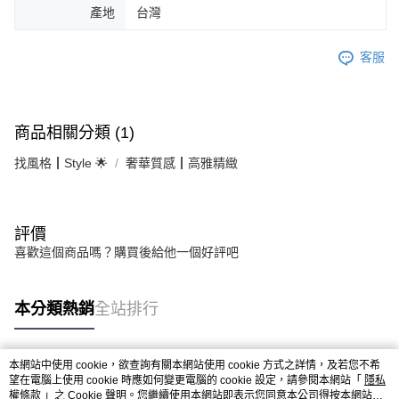
產地
台灣
客服
商品相關分類 (1)
找風格┃Style 🌟
奢華質感┃高雅精緻
評價
喜歡這個商品嗎？購買後給他一個好評吧
本分類熱銷
全站排行
本網站中使用 cookie，欲查詢有關本網站使用 cookie 方式之詳情，及若您不希
熱門標籤
望在電腦上使用 cookie 時應如何變更電腦的 cookie 設定，請參閱本網站「
隱私
權條款
」之 Cookie 聲明。您繼續使用本網站即表示您同意本公司得按本網站使