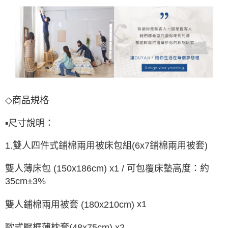
◇
商
品
規
格
▪
尺寸說明：
1.
雙人四件式
6
x7
鋪棉兩用被套
)
鋪棉
兩用被床包組
(
雙人
可包覆床墊高度：約
薄
床包
(150x186cm)
x1
/
35cm±3%
x1
雙人鋪棉兩用被套
(180x210cm)
歐式壓框薄枕套
(48x75cm) x2