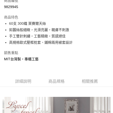
商品編號
信用卡分期付款
9829945
3 期 0 利率 每期
NT$2,660
21家銀行
商品特色
合作金庫商業銀行
第一商業銀行
LINE Pay
60支 300織 萊賽爾天絲
華南商業銀行
彰化商業銀行
如蠶絲般細緻，光滑亮麗，親膚不刺激
Apple Pay
上海商業儲蓄銀行
台北富邦商業銀行
國泰世華商業銀行
兆豐國際商業銀行
手工雙針刺繡，工藝精緻，質感絕佳
悠遊付
臺灣中小企業銀行
台中商業銀行
高規格歐式壓框枕套、鋪棉兩用被套設計
匯豐（台灣）商業銀行
華泰商業銀行
Google Pay
聯邦商業銀行
遠東國際商業銀行
銷售重點
元大商業銀行
永豐商業銀行
全盈+PAY
MIT台灣製，專櫃工藝
玉山商業銀行
星展（台灣）商業銀行
台新國際商業銀行
中國信託商業銀行
大哥付你分期
台灣樂天信用卡公司
相關說明
【大哥付你分期使用說明】
詳細說明
商品規格
相關推薦
AFTEE先享後付
1.本服務由台灣大哥大提供，台灣大哥大用戶可立即使用無須另外申請。
2.付款方式選擇「大哥付你分期」，訂單成立後會自動跳轉到大哥付的交易
相關說明
流程，驗證手機門號後，選擇欲分期的期數、繳款截止日，確認付款後即完
【關於「AFTEE先享後付」】
成交易。
Hami Point
AFTEE先享後付是「在收到商品之後才付款」的支付方式。 讓您購物簡單
3.實際核准額度、可分期數及費用金額請依後續交易確認頁面所載為準。
便利好安心！
相關說明
4.訂單成立30分鐘內，如未前往確認交易或遇審核未通過，訂單將自動取
１．簡單：不需註冊會員、不需綁卡、不需儲值。
「Hami Point」為中華電信所提供之點數服務，可於會員專區綁定中華電信
消。如遇「轉專審核」未通過狀況，表示未達大哥付你分期系統評分，恕無