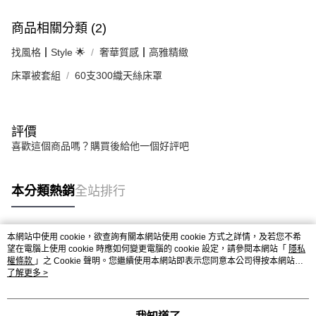
商品相關分類 (2)
找風格┃Style 🌟
奢華質感┃高雅精緻
床罩被套組
60支300織天絲床罩
評價
喜歡這個商品嗎？購買後給他一個好評吧
本分類熱銷
全站排行
本網站中使用 cookie，欲查詢有關本網站使用 cookie 方式之詳情，及若您不希
熱門標籤
望在電腦上使用 cookie 時應如何變更電腦的 cookie 設定，請參閱本網站「
隱私
權條款
」之 Cookie 聲明。您繼續使用本網站即表示您同意本公司得按本網站使
用條款之 Cookie 聲明使用 cookie。
了解更多 >