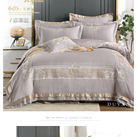
２．便利：只要手機號碼，簡訊認證，即可結帳。
ATM付款
會員帳號後，即可在購物車使用 Hami Point 折抵消費金額 (1點等於1元)。
法說明評估內容。
３．安心：先確認商品／服務後，再付款。
【繳款方式說明】
1.分期款項不併入電信帳單，「大哥付你分期」於每月結算日後寄送繳費提
運送方式
【「AFTEE先享後付」結帳流程】
醒簡訊。
１．於結帳方式選擇「AFTEE先享後付」後，將跳轉至「AFTEE先享後付」
2.透過簡訊連結打開帳單後，可選擇「超商條碼／台灣大直營門市／銀行轉
新竹貨運
結帳頁面，進行簡訊認證並確認金額後，即可完成結帳。
帳／街口支付／iPASS MONEY」等通路繳費。
２．訂單成立數日內，您將收到繳費通知簡訊。
每筆NT$80，滿NT$999(含以上)免運費
３．收到繳費通知簡訊後14天內，點擊此簡訊中的連結，可透過四大超商／
【注意事項】
ATM／網路銀行／等多元方式進行付款，方視為交易完成。
1.本服務係由「台灣大哥大股份有限公司」（以下簡稱本公司）所提供，讓
※ 請注意：結帳手續完成當下不需立刻繳費，但若您需要取消訂單，請聯絡
用戶於交易時，得透過本服務購買商品或服務，並由商店將買賣／分期付款
購買商品的店家。未經商家同意取消之訂單仍視為有效，需透過AFTEE先享
買賣價金債權讓與本公司後，依約使用本公司帳單繳交帳款。
後付繳納相關費用。
2.基於同意付款使用「大哥付你分期」之契約關係目的，商店將以您的個人
※ 交易是否成功請以「AFTEE先享後付 」之結帳頁面顯示為準，若有關於
資料（包含姓名、電話或地址）提供予台灣大哥大進項蒐集、處理及利用，
是否繳費成功／繳費後需取消欲退款等相關疑問，請聯繫「AFTEE先享後付
由本公司與您本人進行分期帳單所需資料之確認、核對及更正。
客戶支援中心」
https://netprotections.freshdesk.com/support/home
3.完整用戶服務條款，請詳閱以下連結：
https://oppay.tw/userRule
【注意事項】
１．透過由恩沛科技股份有限公司提供之「AFTEE先享後付」服務完成之交
易，需依本服務之必要範圍內提供個人資料，並將交易相關給付款項請求債
權轉讓予恩沛科技股份有限公司。
２．關於個人資料處理事宜，請瀏覽以下網址：
https://aftee.tw/terms/#terms3
３．未成年的使用者請事先徵得法定代理人或監護人之同意方可使用
「AFTEE先享後付」，若未經同意申辦者引起之損失，本公司不負相關責
任。