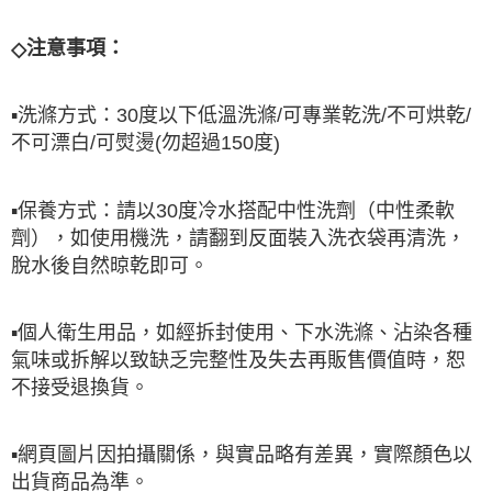
◇
注意事項：
▪
洗滌方式：
30
度以下低溫洗滌
/
可專業乾洗
/
不可烘乾
/
不可漂白
/
可熨燙
(
勿超過
150
度
)
▪
保養方式：請以
30
度冷水搭配中性洗劑（中性柔軟
劑），如使用機洗，請翻到反面裝入洗衣袋再清洗，
脫水後自然晾乾即可。
▪
個人衛生用品，如經拆封使用、下水洗滌、沾染各種
氣味或拆解以致缺乏完整性及失去再販售價值時，恕
不接受退換貨。
▪
網頁圖片因拍攝關係，與實品略有差異，實際顏色以
出貨商品為準。