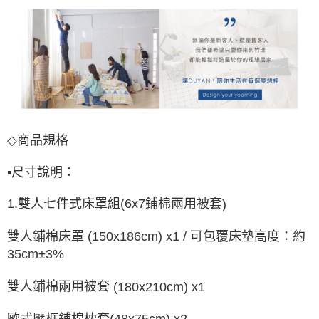
◇
商
品
規
格
▪
尺寸說明：
1.
6
x7
鋪棉兩用被套
雙人七件式床罩組
(
)
雙人鋪棉床罩
(150x186cm) x1 /
可包覆床墊高度：約
35cm±3%
雙人鋪棉兩用被套
(180x210cm) x1
歐式壓框鋪棉枕套