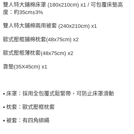
雙人特大鋪棉床罩
(180x210cm) x1 /
可包覆床墊高
度：約
35cm±3%
雙人特大鋪棉兩用被套
(240x210cm) x1
歐式壓框鋪棉枕套
(48x75cm) x2
歐式壓框薄枕套
(48x75cm) x2
靠墊
(35X45cm) x1
▪
床罩：採用全包覆式鬆緊帶，可防止床罩滑動
▪
枕套：歐式壓框枕套
▪
被套：有四角綁繩