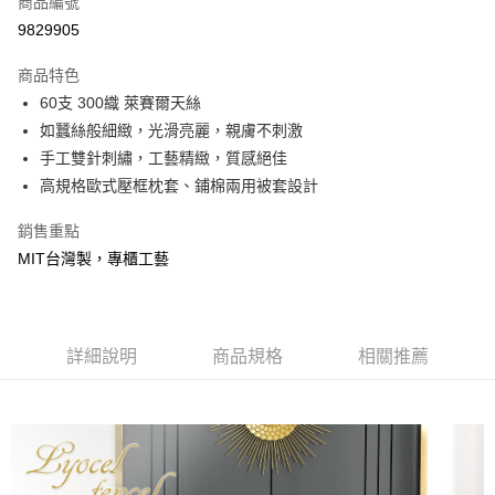
商品編號
信用卡分期付款
9829905
3 期 0 利率 每期
NT$3,600
21家銀行
商品特色
合作金庫商業銀行
第一商業銀行
LINE Pay
60支 300織 萊賽爾天絲
華南商業銀行
彰化商業銀行
如蠶絲般細緻，光滑亮麗，親膚不刺激
Apple Pay
上海商業儲蓄銀行
台北富邦商業銀行
國泰世華商業銀行
兆豐國際商業銀行
手工雙針刺繡，工藝精緻，質感絕佳
悠遊付
臺灣中小企業銀行
台中商業銀行
高規格歐式壓框枕套、鋪棉兩用被套設計
匯豐（台灣）商業銀行
華泰商業銀行
Google Pay
聯邦商業銀行
遠東國際商業銀行
銷售重點
元大商業銀行
永豐商業銀行
全盈+PAY
MIT台灣製，專櫃工藝
玉山商業銀行
星展（台灣）商業銀行
台新國際商業銀行
中國信託商業銀行
大哥付你分期
台灣樂天信用卡公司
相關說明
【大哥付你分期使用說明】
詳細說明
商品規格
相關推薦
AFTEE先享後付
1.本服務由台灣大哥大提供，台灣大哥大用戶可立即使用無須另外申請。
2.付款方式選擇「大哥付你分期」，訂單成立後會自動跳轉到大哥付的交易
相關說明
流程，驗證手機門號後，選擇欲分期的期數、繳款截止日，確認付款後即完
【關於「AFTEE先享後付」】
成交易。
Hami Point
AFTEE先享後付是「在收到商品之後才付款」的支付方式。 讓您購物簡單
3.實際核准額度、可分期數及費用金額請依後續交易確認頁面所載為準。
便利好安心！
相關說明
4.訂單成立30分鐘內，如未前往確認交易或遇審核未通過，訂單將自動取
１．簡單：不需註冊會員、不需綁卡、不需儲值。
「Hami Point」為中華電信所提供之點數服務，可於會員專區綁定中華電信
消。如遇「轉專審核」未通過狀況，表示未達大哥付你分期系統評分，恕無