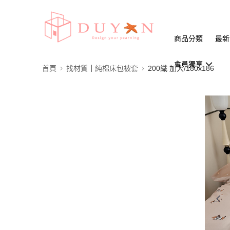
商品分類
最新
會員獨享
首頁
找材質┃純棉床包被套
200織 加大/180x186