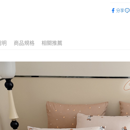
玉山商
找材質┃
台新國
全盈+PAY
分享
台灣樂
找尺寸┃加大
大哥付你
相關說明
床包被套組
【大哥付
AFTEE先
1.本服務
2.付款方
相關說明
說明
商品規格
相關推薦
流程，驗
【關於「A
Hami Poin
完成交易
AFTEE
3.實際核
便利好安
相關說明
4.訂單成
１．簡單
「Hami
消。如遇
ATM付款
２．便利
信會員帳號後
無法說明
３．安心
元)。
【繳款方
1.分期款
【「AFT
運送方式
醒簡訊。
１．於結帳
2.透過簡
付」結帳
全家取貨
帳／街口支
２．訂單
３．收到繳
每筆NT$6
【注意事
／ATM／
1.本服務
※ 請注意
付款後全
用戶於交
絡購買商品
每筆NT$6
款買賣價
先享後付
2.基於同