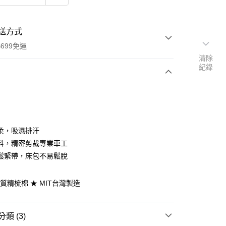
送方式
699免運
清除
紀錄
次付款
期付款
0 利率 每期
NT$626
21家銀行
柔，吸濕排汗
庫商業銀行
第一商業銀行
料，精密剪裁專業車工
付款
業銀行
彰化商業銀行
鬆緊帶，床包不易鬆脫
業儲蓄銀行
台北富邦商業銀行
華商業銀行
兆豐國際商業銀行
優質精梳棉 ★ MIT台灣製造
小企業銀行
台中商業銀行
台灣）商業銀行
華泰商業銀行
業銀行
遠東國際商業銀行
類 (3)
業銀行
永豐商業銀行
y