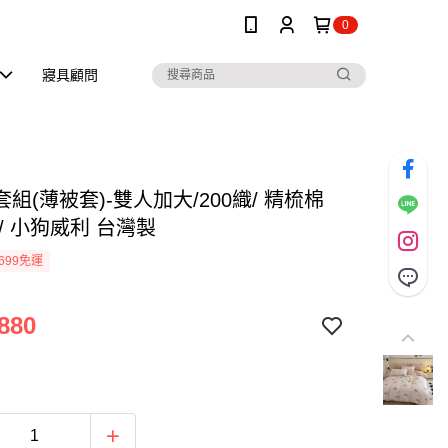
0
寢具顧問
組(薄被套)-雙人加大/200織/ 精梳棉
/ 小狗威利 台灣製
699免運
880