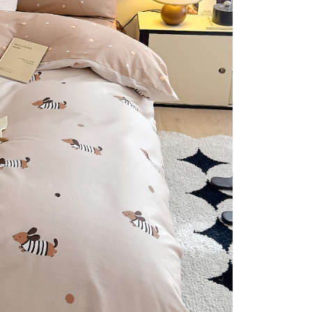
否成功請以「AFTEE先享後付 」之結帳頁面顯示為準，若有關於
付款
含姓名、電話或地址）提供予台灣大哥大進項蒐集、處理及利
功／繳費後需取消欲退款等相關疑問，請聯繫「AFTEE先享後
公司與您本人進行分期帳單所需資料之確認、核對及更正。
援中心」
https://netprotections.freshdesk.com/support/home
0，滿NT$999(含以上)免運費
戶服務條款，請詳閱以下連結：
https://oppay.tw/userRule
項】
1取貨
恩沛科技股份有限公司提供之「AFTEE先享後付」服務完成之
0，滿NT$999(含以上)免運費
依本服務之必要範圍內提供個人資料，並將交易相關給付款項請
讓予恩沛科技股份有限公司。
個人資料處理事宜，請瀏覽以下網址：
ee.tw/terms/#terms3
0，滿NT$999(含以上)免運費
年的使用者請事先徵得法定代理人或監護人之同意方可使用
E先享後付」，若未經同意申辦者引起之損失，本公司不負相關責
AFTEE先享後付」時，將依據個別帳號之用戶狀況，依本公司
核予不同之上限額度；若仍有額度不足之情形，本公司將視審查
用戶進行身份認證。
一人註冊多個帳號或使用他人資訊註冊。若發現惡意使用之情
科技股份有限公司將有權停止該用戶之使用額度並採取法律行