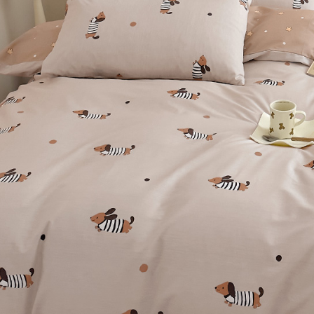
※ 交易是
7-11取貨
資料（包
是否繳費成
用，由本
付客戶支
每筆NT$6
3.完整用
【注意事
付款後7-1
１．透過由
每筆NT$6
交易，需
求債權轉
新竹貨運
２．關於
https://aft
每筆NT$8
３．未成
「AFTE
任。
４．使用「
即時審查
結果請求
５．嚴禁
形，恩沛
動。