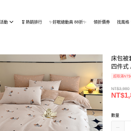
活動
🎖 熱銷排行
✨好眠總動員 88折✨
領折價券
找風格
床包被套
四件式 
超取滿NT$
NT$3,980
NT$1,
數量