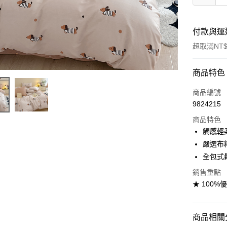
付款與運
超取滿NT$
付款方式
商品特色
信用卡一
商品編號
9824215
信用卡分
商品特色
3 期 
觸感輕
合作金
嚴選布
超商取貨
華南商
全包式
LINE Pay
上海商
銷售重點
國泰世
Apple Pay
★ 100%
臺灣中
匯豐（
悠遊付
聯邦商
商品相關分
元大商
Google Pa