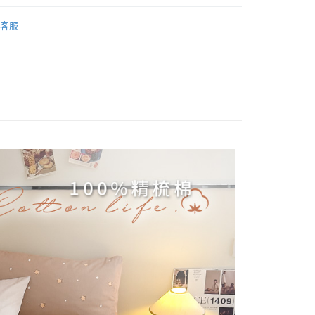
業銀行
星展（台灣）商業銀行
純棉床包被套
200織 加大/180x186
際商業銀行
中國信託商業銀行
客服
天信用卡公司
/180x186
床包被套組(薄被套)
分期
(薄被套)
精梳棉 Premium Cotton
你分期使用說明】
享後付
由台灣大哥大提供，台灣大哥大用戶可立即使用無須另外申請。
式選擇「大哥付你分期」，訂單成立後會自動跳轉到大哥付的交易
證手機門號後，選擇欲分期的期數、繳款截止日，確認付款後即
FTEE先享後付」】
t
。
先享後付是「在收到商品之後才付款」的支付方式。 讓您購物簡單
准額度、可分期數及費用金額請依後續交易確認頁面所載為準。
心！
立30分鐘內，如未前往確認交易或遇審核未通過，訂單將自動取
：不需註冊會員、不需綁卡、不需儲值。
 Point」為中華電信所提供之點數服務，可於會員專區綁定中華電
「轉專審核」未通過狀況，表示未達大哥付你分期系統評分，恕
：只要手機號碼，簡訊認證，即可結帳。
，即可在購物車使用 Hami Point 折抵消費金額 (1點等於1
評估內容。
：先確認商品／服務後，再付款。
式說明】
項不併入電信帳單，「大哥付你分期」於每月結算日後寄送繳費提
EE先享後付」結帳流程】
方式選擇「AFTEE先享後付」後，將跳轉至「AFTEE先享後
訊連結打開帳單後，可選擇「超商條碼／台灣大直營門市／銀行轉
頁面，進行簡訊認證並確認金額後，即可完成結帳。
付款
付／iPASS MONEY」等通路繳費。
成立數日內，您將收到繳費通知簡訊。
費通知簡訊後14天內，點擊此簡訊中的連結，可透過四大超商
0，滿NT$699(含以上)免運費
項】
網路銀行／等多元方式進行付款，方視為交易完成。
係由「台灣大哥大股份有限公司」（以下簡稱本公司）所提供，讓
：結帳手續完成當下不需立刻繳費，但若您需要取消訂單，請聯
家取貨
易時，得透過本服務購買商品或服務，並由商店將買賣／分期付
的店家。未經商家同意取消之訂單仍視為有效，需透過AFTEE
0，滿NT$699(含以上)免運費
金債權讓與本公司後，依約使用本公司帳單繳交帳款。
繳納相關費用。
意付款使用「大哥付你分期」之契約關係目的，商店將以您的個人