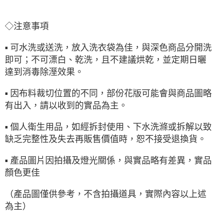
◇注意事項
▪ 可水洗或送洗，放入洗衣袋為佳，與深色商品分開洗
即可；不可漂白、乾洗，且不建議烘乾，並定期日曬
達到消毒除溼效果。
▪ 因布料裁切位置的不同，部份花版可能會與商品圖略
有出入，請以收到的實品為主。
▪ 個人衛生用品，如經拆封使用、下水洗滌或拆解以致
缺乏完整性及失去再販售價值時，恕不接受退換貨。
▪ 產品圖片因拍攝及燈光關係，與實品略有差異，實品
顏色更佳
（產品圖僅供參考，不含拍攝道具，實際內容以上述
為主）