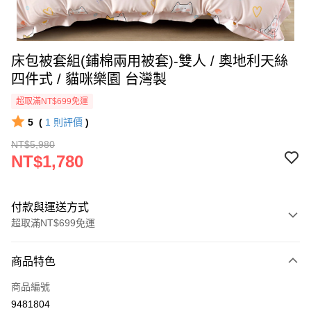
床包被套組(鋪棉兩用被套)-雙人 / 奧地利天絲
四件式 / 貓咪樂園 台灣製
超取滿NT$699免運
5
(
1
則評價
)
NT$5,980
NT$1,780
付款與運送方式
超取滿NT$699免運
付款方式
商品特色
信用卡一次付款
商品編號
信用卡分期付款
9481804