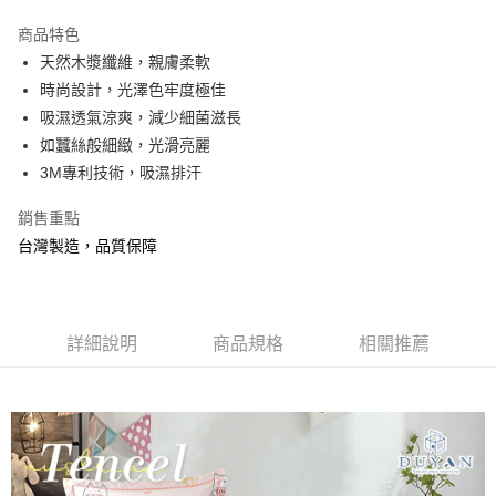
3 期 0 利率 每期
NT$593
21家銀行
商品特色
合作金庫商業銀行
第一商業銀行
超商取貨付款
天然木漿纖維，親膚柔軟
華南商業銀行
彰化商業銀行
時尚設計，光澤色牢度極佳
LINE Pay
上海商業儲蓄銀行
台北富邦商業銀行
國泰世華商業銀行
兆豐國際商業銀行
吸濕透氣涼爽，減少細菌滋長
Apple Pay
臺灣中小企業銀行
台中商業銀行
如蠶絲般細緻，光滑亮麗
匯豐（台灣）商業銀行
華泰商業銀行
3M專利技術，吸濕排汗
悠遊付
聯邦商業銀行
遠東國際商業銀行
元大商業銀行
永豐商業銀行
Google Pay
銷售重點
玉山商業銀行
星展（台灣）商業銀行
台灣製造，品質保障
台新國際商業銀行
中國信託商業銀行
全盈+PAY
台灣樂天信用卡公司
大哥付你分期
相關說明
詳細說明
商品規格
相關推薦
【大哥付你分期使用說明】
AFTEE先享後付
1.本服務由台灣大哥大提供，台灣大哥大用戶可立即使用無須另外申請。
2.付款方式選擇「大哥付你分期」，訂單成立後會自動跳轉到大哥付的交易
相關說明
流程，驗證手機門號後，選擇欲分期的期數、繳款截止日，確認付款後即完
【關於「AFTEE先享後付」】
成交易。
Hami Point
AFTEE先享後付是「在收到商品之後才付款」的支付方式。 讓您購物簡單
3.實際核准額度、可分期數及費用金額請依後續交易確認頁面所載為準。
便利好安心！
相關說明
4.訂單成立30分鐘內，如未前往確認交易或遇審核未通過，訂單將自動取
１．簡單：不需註冊會員、不需綁卡、不需儲值。
「Hami Point」為中華電信所提供之點數服務，可於會員專區綁定中華電信
消。如遇「轉專審核」未通過狀況，表示未達大哥付你分期系統評分，恕無