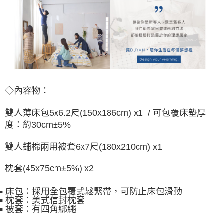
◇內容物：
雙人薄床包5x6.2尺(150x186cm) x1 / 可包覆床墊厚
度：約30cm±5%
雙人鋪棉兩用被套6x7尺(180x210cm) x1
枕套(45x75cm±5%) x2
▪ 床包：採用全包覆式鬆緊帶，可防止床包滑動
▪ 枕套：美式信封枕套
▪ 被套：有四角綁繩