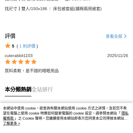
找尺寸┃雙人/150x186
床包被套組(鋪棉兩用被套)
評價
查看全部
5
(
1
則評價
)
cuterabbit1103
2025/11/26
質料柔軟，是不錯的睡眠用品
本分類熱銷
全站排行
本網站中使用 cookie，欲查詢有關本網站使用 cookie 方式之詳情，及若您不希
熱門標籤
望在電腦上使用 cookie 時應如何變更電腦的 cookie 設定，請參閱本網站「
隱私
權條款
」之 Cookie 聲明。您繼續使用本網站即表示您同意本公司得按本網站使
用條款之 Cookie 聲明使用 cookie。
了解更多 >