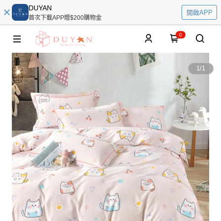
DUYAN
開啟APP
首次下載APP贈$200購物金
0
1
/
1