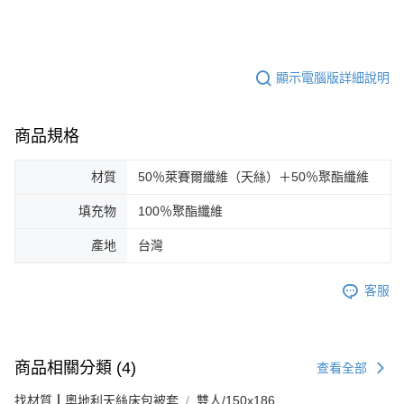
顯示電腦版詳細說明
商品規格
材質
50％萊賽爾纖維（天絲）＋50％聚酯纖維
填充物
100％聚酯纖維
產地
台灣
客服
商品相關分類 (4)
查看全部
找材質┃奧地利天絲床包被套
雙人/150x186