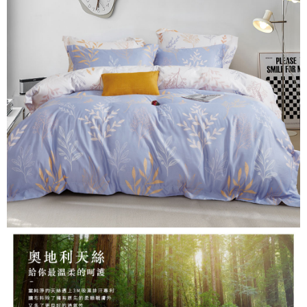
３．安心：先確認商品／服務後，再付款。
【繳款方式說明】
1.分期款項不併入電信帳單，「大哥付你分期」於每月結算日後寄送繳費提
運送方式
【「AFTEE先享後付」結帳流程】
醒簡訊。
１．於結帳方式選擇「AFTEE先享後付」後，將跳轉至「AFTEE先享後付」
2.透過簡訊連結打開帳單後，可選擇「超商條碼／台灣大直營門市／銀行轉
全家取貨付款
結帳頁面，進行簡訊認證並確認金額後，即可完成結帳。
帳／街口支付／iPASS MONEY」等通路繳費。
２．訂單成立數日內，您將收到繳費通知簡訊。
每筆NT$60，滿NT$699(含以上)免運費
３．收到繳費通知簡訊後14天內，點擊此簡訊中的連結，可透過四大超商／
【注意事項】
ATM／網路銀行／等多元方式進行付款，方視為交易完成。
付款後全家取貨
1.本服務係由「台灣大哥大股份有限公司」（以下簡稱本公司）所提供，讓
※ 請注意：結帳手續完成當下不需立刻繳費，但若您需要取消訂單，請聯絡
用戶於交易時，得透過本服務購買商品或服務，並由商店將買賣／分期付款
每筆NT$60，滿NT$699(含以上)免運費
購買商品的店家。未經商家同意取消之訂單仍視為有效，需透過AFTEE先享
買賣價金債權讓與本公司後，依約使用本公司帳單繳交帳款。
後付繳納相關費用。
2.基於同意付款使用「大哥付你分期」之契約關係目的，商店將以您的個人
7-11取貨付款
※ 交易是否成功請以「AFTEE先享後付 」之結帳頁面顯示為準，若有關於
資料（包含姓名、電話或地址）提供予台灣大哥大進項蒐集、處理及利用，
是否繳費成功／繳費後需取消欲退款等相關疑問，請聯繫「AFTEE先享後付
每筆NT$60，滿NT$999(含以上)免運費
由本公司與您本人進行分期帳單所需資料之確認、核對及更正。
客戶支援中心」
https://netprotections.freshdesk.com/support/home
3.完整用戶服務條款，請詳閱以下連結：
https://oppay.tw/userRule
付款後7-11取貨
【注意事項】
每筆NT$60，滿NT$999(含以上)免運費
１．透過由恩沛科技股份有限公司提供之「AFTEE先享後付」服務完成之交
易，需依本服務之必要範圍內提供個人資料，並將交易相關給付款項請求債
新竹貨運
權轉讓予恩沛科技股份有限公司。
２．關於個人資料處理事宜，請瀏覽以下網址：
每筆NT$80，滿NT$999(含以上)免運費
https://aftee.tw/terms/#terms3
３．未成年的使用者請事先徵得法定代理人或監護人之同意方可使用
「AFTEE先享後付」，若未經同意申辦者引起之損失，本公司不負相關責
任。
４．使用「AFTEE先享後付」時，將依據個別帳號之用戶狀況，依本公司即