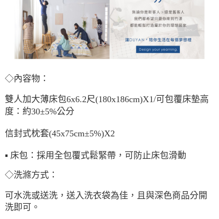
◇內容物：
雙人加大薄床包6x6.2尺(180x186cm)X1/可包覆床墊高
度：約30±5%公分
信封式枕套(45x75cm±5%)X2
▪ 床包：採用全包覆式鬆緊帶，可防止床包滑動
◇洗滌方式：
可水洗或送洗，送入洗衣袋為佳，且與深色商品分開
洗即可。