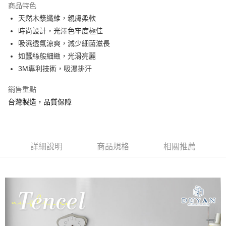
商品特色
合作金庫商業銀行
第一商業銀行
超商取貨付款
天然木漿纖維，親膚柔軟
華南商業銀行
彰化商業銀行
時尚設計，光澤色牢度極佳
LINE Pay
上海商業儲蓄銀行
台北富邦商業銀行
國泰世華商業銀行
兆豐國際商業銀行
吸濕透氣涼爽，減少細菌滋長
Apple Pay
臺灣中小企業銀行
台中商業銀行
如蠶絲般細緻，光滑亮麗
匯豐（台灣）商業銀行
華泰商業銀行
3M專利技術，吸濕排汗
悠遊付
聯邦商業銀行
遠東國際商業銀行
元大商業銀行
永豐商業銀行
Google Pay
銷售重點
玉山商業銀行
星展（台灣）商業銀行
台灣製造，品質保障
台新國際商業銀行
中國信託商業銀行
全盈+PAY
台灣樂天信用卡公司
大哥付你分期
相關說明
詳細說明
商品規格
相關推薦
【大哥付你分期使用說明】
AFTEE先享後付
1.本服務由台灣大哥大提供，台灣大哥大用戶可立即使用無須另外申請。
2.付款方式選擇「大哥付你分期」，訂單成立後會自動跳轉到大哥付的交易
相關說明
流程，驗證手機門號後，選擇欲分期的期數、繳款截止日，確認付款後即完
【關於「AFTEE先享後付」】
成交易。
Hami Point
AFTEE先享後付是「在收到商品之後才付款」的支付方式。 讓您購物簡單
3.實際核准額度、可分期數及費用金額請依後續交易確認頁面所載為準。
便利好安心！
相關說明
4.訂單成立30分鐘內，如未前往確認交易或遇審核未通過，訂單將自動取
１．簡單：不需註冊會員、不需綁卡、不需儲值。
「Hami Point」為中華電信所提供之點數服務，可於會員專區綁定中華電信
消。如遇「轉專審核」未通過狀況，表示未達大哥付你分期系統評分，恕無
２．便利：只要手機號碼，簡訊認證，即可結帳。
ATM付款
會員帳號後，即可在購物車使用 Hami Point 折抵消費金額 (1點等於1元)。
法說明評估內容。