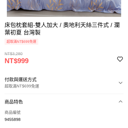
床包枕套組-雙人加大 / 奧地利天絲三件式 / 瀾
葉初夏 台灣製
超取滿NT$699免運
NT$3,280
NT$999
付款與運送方式
超取滿NT$699免運
付款方式
商品特色
信用卡一次付款
商品編號
信用卡分期付款
9455898
3 期 0 利率 每期
NT$333
21家銀行