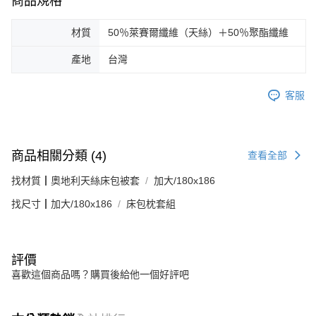
商品規格
材質
50％萊賽爾纖維（天絲）＋50％聚酯纖維
產地
台灣
客服
商品相關分類 (4)
查看全部
找材質┃奧地利天絲床包被套
加大/180x186
找尺寸┃加大/180x186
床包枕套組
評價
喜歡這個商品嗎？購買後給他一個好評吧