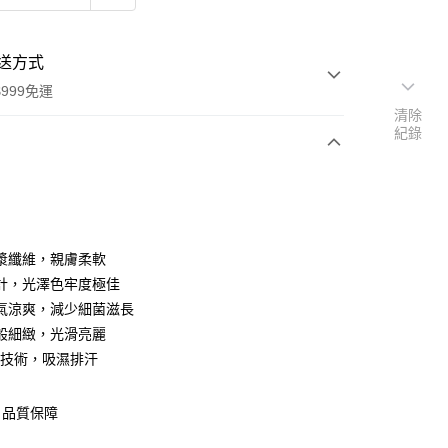
送方式
999免運
清除
紀錄
次付款
期付款
0 利率 每期
NT$316
21家銀行
漿纖維，親膚柔軟
庫商業銀行
第一商業銀行
計，光澤色牢度極佳
付款
業銀行
彰化商業銀行
氣涼爽，減少細菌滋長
業儲蓄銀行
台北富邦商業銀行
般細緻，光滑亮麗
華商業銀行
兆豐國際商業銀行
利技術，吸濕排汗
小企業銀行
台中商業銀行
台灣）商業銀行
華泰商業銀行
業銀行
遠東國際商業銀行
，品質保障
業銀行
永豐商業銀行
y