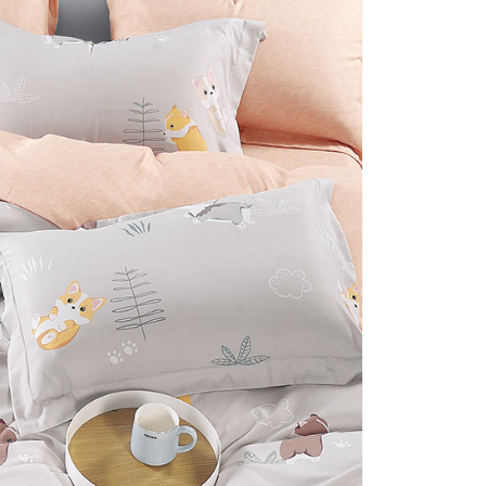
否成功請以「AFTEE先享後付 」之結帳頁面顯示為準，若有關於
付款
含姓名、電話或地址）提供予台灣大哥大進項蒐集、處理及利
功／繳費後需取消欲退款等相關疑問，請聯繫「AFTEE先享後
公司與您本人進行分期帳單所需資料之確認、核對及更正。
援中心」
https://netprotections.freshdesk.com/support/home
0，滿NT$999(含以上)免運費
戶服務條款，請詳閱以下連結：
https://oppay.tw/userRule
項】
1取貨
恩沛科技股份有限公司提供之「AFTEE先享後付」服務完成之
0，滿NT$999(含以上)免運費
依本服務之必要範圍內提供個人資料，並將交易相關給付款項請
讓予恩沛科技股份有限公司。
個人資料處理事宜，請瀏覽以下網址：
ee.tw/terms/#terms3
0，滿NT$999(含以上)免運費
年的使用者請事先徵得法定代理人或監護人之同意方可使用
E先享後付」，若未經同意申辦者引起之損失，本公司不負相關責
AFTEE先享後付」時，將依據個別帳號之用戶狀況，依本公司
核予不同之上限額度；若仍有額度不足之情形，本公司將視審查
用戶進行身份認證。
一人註冊多個帳號或使用他人資訊註冊。若發現惡意使用之情
科技股份有限公司將有權停止該用戶之使用額度並採取法律行