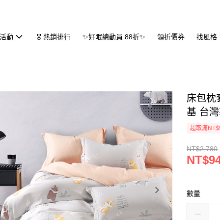
活動
🎖 熱銷排行
✨好眠總動員 88折✨
領折價券
找風格
床包枕套
基 台
超取滿NT$
NT$2,780
NT$9
數量