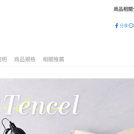
玉山商
台新國
全盈+PAY
商品相關分
台灣樂
大哥付你
找材質┃
相關說明
分享
找尺寸┃雙人
【大哥付
AFTEE先
1.本服務
床包枕套
2.付款方
相關說明
流程，驗
【關於「A
專櫃級天
Hami Poin
完成交易
AFTEE
3.實際核
說明
商品規格
相關推薦
便利好安
相關說明
4.訂單成
１．簡單
「Hami
消。如遇
ATM付款
２．便利
信會員帳號後
無法說明
３．安心
元)。
【繳款方
1.分期款
【「AFT
運送方式
醒簡訊。
１．於結帳
2.透過簡
付」結帳
全家取貨
帳／街口支
２．訂單
３．收到繳
每筆NT$6
【注意事
／ATM／
1.本服務
※ 請注意
付款後全
用戶於交
絡購買商品
每筆NT$6
款買賣價
先享後付
2.基於同