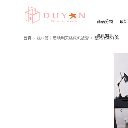
商品分類
最新
會員獨享
首頁
找材質┃奧地利天絲床包被套
雙人/150x186