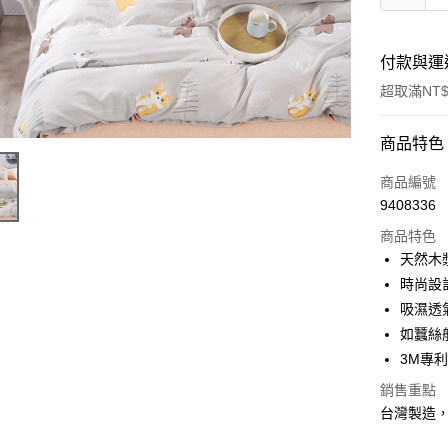
付款與運
超取滿NT$
付款方式
商品特色
信用卡一
商品編號
9408336
信用卡分
商品特色
3 期 
天然木
合作金
時尚設
超商取貨
華南商
吸濕透
LINE Pay
上海商
如蠶絲
國泰世
3M專
Apple Pay
臺灣中
匯豐（
銷售重點
悠遊付
聯邦商
台灣製造
元大商
Google Pa