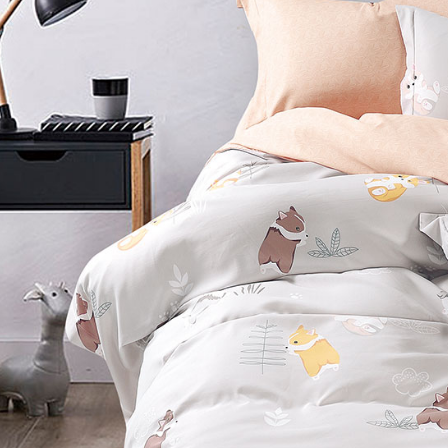
※ 交易是
7-11取貨
資料（包
是否繳費成
用，由本
付客戶支
每筆NT$6
3.完整用
【注意事
付款後7-1
１．透過由
每筆NT$6
交易，需
求債權轉
新竹貨運
２．關於
https://aft
每筆NT$8
３．未成
「AFTE
任。
４．使用「
即時審查
結果請求
５．嚴禁
形，恩沛
動。