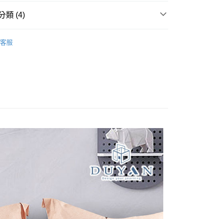
業銀行
星展（台灣）商業銀行
際商業銀行
中國信託商業銀行
類 (4)
天信用卡公司
分期
奧地利天絲床包被套
雙人/150x186
客服
/150x186
床包枕套組
你分期使用說明】
享後付
由台灣大哥大提供，台灣大哥大用戶可立即使用無須另外申請。
組
奧地利天絲 Tencel
式選擇「大哥付你分期」，訂單成立後會自動跳轉到大哥付的交易
證手機門號後，選擇欲分期的期數、繳款截止日，確認付款後即
FTEE先享後付」】
絲床包被套
奧地利天絲 Tencel
t
。
先享後付是「在收到商品之後才付款」的支付方式。 讓您購物簡單
准額度、可分期數及費用金額請依後續交易確認頁面所載為準。
心！
立30分鐘內，如未前往確認交易或遇審核未通過，訂單將自動取
：不需註冊會員、不需綁卡、不需儲值。
 Point」為中華電信所提供之點數服務，可於會員專區綁定中華電
「轉專審核」未通過狀況，表示未達大哥付你分期系統評分，恕
：只要手機號碼，簡訊認證，即可結帳。
，即可在購物車使用 Hami Point 折抵消費金額 (1點等於1
評估內容。
：先確認商品／服務後，再付款。
式說明】
項不併入電信帳單，「大哥付你分期」於每月結算日後寄送繳費提
EE先享後付」結帳流程】
方式選擇「AFTEE先享後付」後，將跳轉至「AFTEE先享後
訊連結打開帳單後，可選擇「超商條碼／台灣大直營門市／銀行轉
頁面，進行簡訊認證並確認金額後，即可完成結帳。
付款
付／iPASS MONEY」等通路繳費。
成立數日內，您將收到繳費通知簡訊。
費通知簡訊後14天內，點擊此簡訊中的連結，可透過四大超商
0，滿NT$999(含以上)免運費
項】
網路銀行／等多元方式進行付款，方視為交易完成。
係由「台灣大哥大股份有限公司」（以下簡稱本公司）所提供，讓
：結帳手續完成當下不需立刻繳費，但若您需要取消訂單，請聯
家取貨
易時，得透過本服務購買商品或服務，並由商店將買賣／分期付
的店家。未經商家同意取消之訂單仍視為有效，需透過AFTEE
0，滿NT$999(含以上)免運費
金債權讓與本公司後，依約使用本公司帳單繳交帳款。
繳納相關費用。
意付款使用「大哥付你分期」之契約關係目的，商店將以您的個人