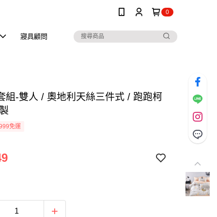
0
寢具顧問
組-雙人 / 奧地利天絲三件式 / 跑跑柯
灣製
999免運
49