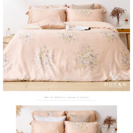
３．安心：先確認商品／服務後，再付款。
【繳款方式說明】
1.分期款項不併入電信帳單，「大哥付你分期」於每月結算日後寄送繳費提
運送方式
【「AFTEE先享後付」結帳流程】
醒簡訊。
１．於結帳方式選擇「AFTEE先享後付」後，將跳轉至「AFTEE先享後付」
2.透過簡訊連結打開帳單後，可選擇「超商條碼／台灣大直營門市／銀行轉
全家取貨付款
結帳頁面，進行簡訊認證並確認金額後，即可完成結帳。
帳／街口支付／iPASS MONEY」等通路繳費。
２．訂單成立數日內，您將收到繳費通知簡訊。
每筆NT$60，滿NT$699(含以上)免運費
３．收到繳費通知簡訊後14天內，點擊此簡訊中的連結，可透過四大超商／
【注意事項】
ATM／網路銀行／等多元方式進行付款，方視為交易完成。
付款後全家取貨
1.本服務係由「台灣大哥大股份有限公司」（以下簡稱本公司）所提供，讓
※ 請注意：結帳手續完成當下不需立刻繳費，但若您需要取消訂單，請聯絡
用戶於交易時，得透過本服務購買商品或服務，並由商店將買賣／分期付款
每筆NT$60，滿NT$699(含以上)免運費
購買商品的店家。未經商家同意取消之訂單仍視為有效，需透過AFTEE先享
買賣價金債權讓與本公司後，依約使用本公司帳單繳交帳款。
後付繳納相關費用。
2.基於同意付款使用「大哥付你分期」之契約關係目的，商店將以您的個人
7-11取貨付款
※ 交易是否成功請以「AFTEE先享後付 」之結帳頁面顯示為準，若有關於
資料（包含姓名、電話或地址）提供予台灣大哥大進項蒐集、處理及利用，
是否繳費成功／繳費後需取消欲退款等相關疑問，請聯繫「AFTEE先享後付
每筆NT$60，滿NT$999(含以上)免運費
由本公司與您本人進行分期帳單所需資料之確認、核對及更正。
客戶支援中心」
https://netprotections.freshdesk.com/support/home
3.完整用戶服務條款，請詳閱以下連結：
https://oppay.tw/userRule
付款後7-11取貨
【注意事項】
每筆NT$60，滿NT$999(含以上)免運費
１．透過由恩沛科技股份有限公司提供之「AFTEE先享後付」服務完成之交
易，需依本服務之必要範圍內提供個人資料，並將交易相關給付款項請求債
新竹貨運
權轉讓予恩沛科技股份有限公司。
２．關於個人資料處理事宜，請瀏覽以下網址：
每筆NT$80，滿NT$999(含以上)免運費
https://aftee.tw/terms/#terms3
３．未成年的使用者請事先徵得法定代理人或監護人之同意方可使用
「AFTEE先享後付」，若未經同意申辦者引起之損失，本公司不負相關責
任。
４．使用「AFTEE先享後付」時，將依據個別帳號之用戶狀況，依本公司即