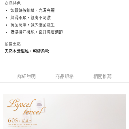
商品特色
合作金庫商業銀行
第一商業銀行
超商取貨付款
如蠶絲般細緻，光滑亮麗
華南商業銀行
彰化商業銀行
絲滑柔順，親膚不刺激
LINE Pay
上海商業儲蓄銀行
台北富邦商業銀行
國泰世華商業銀行
兆豐國際商業銀行
抗菌防蟎，減少細菌滋生
Apple Pay
臺灣中小企業銀行
台中商業銀行
吸濕排汗機能，良好濕度調節
匯豐（台灣）商業銀行
華泰商業銀行
悠遊付
聯邦商業銀行
遠東國際商業銀行
銷售重點
元大商業銀行
永豐商業銀行
Google Pay
天然木漿纖維，親膚柔軟
玉山商業銀行
星展（台灣）商業銀行
台新國際商業銀行
中國信託商業銀行
全盈+PAY
台灣樂天信用卡公司
大哥付你分期
詳細說明
商品規格
相關推薦
相關說明
【大哥付你分期使用說明】
AFTEE先享後付
1.本服務由台灣大哥大提供，台灣大哥大用戶可立即使用無須另外申請。
2.付款方式選擇「大哥付你分期」，訂單成立後會自動跳轉到大哥付的交易
相關說明
流程，驗證手機門號後，選擇欲分期的期數、繳款截止日，確認付款後即完
【關於「AFTEE先享後付」】
成交易。
Hami Point
AFTEE先享後付是「在收到商品之後才付款」的支付方式。 讓您購物簡單
3.實際核准額度、可分期數及費用金額請依後續交易確認頁面所載為準。
便利好安心！
相關說明
4.訂單成立30分鐘內，如未前往確認交易或遇審核未通過，訂單將自動取
１．簡單：不需註冊會員、不需綁卡、不需儲值。
「Hami Point」為中華電信所提供之點數服務，可於會員專區綁定中華電信
消。如遇「轉專審核」未通過狀況，表示未達大哥付你分期系統評分，恕無
２．便利：只要手機號碼，簡訊認證，即可結帳。
ATM付款
會員帳號後，即可在購物車使用 Hami Point 折抵消費金額 (1點等於1元)。
法說明評估內容。