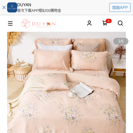
DUYAN
開啟APP
首次下載APP贈$200購物金
0
1
/
6