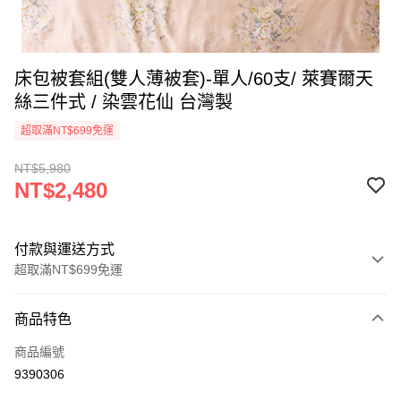
床包被套組(雙人薄被套)-單人/60支/ 萊賽爾天
絲三件式 / 染雲花仙 台灣製
超取滿NT$699免運
NT$5,980
NT$2,480
付款與運送方式
超取滿NT$699免運
付款方式
商品特色
信用卡一次付款
商品編號
信用卡分期付款
9390306
3 期 0 利率 每期
NT$826
21家銀行