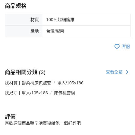
商品規格
材質
100％超細纖維
產地
台灣/越南
客服
商品相關分類 (3)
查看全部
找材質┃舒柔棉床包被套
單人/105x186
找尺寸┃單人/105x186
床包枕套組
評價
喜歡這個商品嗎？購買後給他一個好評吧