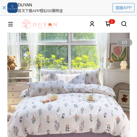
DUYAN
開啟APP
首次下載APP贈$200購物金
0
1
/
1