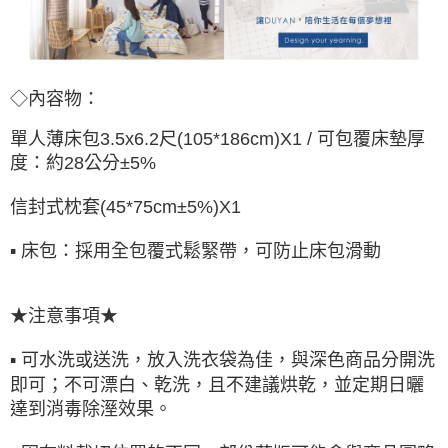
◇內容物：
單人薄床包3.5x6.2尺(105*186cm)X1 /
可包覆床墊厚
度：約28公分±5%
信封式枕套(45*75cm±5%)X1
▪ 床包：採用全包覆式鬆緊帶，可防止床包滑動
★注意事項★
▪ 可水洗或送洗，放入洗衣袋為佳，與深色商品分開洗
即可；不可漂白、乾洗，且不建議烘乾，並定期日曬
達到消毒除溼效果。