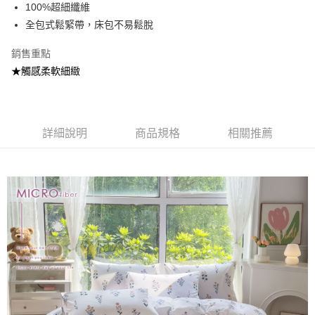
超商取貨付款
100%超細纖維
華南商業銀行
彰化商業銀行
全包式鬆緊帶，床包不易鬆脫
LINE Pay
上海商業儲蓄銀行
台北富邦商業銀行
國泰世華商業銀行
兆豐國際商業銀行
Apple Pay
銷售重點
臺灣中小企業銀行
台中商業銀行
★觸感柔軟細緻
匯豐（台灣）商業銀行
華泰商業銀行
悠遊付
聯邦商業銀行
遠東國際商業銀行
元大商業銀行
永豐商業銀行
Google Pay
玉山商業銀行
星展（台灣）商業銀行
台新國際商業銀行
中國信託商業銀行
全盈+PAY
詳細說明
商品規格
相關推薦
台灣樂天信用卡公司
大哥付你分期
相關說明
【大哥付你分期使用說明】
AFTEE先享後付
1.本服務由台灣大哥大提供，台灣大哥大用戶可立即使用無須另外申請。
2.付款方式選擇「大哥付你分期」，訂單成立後會自動跳轉到大哥付的交易
相關說明
流程，驗證手機門號後，選擇欲分期的期數、繳款截止日，確認付款後即完
【關於「AFTEE先享後付」】
成交易。
Hami Point
AFTEE先享後付是「在收到商品之後才付款」的支付方式。 讓您購物簡單
3.實際核准額度、可分期數及費用金額請依後續交易確認頁面所載為準。
便利好安心！
相關說明
4.訂單成立30分鐘內，如未前往確認交易或遇審核未通過，訂單將自動取
１．簡單：不需註冊會員、不需綁卡、不需儲值。
「Hami Point」為中華電信所提供之點數服務，可於會員專區綁定中華電信
消。如遇「轉專審核」未通過狀況，表示未達大哥付你分期系統評分，恕無
２．便利：只要手機號碼，簡訊認證，即可結帳。
ATM付款
會員帳號後，即可在購物車使用 Hami Point 折抵消費金額 (1點等於1元)。
法說明評估內容。
３．安心：先確認商品／服務後，再付款。
【繳款方式說明】