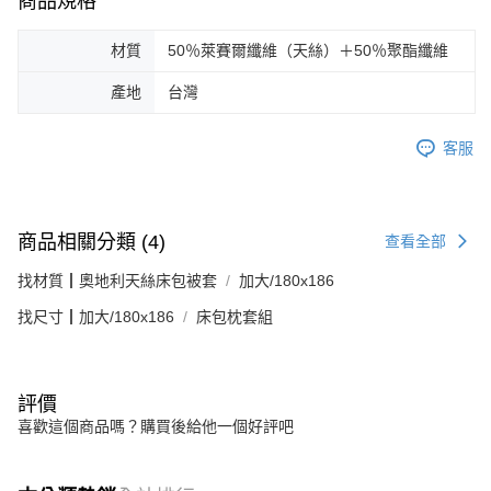
商品規格
材質
50％萊賽爾纖維（天絲）＋50％聚酯纖維
產地
台灣
客服
商品相關分類 (4)
查看全部
找材質┃奧地利天絲床包被套
加大/180x186
找尺寸┃加大/180x186
床包枕套組
評價
喜歡這個商品嗎？購買後給他一個好評吧