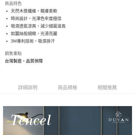
商品特色
合作金庫商業銀行
第一商業銀行
超商取貨付款
天然木漿纖維，親膚柔軟
華南商業銀行
彰化商業銀行
時尚設計，光澤色牢度極佳
LINE Pay
上海商業儲蓄銀行
台北富邦商業銀行
國泰世華商業銀行
兆豐國際商業銀行
吸濕透氣涼爽，減少細菌滋長
Apple Pay
臺灣中小企業銀行
台中商業銀行
如蠶絲般細緻，光滑亮麗
匯豐（台灣）商業銀行
華泰商業銀行
3M專利技術，吸濕排汗
悠遊付
聯邦商業銀行
遠東國際商業銀行
元大商業銀行
永豐商業銀行
Google Pay
銷售重點
玉山商業銀行
星展（台灣）商業銀行
台灣製造，品質保障
台新國際商業銀行
中國信託商業銀行
全盈+PAY
台灣樂天信用卡公司
大哥付你分期
相關說明
詳細說明
商品規格
相關推薦
【大哥付你分期使用說明】
AFTEE先享後付
1.本服務由台灣大哥大提供，台灣大哥大用戶可立即使用無須另外申請。
2.付款方式選擇「大哥付你分期」，訂單成立後會自動跳轉到大哥付的交易
相關說明
流程，驗證手機門號後，選擇欲分期的期數、繳款截止日，確認付款後即完
【關於「AFTEE先享後付」】
成交易。
Hami Point
AFTEE先享後付是「在收到商品之後才付款」的支付方式。 讓您購物簡單
3.實際核准額度、可分期數及費用金額請依後續交易確認頁面所載為準。
便利好安心！
相關說明
4.訂單成立30分鐘內，如未前往確認交易或遇審核未通過，訂單將自動取
１．簡單：不需註冊會員、不需綁卡、不需儲值。
「Hami Point」為中華電信所提供之點數服務，可於會員專區綁定中華電信
消。如遇「轉專審核」未通過狀況，表示未達大哥付你分期系統評分，恕無
２．便利：只要手機號碼，簡訊認證，即可結帳。
ATM付款
會員帳號後，即可在購物車使用 Hami Point 折抵消費金額 (1點等於1元)。
法說明評估內容。