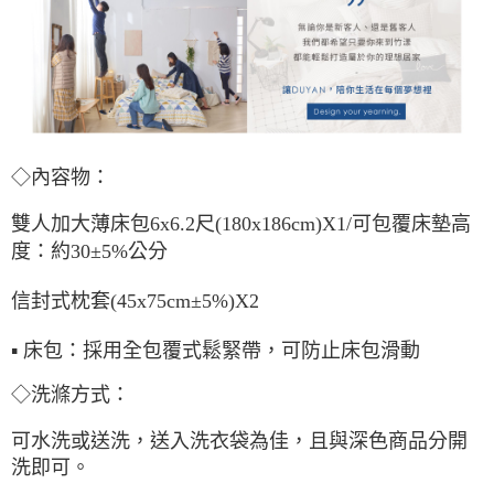
◇內容物：
雙人加大薄床包6x6.2尺(180x186cm)X1/可包覆床墊高
度：約30±5%公分
信封式枕套(45x75cm±5%)X2
▪ 床包：採用全包覆式鬆緊帶，可防止床包滑動
◇洗滌方式：
可水洗或送洗，送入洗衣袋為佳，且與深色商品分開
洗即可。