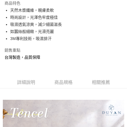
商品特色
合作金庫商業銀行
第一商業銀行
超商取貨付款
天然木漿纖維，親膚柔軟
華南商業銀行
彰化商業銀行
時尚設計，光澤色牢度極佳
LINE Pay
上海商業儲蓄銀行
台北富邦商業銀行
國泰世華商業銀行
兆豐國際商業銀行
吸濕透氣涼爽，減少細菌滋長
Apple Pay
臺灣中小企業銀行
台中商業銀行
如蠶絲般細緻，光滑亮麗
匯豐（台灣）商業銀行
華泰商業銀行
3M專利技術，吸濕排汗
悠遊付
聯邦商業銀行
遠東國際商業銀行
元大商業銀行
永豐商業銀行
Google Pay
銷售重點
玉山商業銀行
星展（台灣）商業銀行
台灣製造，品質保障
台新國際商業銀行
中國信託商業銀行
全盈+PAY
台灣樂天信用卡公司
大哥付你分期
相關說明
詳細說明
商品規格
相關推薦
【大哥付你分期使用說明】
AFTEE先享後付
1.本服務由台灣大哥大提供，台灣大哥大用戶可立即使用無須另外申請。
2.付款方式選擇「大哥付你分期」，訂單成立後會自動跳轉到大哥付的交易
相關說明
流程，驗證手機門號後，選擇欲分期的期數、繳款截止日，確認付款後即完
【關於「AFTEE先享後付」】
成交易。
Hami Point
AFTEE先享後付是「在收到商品之後才付款」的支付方式。 讓您購物簡單
3.實際核准額度、可分期數及費用金額請依後續交易確認頁面所載為準。
便利好安心！
相關說明
4.訂單成立30分鐘內，如未前往確認交易或遇審核未通過，訂單將自動取
１．簡單：不需註冊會員、不需綁卡、不需儲值。
「Hami Point」為中華電信所提供之點數服務，可於會員專區綁定中華電信
消。如遇「轉專審核」未通過狀況，表示未達大哥付你分期系統評分，恕無
２．便利：只要手機號碼，簡訊認證，即可結帳。
ATM付款
會員帳號後，即可在購物車使用 Hami Point 折抵消費金額 (1點等於1元)。
法說明評估內容。