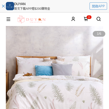
DUYAN
開啟APP
首次下載APP贈$200購物金
0
1
/
6