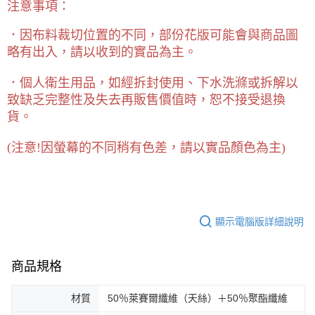
注意事項：
．因布料裁切位置的不同，部份花版可能會與商品圖
略有出入，請以收到的實品為主。
．個人衛生用品，如經拆封使用、下水洗滌或拆解以
致缺乏完整性及失去再販售價值時，恕不接受退換
貨。
(
注意!因螢幕的不同稍有色差，請以實品顏色為主)
顯示電腦版詳細說明
商品規格
材質
50％萊賽爾纖維（天絲）＋50％聚酯纖維