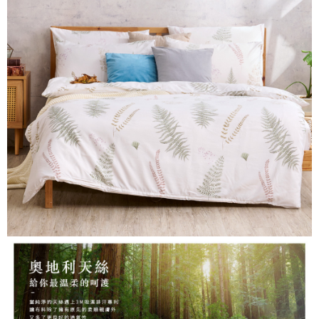
３．安心：先確認商品／服務後，再付款。
【繳款方式說明】
1.分期款項不併入電信帳單，「大哥付你分期」於每月結算日後寄送繳費提
運送方式
【「AFTEE先享後付」結帳流程】
醒簡訊。
１．於結帳方式選擇「AFTEE先享後付」後，將跳轉至「AFTEE先享後付」
2.透過簡訊連結打開帳單後，可選擇「超商條碼／台灣大直營門市／銀行轉
全家取貨付款
結帳頁面，進行簡訊認證並確認金額後，即可完成結帳。
帳／街口支付／iPASS MONEY」等通路繳費。
２．訂單成立數日內，您將收到繳費通知簡訊。
每筆NT$60，滿NT$699(含以上)免運費
３．收到繳費通知簡訊後14天內，點擊此簡訊中的連結，可透過四大超商／
【注意事項】
ATM／網路銀行／等多元方式進行付款，方視為交易完成。
付款後全家取貨
1.本服務係由「台灣大哥大股份有限公司」（以下簡稱本公司）所提供，讓
※ 請注意：結帳手續完成當下不需立刻繳費，但若您需要取消訂單，請聯絡
用戶於交易時，得透過本服務購買商品或服務，並由商店將買賣／分期付款
每筆NT$60，滿NT$699(含以上)免運費
購買商品的店家。未經商家同意取消之訂單仍視為有效，需透過AFTEE先享
買賣價金債權讓與本公司後，依約使用本公司帳單繳交帳款。
後付繳納相關費用。
2.基於同意付款使用「大哥付你分期」之契約關係目的，商店將以您的個人
7-11取貨付款
※ 交易是否成功請以「AFTEE先享後付 」之結帳頁面顯示為準，若有關於
資料（包含姓名、電話或地址）提供予台灣大哥大進項蒐集、處理及利用，
是否繳費成功／繳費後需取消欲退款等相關疑問，請聯繫「AFTEE先享後付
每筆NT$60，滿NT$999(含以上)免運費
由本公司與您本人進行分期帳單所需資料之確認、核對及更正。
客戶支援中心」
https://netprotections.freshdesk.com/support/home
3.完整用戶服務條款，請詳閱以下連結：
https://oppay.tw/userRule
付款後7-11取貨
【注意事項】
每筆NT$60，滿NT$999(含以上)免運費
１．透過由恩沛科技股份有限公司提供之「AFTEE先享後付」服務完成之交
易，需依本服務之必要範圍內提供個人資料，並將交易相關給付款項請求債
新竹貨運
權轉讓予恩沛科技股份有限公司。
２．關於個人資料處理事宜，請瀏覽以下網址：
每筆NT$80，滿NT$999(含以上)免運費
https://aftee.tw/terms/#terms3
３．未成年的使用者請事先徵得法定代理人或監護人之同意方可使用
「AFTEE先享後付」，若未經同意申辦者引起之損失，本公司不負相關責
任。
４．使用「AFTEE先享後付」時，將依據個別帳號之用戶狀況，依本公司即