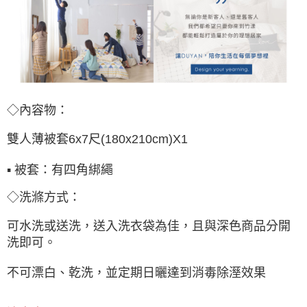
◇內容物：
雙人薄被套6x7尺(180x210cm)X1
▪ 被套：有四角綁繩
◇洗滌方式：
可水洗或送洗，送入洗衣袋為佳，且與深色商品分開
洗即可。
不可漂白、乾洗，並定期日曬達到消毒除溼效果