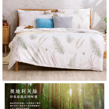
３．安心：先確認商品／服務後，再付款。
【繳款方式說明】
1.分期款項不併入電信帳單，「大哥付你分期」於每月結算日後寄送繳費提
運送方式
【「AFTEE先享後付」結帳流程】
醒簡訊。
１．於結帳方式選擇「AFTEE先享後付」後，將跳轉至「AFTEE先享後付」
2.透過簡訊連結打開帳單後，可選擇「超商條碼／台灣大直營門市／銀行轉
全家取貨付款
結帳頁面，進行簡訊認證並確認金額後，即可完成結帳。
帳／街口支付／iPASS MONEY」等通路繳費。
２．訂單成立數日內，您將收到繳費通知簡訊。
每筆NT$60，滿NT$699(含以上)免運費
３．收到繳費通知簡訊後14天內，點擊此簡訊中的連結，可透過四大超商／
【注意事項】
ATM／網路銀行／等多元方式進行付款，方視為交易完成。
付款後全家取貨
1.本服務係由「台灣大哥大股份有限公司」（以下簡稱本公司）所提供，讓
※ 請注意：結帳手續完成當下不需立刻繳費，但若您需要取消訂單，請聯絡
用戶於交易時，得透過本服務購買商品或服務，並由商店將買賣／分期付款
每筆NT$60，滿NT$699(含以上)免運費
購買商品的店家。未經商家同意取消之訂單仍視為有效，需透過AFTEE先享
買賣價金債權讓與本公司後，依約使用本公司帳單繳交帳款。
後付繳納相關費用。
2.基於同意付款使用「大哥付你分期」之契約關係目的，商店將以您的個人
7-11取貨付款
※ 交易是否成功請以「AFTEE先享後付 」之結帳頁面顯示為準，若有關於
資料（包含姓名、電話或地址）提供予台灣大哥大進項蒐集、處理及利用，
是否繳費成功／繳費後需取消欲退款等相關疑問，請聯繫「AFTEE先享後付
每筆NT$60，滿NT$999(含以上)免運費
由本公司與您本人進行分期帳單所需資料之確認、核對及更正。
客戶支援中心」
https://netprotections.freshdesk.com/support/home
3.完整用戶服務條款，請詳閱以下連結：
https://oppay.tw/userRule
付款後7-11取貨
【注意事項】
每筆NT$60，滿NT$999(含以上)免運費
１．透過由恩沛科技股份有限公司提供之「AFTEE先享後付」服務完成之交
易，需依本服務之必要範圍內提供個人資料，並將交易相關給付款項請求債
新竹貨運
權轉讓予恩沛科技股份有限公司。
２．關於個人資料處理事宜，請瀏覽以下網址：
每筆NT$80，滿NT$999(含以上)免運費
https://aftee.tw/terms/#terms3
３．未成年的使用者請事先徵得法定代理人或監護人之同意方可使用
「AFTEE先享後付」，若未經同意申辦者引起之損失，本公司不負相關責
任。
４．使用「AFTEE先享後付」時，將依據個別帳號之用戶狀況，依本公司即