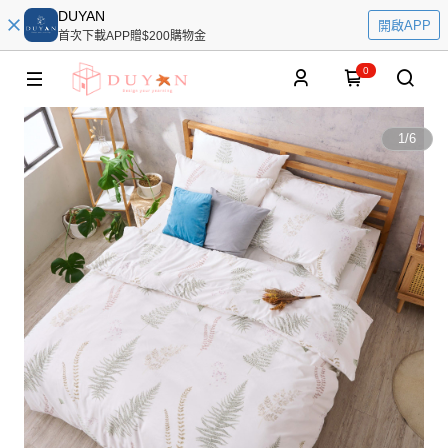
DUYAN
開啟APP
首次下載APP贈$200購物金
0
1
/
6