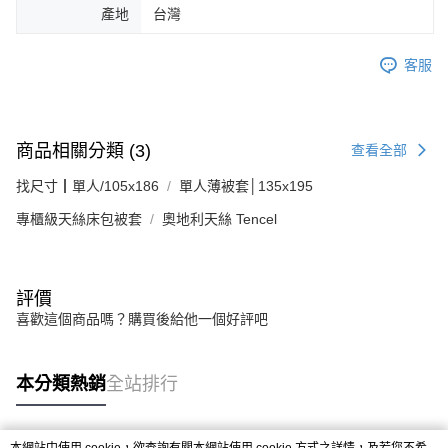
產地
台灣
客服
商品相關分類 (3)
查看全部
找尺寸┃單人/105x186
單人薄被套│135x195
專櫃級天絲床包被套
奧地利天絲 Tencel
評價
喜歡這個商品嗎？購買後給他一個好評吧
本分類熱銷
全站排行