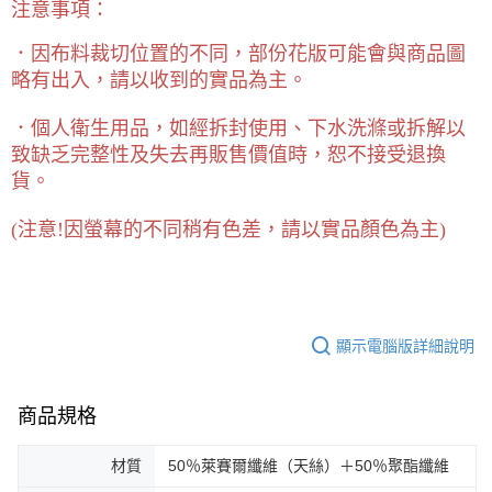
注意事項：
．因布料裁切位置的不同，部份花版可能會與商品圖
略有出入，請以收到的實品為主。
．個人衛生用品，如經拆封使用、下水洗滌或拆解以
致缺乏完整性及失去再販售價值時，恕不接受退換
貨。
(
注意!因螢幕的不同稍有色差，請以實品顏色為主)
顯示電腦版詳細說明
商品規格
材質
50％萊賽爾纖維（天絲）＋50％聚酯纖維