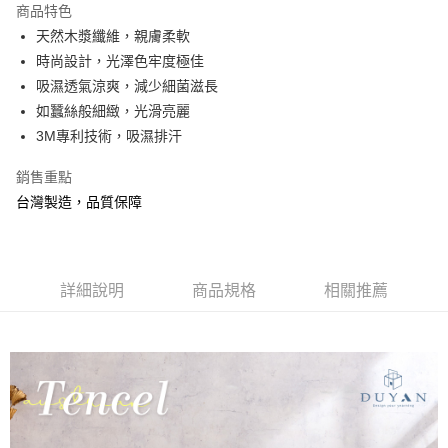
商品特色
合作金庫商業銀行
第一商業銀行
超商取貨付款
天然木漿纖維，親膚柔軟
華南商業銀行
彰化商業銀行
時尚設計，光澤色牢度極佳
LINE Pay
上海商業儲蓄銀行
台北富邦商業銀行
國泰世華商業銀行
兆豐國際商業銀行
吸濕透氣涼爽，減少細菌滋長
Apple Pay
臺灣中小企業銀行
台中商業銀行
如蠶絲般細緻，光滑亮麗
匯豐（台灣）商業銀行
華泰商業銀行
3M專利技術，吸濕排汗
悠遊付
聯邦商業銀行
遠東國際商業銀行
元大商業銀行
永豐商業銀行
Google Pay
銷售重點
玉山商業銀行
星展（台灣）商業銀行
台灣製造，品質保障
台新國際商業銀行
中國信託商業銀行
全盈+PAY
台灣樂天信用卡公司
大哥付你分期
相關說明
詳細說明
商品規格
相關推薦
【大哥付你分期使用說明】
AFTEE先享後付
1.本服務由台灣大哥大提供，台灣大哥大用戶可立即使用無須另外申請。
2.付款方式選擇「大哥付你分期」，訂單成立後會自動跳轉到大哥付的交易
相關說明
流程，驗證手機門號後，選擇欲分期的期數、繳款截止日，確認付款後即完
【關於「AFTEE先享後付」】
成交易。
Hami Point
AFTEE先享後付是「在收到商品之後才付款」的支付方式。 讓您購物簡單
3.實際核准額度、可分期數及費用金額請依後續交易確認頁面所載為準。
便利好安心！
相關說明
4.訂單成立30分鐘內，如未前往確認交易或遇審核未通過，訂單將自動取
１．簡單：不需註冊會員、不需綁卡、不需儲值。
「Hami Point」為中華電信所提供之點數服務，可於會員專區綁定中華電信
消。如遇「轉專審核」未通過狀況，表示未達大哥付你分期系統評分，恕無
２．便利：只要手機號碼，簡訊認證，即可結帳。
ATM付款
會員帳號後，即可在購物車使用 Hami Point 折抵消費金額 (1點等於1元)。
法說明評估內容。