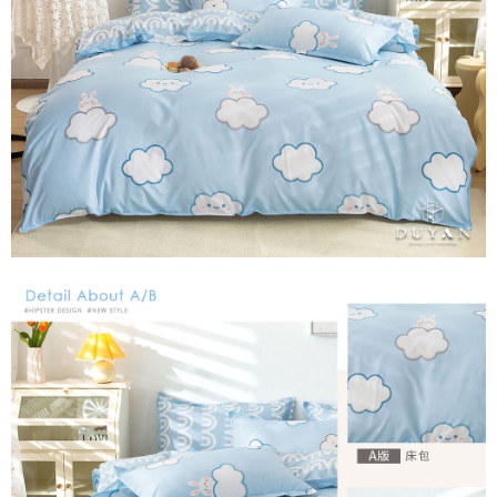
３．安心：先確認商品／服務後，再付款。
【繳款方式說明】
1.分期款項不併入電信帳單，「大哥付你分期」於每月結算日後寄送繳費提
運送方式
【「AFTEE先享後付」結帳流程】
醒簡訊。
１．於結帳方式選擇「AFTEE先享後付」後，將跳轉至「AFTEE先享後付」
2.透過簡訊連結打開帳單後，可選擇「超商條碼／台灣大直營門市／銀行轉
全家取貨付款
結帳頁面，進行簡訊認證並確認金額後，即可完成結帳。
帳／街口支付／iPASS MONEY」等通路繳費。
２．訂單成立數日內，您將收到繳費通知簡訊。
每筆NT$60，滿NT$699(含以上)免運費
３．收到繳費通知簡訊後14天內，點擊此簡訊中的連結，可透過四大超商／
【注意事項】
ATM／網路銀行／等多元方式進行付款，方視為交易完成。
付款後全家取貨
1.本服務係由「台灣大哥大股份有限公司」（以下簡稱本公司）所提供，讓
※ 請注意：結帳手續完成當下不需立刻繳費，但若您需要取消訂單，請聯絡
用戶於交易時，得透過本服務購買商品或服務，並由商店將買賣／分期付款
每筆NT$60，滿NT$699(含以上)免運費
購買商品的店家。未經商家同意取消之訂單仍視為有效，需透過AFTEE先享
買賣價金債權讓與本公司後，依約使用本公司帳單繳交帳款。
後付繳納相關費用。
2.基於同意付款使用「大哥付你分期」之契約關係目的，商店將以您的個人
7-11取貨付款
※ 交易是否成功請以「AFTEE先享後付 」之結帳頁面顯示為準，若有關於
資料（包含姓名、電話或地址）提供予台灣大哥大進項蒐集、處理及利用，
是否繳費成功／繳費後需取消欲退款等相關疑問，請聯繫「AFTEE先享後付
每筆NT$60，滿NT$999(含以上)免運費
由本公司與您本人進行分期帳單所需資料之確認、核對及更正。
客戶支援中心」
https://netprotections.freshdesk.com/support/home
3.完整用戶服務條款，請詳閱以下連結：
https://oppay.tw/userRule
付款後7-11取貨
【注意事項】
每筆NT$60，滿NT$999(含以上)免運費
１．透過由恩沛科技股份有限公司提供之「AFTEE先享後付」服務完成之交
易，需依本服務之必要範圍內提供個人資料，並將交易相關給付款項請求債
新竹貨運
權轉讓予恩沛科技股份有限公司。
２．關於個人資料處理事宜，請瀏覽以下網址：
每筆NT$80，滿NT$999(含以上)免運費
https://aftee.tw/terms/#terms3
３．未成年的使用者請事先徵得法定代理人或監護人之同意方可使用
「AFTEE先享後付」，若未經同意申辦者引起之損失，本公司不負相關責
任。
４．使用「AFTEE先享後付」時，將依據個別帳號之用戶狀況，依本公司即