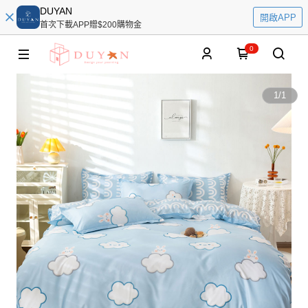
DUYAN
開啟APP
首次下載APP贈$200購物金
0
1
/
1