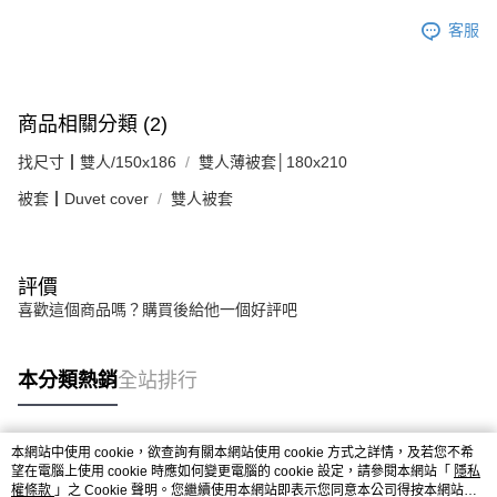
客服
商品相關分類 (2)
找尺寸┃雙人/150x186
雙人薄被套│180x210
被套┃Duvet cover
雙人被套
評價
喜歡這個商品嗎？購買後給他一個好評吧
本分類熱銷
全站排行
本網站中使用 cookie，欲查詢有關本網站使用 cookie 方式之詳情，及若您不希
熱門標籤
望在電腦上使用 cookie 時應如何變更電腦的 cookie 設定，請參閱本網站「
隱私
權條款
」之 Cookie 聲明。您繼續使用本網站即表示您同意本公司得按本網站使