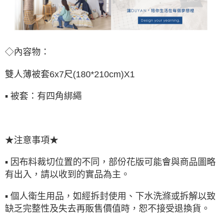
◇內容物：
雙人薄被套6x7尺(180*210cm)X1
▪ 被套：有四角綁繩
★注意事項★
▪ 因布料裁切位置的不同，部份花版可能會與商品圖略
有出入，請以收到的實品為主。
▪ 個人衛生用品，如經拆封使用、下水洗滌或拆解以致
缺乏完整性及失去再販售價值時，恕不接受退換貨。