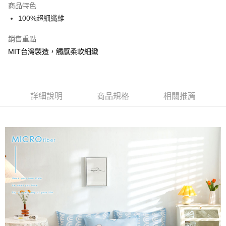
商品特色
合作金庫商業銀行
第一商業銀行
超商取貨付款
100%超細纖維
華南商業銀行
彰化商業銀行
LINE Pay
上海商業儲蓄銀行
台北富邦商業銀行
銷售重點
國泰世華商業銀行
兆豐國際商業銀行
Apple Pay
MIT台灣製造，觸感柔軟細緻
臺灣中小企業銀行
台中商業銀行
匯豐（台灣）商業銀行
華泰商業銀行
悠遊付
聯邦商業銀行
遠東國際商業銀行
元大商業銀行
永豐商業銀行
Google Pay
玉山商業銀行
詳細說明
商品規格
星展（台灣）商業銀行
相關推薦
台新國際商業銀行
中國信託商業銀行
全盈+PAY
台灣樂天信用卡公司
大哥付你分期
相關說明
【大哥付你分期使用說明】
AFTEE先享後付
1.本服務由台灣大哥大提供，台灣大哥大用戶可立即使用無須另外申請。
2.付款方式選擇「大哥付你分期」，訂單成立後會自動跳轉到大哥付的交易
相關說明
流程，驗證手機門號後，選擇欲分期的期數、繳款截止日，確認付款後即完
【關於「AFTEE先享後付」】
成交易。
Hami Point
AFTEE先享後付是「在收到商品之後才付款」的支付方式。 讓您購物簡單
3.實際核准額度、可分期數及費用金額請依後續交易確認頁面所載為準。
便利好安心！
相關說明
4.訂單成立30分鐘內，如未前往確認交易或遇審核未通過，訂單將自動取
１．簡單：不需註冊會員、不需綁卡、不需儲值。
「Hami Point」為中華電信所提供之點數服務，可於會員專區綁定中華電信
消。如遇「轉專審核」未通過狀況，表示未達大哥付你分期系統評分，恕無
２．便利：只要手機號碼，簡訊認證，即可結帳。
ATM付款
會員帳號後，即可在購物車使用 Hami Point 折抵消費金額 (1點等於1元)。
法說明評估內容。