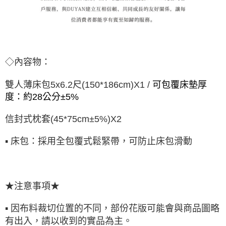
◇內容物：
雙人薄床包5x6.2尺(150*186cm)X1 /
可包覆床墊厚
度：約28公分±5%
信封式枕套(45*75cm±5%)X2
▪ 床包：採用全包覆式鬆緊帶，可防止床包滑動
★注意事項★
▪ 因布料裁切位置的不同，部份花版可能會與商品圖略
有出入，請以收到的實品為主。