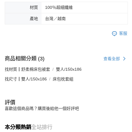
材質
100％超細纖維
產地
台灣／越南
客服
商品相關分類 (3)
查看全部
找材質┃舒柔棉床包被套
雙人/150x186
找尺寸┃雙人/150x186
床包枕套組
評價
喜歡這個商品嗎？購買後給他一個好評吧
本分類熱銷
全站排行