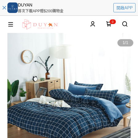
DUYAN
開啟APP
首次下載APP贈$200購物金
0
1
/
1