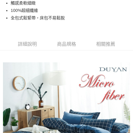
超商取貨付款
觸感柔軟細緻
華南商業銀行
彰化商業銀行
100%超細纖維
LINE Pay
上海商業儲蓄銀行
台北富邦商業銀行
國泰世華商業銀行
兆豐國際商業銀行
全包式鬆緊帶，床包不易鬆脫
Apple Pay
臺灣中小企業銀行
台中商業銀行
匯豐（台灣）商業銀行
華泰商業銀行
悠遊付
聯邦商業銀行
遠東國際商業銀行
元大商業銀行
永豐商業銀行
詳細說明
商品規格
相關推薦
Google Pay
玉山商業銀行
星展（台灣）商業銀行
台新國際商業銀行
中國信託商業銀行
全盈+PAY
台灣樂天信用卡公司
大哥付你分期
相關說明
【大哥付你分期使用說明】
AFTEE先享後付
1.本服務由台灣大哥大提供，台灣大哥大用戶可立即使用無須另外申請。
2.付款方式選擇「大哥付你分期」，訂單成立後會自動跳轉到大哥付的交易
相關說明
流程，驗證手機門號後，選擇欲分期的期數、繳款截止日，確認付款後即完
【關於「AFTEE先享後付」】
成交易。
Hami Point
AFTEE先享後付是「在收到商品之後才付款」的支付方式。 讓您購物簡單
3.實際核准額度、可分期數及費用金額請依後續交易確認頁面所載為準。
便利好安心！
相關說明
4.訂單成立30分鐘內，如未前往確認交易或遇審核未通過，訂單將自動取
１．簡單：不需註冊會員、不需綁卡、不需儲值。
「Hami Point」為中華電信所提供之點數服務，可於會員專區綁定中華電信
消。如遇「轉專審核」未通過狀況，表示未達大哥付你分期系統評分，恕無
２．便利：只要手機號碼，簡訊認證，即可結帳。
ATM付款
會員帳號後，即可在購物車使用 Hami Point 折抵消費金額 (1點等於1元)。
法說明評估內容。
３．安心：先確認商品／服務後，再付款。
【繳款方式說明】