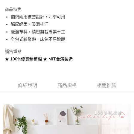
3 期 0 利率 每期
NT$593
21家銀行
商品特色
合作金庫商業銀行
第一商業銀行
超商取貨付款
舖綿兩用被套設計，四季可用
華南商業銀行
彰化商業銀行
觸感輕柔，吸濕排汗
LINE Pay
上海商業儲蓄銀行
台北富邦商業銀行
國泰世華商業銀行
兆豐國際商業銀行
嚴選布料，精密剪裁專業車工
Apple Pay
臺灣中小企業銀行
台中商業銀行
全包式鬆緊帶，床包不易鬆脫
匯豐（台灣）商業銀行
華泰商業銀行
悠遊付
聯邦商業銀行
遠東國際商業銀行
銷售重點
元大商業銀行
永豐商業銀行
Google Pay
★ 100%優質精梳棉 ★ MIT台灣製造
玉山商業銀行
星展（台灣）商業銀行
台新國際商業銀行
中國信託商業銀行
全盈+PAY
台灣樂天信用卡公司
大哥付你分期
詳細說明
商品規格
相關推薦
相關說明
【大哥付你分期使用說明】
AFTEE先享後付
1.本服務由台灣大哥大提供，台灣大哥大用戶可立即使用無須另外申請。
2.付款方式選擇「大哥付你分期」，訂單成立後會自動跳轉到大哥付的交易
相關說明
流程，驗證手機門號後，選擇欲分期的期數、繳款截止日，確認付款後即完
【關於「AFTEE先享後付」】
成交易。
Hami Point
AFTEE先享後付是「在收到商品之後才付款」的支付方式。 讓您購物簡單
3.實際核准額度、可分期數及費用金額請依後續交易確認頁面所載為準。
便利好安心！
相關說明
4.訂單成立30分鐘內，如未前往確認交易或遇審核未通過，訂單將自動取
１．簡單：不需註冊會員、不需綁卡、不需儲值。
「Hami Point」為中華電信所提供之點數服務，可於會員專區綁定中華電信
消。如遇「轉專審核」未通過狀況，表示未達大哥付你分期系統評分，恕無