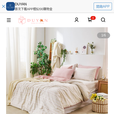
DUYAN
開啟APP
首次下載APP贈$200購物金
0
1
/
6