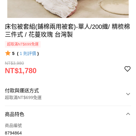
床包被套組(鋪棉兩用被套)-單人/200織/ 精梳棉
三件式 / 花蔓玫瑰 台灣製
超取滿NT$699免運
5
(
1
則評價
)
NT$3,980
NT$1,780
付款與運送方式
超取滿NT$699免運
付款方式
商品特色
信用卡一次付款
商品編號
信用卡分期付款
8794864