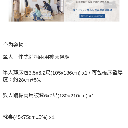
◇內容物：
單人三件式鋪棉兩用被床包組
單人薄床包
尺
可包覆床墊厚
3.5x6.2
(105x186cm) x1 /
度：約
±
28cm
5%
雙人鋪棉兩用被套
尺
6x7
(180x210cm) x1
枕套
±
(45x75cm
5%) x1