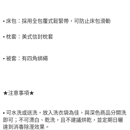
▪
床包：採用全包覆式鬆緊帶，可防止床包滑動
▪
枕套：美式信封枕套
▪
被套：有四角綁繩
★注意事項★
▪ 可水洗或送洗，放入洗衣袋為佳，與深色商品分開洗
即可；不可漂白、乾洗，且不建議烘乾，並定期日曬
達到消毒除溼效果。