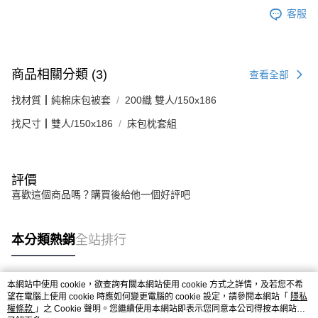
客服
商品相關分類 (3)
查看全部
找材質┃純棉床包被套
200織 雙人/150x186
找尺寸┃雙人/150x186
床包枕套組
評價
喜歡這個商品嗎？購買後給他一個好評吧
本分類熱銷
全站排行
本網站中使用 cookie，欲查詢有關本網站使用 cookie 方式之詳情，及若您不希
熱門標籤
望在電腦上使用 cookie 時應如何變更電腦的 cookie 設定，請參閱本網站「
隱私
權條款
」之 Cookie 聲明。您繼續使用本網站即表示您同意本公司得按本網站使