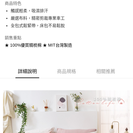
商品特色
合作金庫商業銀行
第一商業銀行
超商取貨付款
觸感輕柔，吸濕排汗
華南商業銀行
彰化商業銀行
嚴選布料，精密剪裁專業車工
LINE Pay
上海商業儲蓄銀行
台北富邦商業銀行
國泰世華商業銀行
兆豐國際商業銀行
全包式鬆緊帶，床包不易鬆脫
Apple Pay
臺灣中小企業銀行
台中商業銀行
銷售重點
匯豐（台灣）商業銀行
華泰商業銀行
悠遊付
聯邦商業銀行
遠東國際商業銀行
★ 100%優質精梳棉 ★ MIT台灣製造
元大商業銀行
永豐商業銀行
Google Pay
玉山商業銀行
星展（台灣）商業銀行
台新國際商業銀行
中國信託商業銀行
全盈+PAY
台灣樂天信用卡公司
詳細說明
商品規格
相關推薦
大哥付你分期
相關說明
【大哥付你分期使用說明】
AFTEE先享後付
1.本服務由台灣大哥大提供，台灣大哥大用戶可立即使用無須另外申請。
2.付款方式選擇「大哥付你分期」，訂單成立後會自動跳轉到大哥付的交易
相關說明
流程，驗證手機門號後，選擇欲分期的期數、繳款截止日，確認付款後即完
【關於「AFTEE先享後付」】
成交易。
Hami Point
AFTEE先享後付是「在收到商品之後才付款」的支付方式。 讓您購物簡單
3.實際核准額度、可分期數及費用金額請依後續交易確認頁面所載為準。
便利好安心！
相關說明
4.訂單成立30分鐘內，如未前往確認交易或遇審核未通過，訂單將自動取
１．簡單：不需註冊會員、不需綁卡、不需儲值。
「Hami Point」為中華電信所提供之點數服務，可於會員專區綁定中華電信
消。如遇「轉專審核」未通過狀況，表示未達大哥付你分期系統評分，恕無
２．便利：只要手機號碼，簡訊認證，即可結帳。
ATM付款
會員帳號後，即可在購物車使用 Hami Point 折抵消費金額 (1點等於1元)。
法說明評估內容。