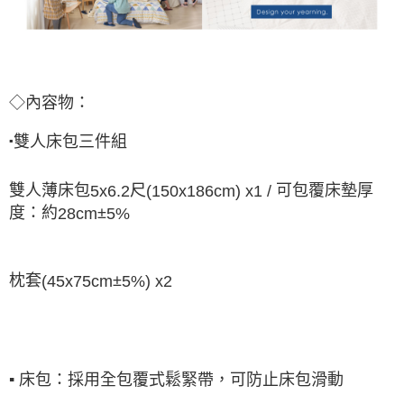
◇內容物：
雙人床包三件組
▪
雙人薄床包
尺
可包覆床墊厚
5x6.2
(150x186cm) x1 /
度：約
±
28cm
5%
枕套
±
(45x75cm
5%) x2
▪
床包：採用全包覆式鬆緊帶，可防止床包滑動