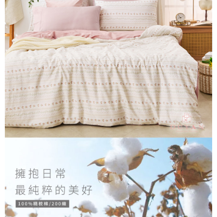
３．安心：先確認商品／服務後，再付款。
【繳款方式說明】
1.分期款項不併入電信帳單，「大哥付你分期」於每月結算日後寄送繳費提
運送方式
【「AFTEE先享後付」結帳流程】
醒簡訊。
１．於結帳方式選擇「AFTEE先享後付」後，將跳轉至「AFTEE先享後付」
2.透過簡訊連結打開帳單後，可選擇「超商條碼／台灣大直營門市／銀行轉
全家取貨付款
結帳頁面，進行簡訊認證並確認金額後，即可完成結帳。
帳／街口支付／iPASS MONEY」等通路繳費。
２．訂單成立數日內，您將收到繳費通知簡訊。
每筆NT$60，滿NT$999(含以上)免運費
３．收到繳費通知簡訊後14天內，點擊此簡訊中的連結，可透過四大超商／
【注意事項】
ATM／網路銀行／等多元方式進行付款，方視為交易完成。
付款後全家取貨
1.本服務係由「台灣大哥大股份有限公司」（以下簡稱本公司）所提供，讓
※ 請注意：結帳手續完成當下不需立刻繳費，但若您需要取消訂單，請聯絡
用戶於交易時，得透過本服務購買商品或服務，並由商店將買賣／分期付款
每筆NT$60，滿NT$999(含以上)免運費
購買商品的店家。未經商家同意取消之訂單仍視為有效，需透過AFTEE先享
買賣價金債權讓與本公司後，依約使用本公司帳單繳交帳款。
後付繳納相關費用。
2.基於同意付款使用「大哥付你分期」之契約關係目的，商店將以您的個人
7-11取貨付款
※ 交易是否成功請以「AFTEE先享後付 」之結帳頁面顯示為準，若有關於
資料（包含姓名、電話或地址）提供予台灣大哥大進項蒐集、處理及利用，
是否繳費成功／繳費後需取消欲退款等相關疑問，請聯繫「AFTEE先享後付
每筆NT$60，滿NT$999(含以上)免運費
由本公司與您本人進行分期帳單所需資料之確認、核對及更正。
客戶支援中心」
https://netprotections.freshdesk.com/support/home
3.完整用戶服務條款，請詳閱以下連結：
https://oppay.tw/userRule
付款後7-11取貨
【注意事項】
每筆NT$60，滿NT$999(含以上)免運費
１．透過由恩沛科技股份有限公司提供之「AFTEE先享後付」服務完成之交
易，需依本服務之必要範圍內提供個人資料，並將交易相關給付款項請求債
新竹貨運
權轉讓予恩沛科技股份有限公司。
２．關於個人資料處理事宜，請瀏覽以下網址：
每筆NT$80，滿NT$999(含以上)免運費
https://aftee.tw/terms/#terms3
３．未成年的使用者請事先徵得法定代理人或監護人之同意方可使用
「AFTEE先享後付」，若未經同意申辦者引起之損失，本公司不負相關責
任。
４．使用「AFTEE先享後付」時，將依據個別帳號之用戶狀況，依本公司即