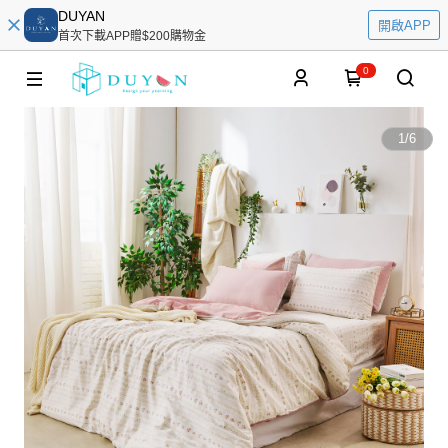
DUYAN
開啟APP
首次下載APP贈$200購物金
0
1
/
6