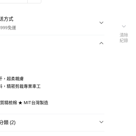
送方式
999免運
清除
紀錄
次付款
期付款
0 利率 每期
NT$333
21家銀行
汗，超柔親膚
庫商業銀行
第一商業銀行
料，精密剪裁專業車工
付款
業銀行
彰化商業銀行
業儲蓄銀行
台北富邦商業銀行
優質精梳棉 ★ MIT台灣製造
華商業銀行
兆豐國際商業銀行
小企業銀行
台中商業銀行
台灣）商業銀行
華泰商業銀行
類 (2)
業銀行
遠東國際商業銀行
業銀行
永豐商業銀行
y
/105x186
單人薄被套│135x195