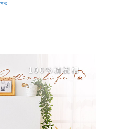
業銀行
星展（台灣）商業銀行
客服
際商業銀行
中國信託商業銀行
 cover
單人被套
天信用卡公司
分期
你分期使用說明】
享後付
由台灣大哥大提供，台灣大哥大用戶可立即使用無須另外申請。
式選擇「大哥付你分期」，訂單成立後會自動跳轉到大哥付的交易
證手機門號後，選擇欲分期的期數、繳款截止日，確認付款後即
FTEE先享後付」】
t
。
先享後付是「在收到商品之後才付款」的支付方式。 讓您購物簡單
准額度、可分期數及費用金額請依後續交易確認頁面所載為準。
心！
立30分鐘內，如未前往確認交易或遇審核未通過，訂單將自動取
：不需註冊會員、不需綁卡、不需儲值。
 Point」為中華電信所提供之點數服務，可於會員專區綁定中華電
「轉專審核」未通過狀況，表示未達大哥付你分期系統評分，恕
：只要手機號碼，簡訊認證，即可結帳。
，即可在購物車使用 Hami Point 折抵消費金額 (1點等於1
評估內容。
：先確認商品／服務後，再付款。
式說明】
項不併入電信帳單，「大哥付你分期」於每月結算日後寄送繳費提
EE先享後付」結帳流程】
方式選擇「AFTEE先享後付」後，將跳轉至「AFTEE先享後
訊連結打開帳單後，可選擇「超商條碼／台灣大直營門市／銀行轉
頁面，進行簡訊認證並確認金額後，即可完成結帳。
付款
付／iPASS MONEY」等通路繳費。
成立數日內，您將收到繳費通知簡訊。
費通知簡訊後14天內，點擊此簡訊中的連結，可透過四大超商
0，滿NT$999(含以上)免運費
項】
網路銀行／等多元方式進行付款，方視為交易完成。
係由「台灣大哥大股份有限公司」（以下簡稱本公司）所提供，讓
：結帳手續完成當下不需立刻繳費，但若您需要取消訂單，請聯
家取貨
易時，得透過本服務購買商品或服務，並由商店將買賣／分期付
的店家。未經商家同意取消之訂單仍視為有效，需透過AFTEE
0，滿NT$999(含以上)免運費
金債權讓與本公司後，依約使用本公司帳單繳交帳款。
繳納相關費用。
意付款使用「大哥付你分期」之契約關係目的，商店將以您的個人