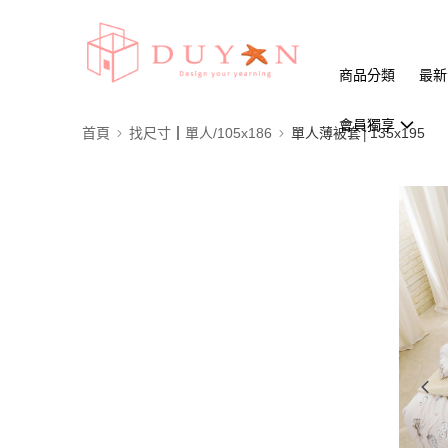
商品分類
最新
會員獨享
首頁
找尺寸┃單人/105x186
單人薄被套│135x195