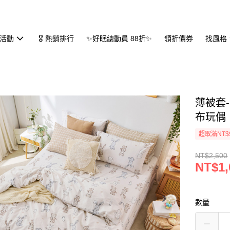
活動
🎖 熱銷排行
✨好眠總動員 88折✨
領折價券
找風格
薄被套-單
布玩偶
超取滿NT$
NT$2,500
NT$1,
數量