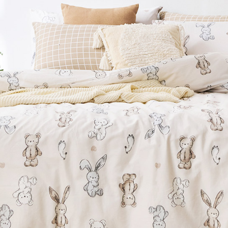
※ 交易是
7-11取貨
資料（包
是否繳費成
用，由本
付客戶支
每筆NT$6
3.完整用
【注意事
付款後7-1
１．透過由
每筆NT$6
交易，需
求債權轉
新竹貨運
２．關於
https://aft
每筆NT$8
３．未成
「AFTE
任。
４．使用「
即時審查
結果請求
５．嚴禁
形，恩沛
動。