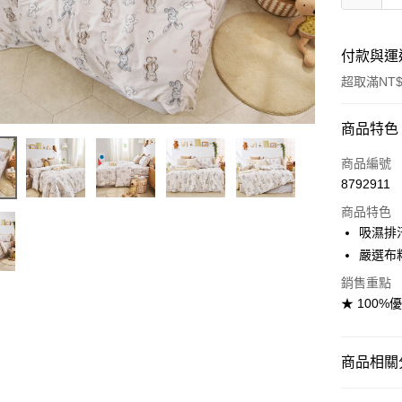
付款與運
超取滿NT$
付款方式
商品特色
信用卡一
商品編號
8792911
信用卡分
商品特色
3 期 
吸濕排
合作金
嚴選布
超商取貨
華南商
銷售重點
LINE Pay
上海商
★ 100%
國泰世
Apple Pay
臺灣中
匯豐（
悠遊付
商品相關分
聯邦商
元大商
Google Pa
找尺寸┃單人