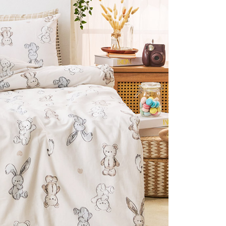
否成功請以「AFTEE先享後付 」之結帳頁面顯示為準，若有關於
付款
含姓名、電話或地址）提供予台灣大哥大進項蒐集、處理及利
功／繳費後需取消欲退款等相關疑問，請聯繫「AFTEE先享後
公司與您本人進行分期帳單所需資料之確認、核對及更正。
援中心」
https://netprotections.freshdesk.com/support/home
0，滿NT$999(含以上)免運費
戶服務條款，請詳閱以下連結：
https://oppay.tw/userRule
項】
1取貨
恩沛科技股份有限公司提供之「AFTEE先享後付」服務完成之
0，滿NT$999(含以上)免運費
依本服務之必要範圍內提供個人資料，並將交易相關給付款項請
讓予恩沛科技股份有限公司。
個人資料處理事宜，請瀏覽以下網址：
ee.tw/terms/#terms3
0，滿NT$999(含以上)免運費
年的使用者請事先徵得法定代理人或監護人之同意方可使用
E先享後付」，若未經同意申辦者引起之損失，本公司不負相關責
AFTEE先享後付」時，將依據個別帳號之用戶狀況，依本公司
核予不同之上限額度；若仍有額度不足之情形，本公司將視審查
用戶進行身份認證。
一人註冊多個帳號或使用他人資訊註冊。若發現惡意使用之情
科技股份有限公司將有權停止該用戶之使用額度並採取法律行