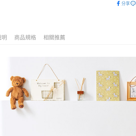
玉山商
分享
台新國
全盈+PAY
被套┃Duvet
台灣樂
大哥付你
相關說明
【大哥付
AFTEE先
說明
商品規格
相關推薦
1.本服務
2.付款方
相關說明
流程，驗
【關於「A
Hami Poin
完成交易
AFTEE
3.實際核
便利好安
相關說明
4.訂單成
１．簡單
「Hami
消。如遇
ATM付款
２．便利
信會員帳號後
無法說明
３．安心
元)。
【繳款方
1.分期款
【「AFT
運送方式
醒簡訊。
１．於結帳
2.透過簡
付」結帳
全家取貨
帳／街口支
２．訂單
３．收到繳
每筆NT$6
【注意事
／ATM／
1.本服務
※ 請注意
付款後全
用戶於交
絡購買商品
每筆NT$6
款買賣價
先享後付
2.基於同