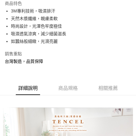
商品特色
合作金庫商業銀行
第一商業銀行
超商取貨付款
3M專利技術，吸濕排汗
華南商業銀行
彰化商業銀行
天然木漿纖維，親膚柔軟
LINE Pay
上海商業儲蓄銀行
台北富邦商業銀行
國泰世華商業銀行
兆豐國際商業銀行
時尚設計，光澤色牢度極佳
Apple Pay
臺灣中小企業銀行
台中商業銀行
吸濕透氣涼爽，減少細菌滋長
匯豐（台灣）商業銀行
華泰商業銀行
如蠶絲般細緻，光滑亮麗
悠遊付
聯邦商業銀行
遠東國際商業銀行
元大商業銀行
永豐商業銀行
Google Pay
銷售重點
玉山商業銀行
星展（台灣）商業銀行
台灣製造，品質保障
台新國際商業銀行
中國信託商業銀行
全盈+PAY
台灣樂天信用卡公司
大哥付你分期
相關說明
詳細說明
商品規格
相關推薦
【大哥付你分期使用說明】
AFTEE先享後付
1.本服務由台灣大哥大提供，台灣大哥大用戶可立即使用無須另外申請。
2.付款方式選擇「大哥付你分期」，訂單成立後會自動跳轉到大哥付的交易
相關說明
流程，驗證手機門號後，選擇欲分期的期數、繳款截止日，確認付款後即完
【關於「AFTEE先享後付」】
成交易。
Hami Point
AFTEE先享後付是「在收到商品之後才付款」的支付方式。 讓您購物簡單
3.實際核准額度、可分期數及費用金額請依後續交易確認頁面所載為準。
便利好安心！
相關說明
4.訂單成立30分鐘內，如未前往確認交易或遇審核未通過，訂單將自動取
１．簡單：不需註冊會員、不需綁卡、不需儲值。
「Hami Point」為中華電信所提供之點數服務，可於會員專區綁定中華電信
消。如遇「轉專審核」未通過狀況，表示未達大哥付你分期系統評分，恕無
２．便利：只要手機號碼，簡訊認證，即可結帳。
ATM付款
會員帳號後，即可在購物車使用 Hami Point 折抵消費金額 (1點等於1元)。
法說明評估內容。