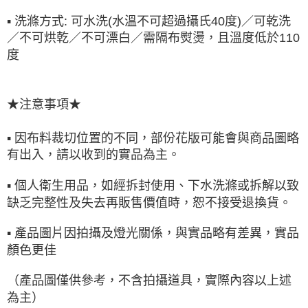
▪ 洗滌方式: 可水洗(水溫不可超過攝氏40度)／可乾洗
／不可烘乾／不可漂白／需隔布熨燙，且溫度低於110
度
★注意事項★
▪ 因布料裁切位置的不同，部份花版可能會與商品圖略
有出入，請以收到的實品為主。
▪ 個人衛生用品，如經拆封使用、下水洗滌或拆解以致
缺乏完整性及失去再販售價值時，恕不接受退換貨。
▪ 產品圖片因拍攝及燈光關係，與實品略有差異，實品
顏色更佳
（產品圖僅供參考，不含拍攝道具，實際內容以上述
為主）