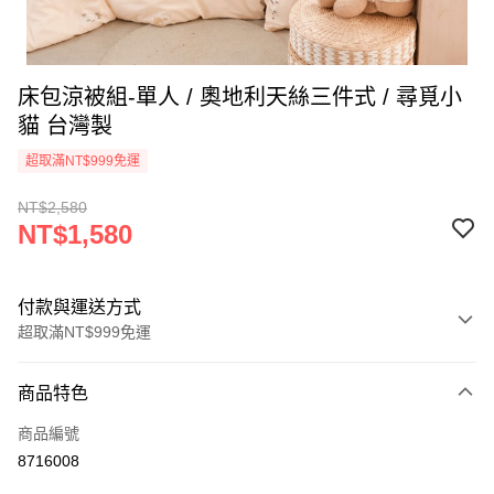
床包涼被組-單人 / 奧地利天絲三件式 / 尋覓小
貓 台灣製
超取滿NT$999免運
NT$2,580
NT$1,580
付款與運送方式
超取滿NT$999免運
付款方式
商品特色
信用卡一次付款
商品編號
信用卡分期付款
8716008
3 期 0 利率 每期
NT$526
21家銀行