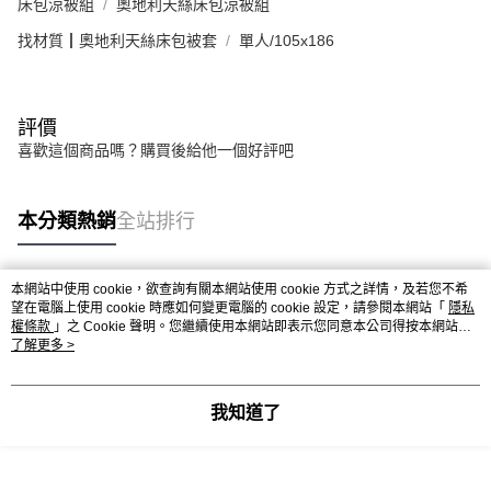
床包涼被組
奧地利天絲床包涼被組
找材質┃奧地利天絲床包被套
單人/105x186
評價
喜歡這個商品嗎？購買後給他一個好評吧
本分類熱銷
全站排行
本網站中使用 cookie，欲查詢有關本網站使用 cookie 方式之詳情，及若您不希
熱門標籤
望在電腦上使用 cookie 時應如何變更電腦的 cookie 設定，請參閱本網站「
隱私
權條款
」之 Cookie 聲明。您繼續使用本網站即表示您同意本公司得按本網站使
用條款之 Cookie 聲明使用 cookie。
了解更多 >
我知道了