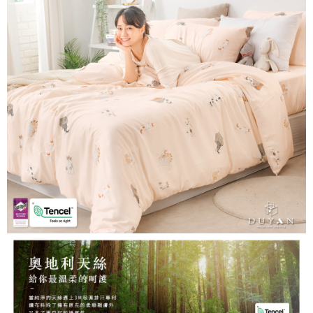
３．安心：先確認商品／服務後，再付款。
【繳款方式說明】
1.分期款項不併入電信帳單，「大哥付你分期」於每月結算日後寄送繳費提
運送方式
【「AFTEE先享後付」結帳流程】
醒簡訊。
１．於結帳方式選擇「AFTEE先享後付」後，將跳轉至「AFTEE先享後付」
2.透過簡訊連結打開帳單後，可選擇「超商條碼／台灣大直營門市／銀行轉
全家取貨付款
結帳頁面，進行簡訊認證並確認金額後，即可完成結帳。
帳／街口支付／iPASS MONEY」等通路繳費。
２．訂單成立數日內，您將收到繳費通知簡訊。
每筆NT$60，滿NT$999(含以上)免運費
３．收到繳費通知簡訊後14天內，點擊此簡訊中的連結，可透過四大超商／
【注意事項】
ATM／網路銀行／等多元方式進行付款，方視為交易完成。
付款後全家取貨
1.本服務係由「台灣大哥大股份有限公司」（以下簡稱本公司）所提供，讓
※ 請注意：結帳手續完成當下不需立刻繳費，但若您需要取消訂單，請聯絡
用戶於交易時，得透過本服務購買商品或服務，並由商店將買賣／分期付款
每筆NT$60，滿NT$999(含以上)免運費
購買商品的店家。未經商家同意取消之訂單仍視為有效，需透過AFTEE先享
買賣價金債權讓與本公司後，依約使用本公司帳單繳交帳款。
後付繳納相關費用。
2.基於同意付款使用「大哥付你分期」之契約關係目的，商店將以您的個人
7-11取貨付款
※ 交易是否成功請以「AFTEE先享後付 」之結帳頁面顯示為準，若有關於
資料（包含姓名、電話或地址）提供予台灣大哥大進項蒐集、處理及利用，
是否繳費成功／繳費後需取消欲退款等相關疑問，請聯繫「AFTEE先享後付
每筆NT$60，滿NT$999(含以上)免運費
由本公司與您本人進行分期帳單所需資料之確認、核對及更正。
客戶支援中心」
https://netprotections.freshdesk.com/support/home
3.完整用戶服務條款，請詳閱以下連結：
https://oppay.tw/userRule
付款後7-11取貨
【注意事項】
每筆NT$60，滿NT$999(含以上)免運費
１．透過由恩沛科技股份有限公司提供之「AFTEE先享後付」服務完成之交
易，需依本服務之必要範圍內提供個人資料，並將交易相關給付款項請求債
新竹貨運
權轉讓予恩沛科技股份有限公司。
２．關於個人資料處理事宜，請瀏覽以下網址：
每筆NT$80，滿NT$999(含以上)免運費
https://aftee.tw/terms/#terms3
３．未成年的使用者請事先徵得法定代理人或監護人之同意方可使用
「AFTEE先享後付」，若未經同意申辦者引起之損失，本公司不負相關責
任。
４．使用「AFTEE先享後付」時，將依據個別帳號之用戶狀況，依本公司即