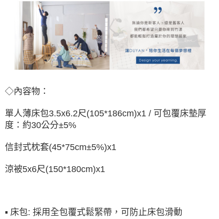
◇內容物：
單人薄床包
(105*186cm)x1 /
可包覆床墊厚
3.5x6.2尺
度：約30公分±5%
信封式枕套(45*75cm±5%)x1
涼被5x6尺(150*180cm)x1
▪ 床包: 採用全包覆式鬆緊帶，可防止床包滑動