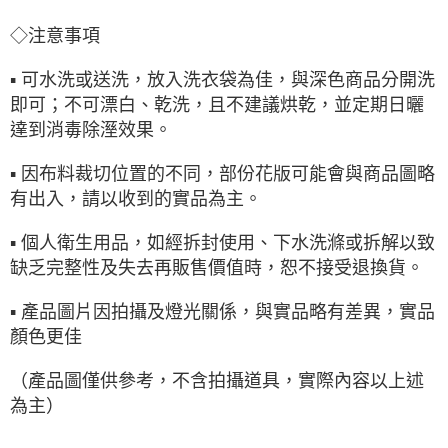
◇注意事項
▪ 可水洗或送洗，放入洗衣袋為佳，與深色商品分開洗
即可；不可漂白、乾洗，且不建議烘乾，並定期日曬
達到消毒除溼效果。
▪ 因布料裁切位置的不同，部份花版可能會與商品圖略
有出入，請以收到的實品為主。
▪ 個人衛生用品，如經拆封使用、下水洗滌或拆解以致
缺乏完整性及失去再販售價值時，恕不接受退換貨。
▪ 產品圖片因拍攝及燈光關係，與實品略有差異，實品
顏色更佳
（產品圖僅供參考，不含拍攝道具，實際內容以上述
為主）