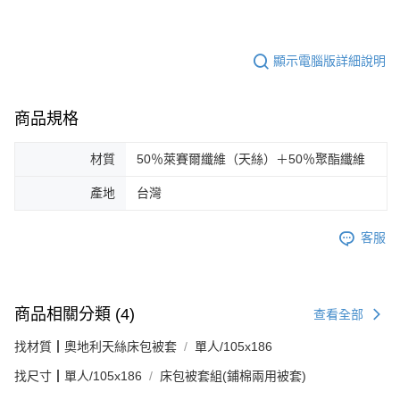
顯示電腦版詳細說明
商品規格
材質
50％萊賽爾纖維（天絲）＋50％聚酯纖維
產地
台灣
客服
商品相關分類 (4)
查看全部
找材質┃奧地利天絲床包被套
單人/105x186
找尺寸┃單人/105x186
床包被套組(鋪棉兩用被套)