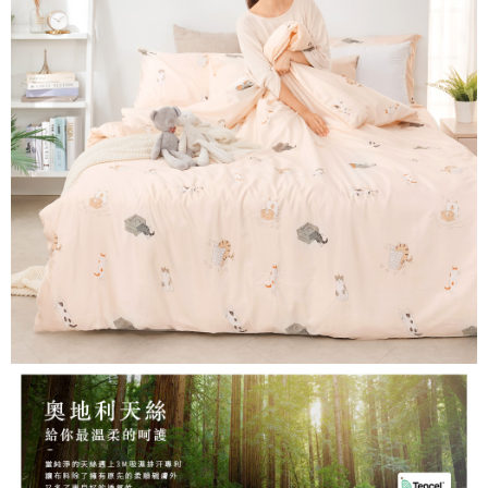
３．安心：先確認商品／服務後，再付款。
【繳款方式說明】
1.分期款項不併入電信帳單，「大哥付你分期」於每月結算日後寄送繳費提
運送方式
【「AFTEE先享後付」結帳流程】
醒簡訊。
１．於結帳方式選擇「AFTEE先享後付」後，將跳轉至「AFTEE先享後付」
2.透過簡訊連結打開帳單後，可選擇「超商條碼／台灣大直營門市／銀行轉
全家取貨付款
結帳頁面，進行簡訊認證並確認金額後，即可完成結帳。
帳／街口支付／iPASS MONEY」等通路繳費。
２．訂單成立數日內，您將收到繳費通知簡訊。
每筆NT$60，滿NT$699(含以上)免運費
３．收到繳費通知簡訊後14天內，點擊此簡訊中的連結，可透過四大超商／
【注意事項】
ATM／網路銀行／等多元方式進行付款，方視為交易完成。
付款後全家取貨
1.本服務係由「台灣大哥大股份有限公司」（以下簡稱本公司）所提供，讓
※ 請注意：結帳手續完成當下不需立刻繳費，但若您需要取消訂單，請聯絡
用戶於交易時，得透過本服務購買商品或服務，並由商店將買賣／分期付款
每筆NT$60，滿NT$699(含以上)免運費
購買商品的店家。未經商家同意取消之訂單仍視為有效，需透過AFTEE先享
買賣價金債權讓與本公司後，依約使用本公司帳單繳交帳款。
後付繳納相關費用。
2.基於同意付款使用「大哥付你分期」之契約關係目的，商店將以您的個人
7-11取貨付款
※ 交易是否成功請以「AFTEE先享後付 」之結帳頁面顯示為準，若有關於
資料（包含姓名、電話或地址）提供予台灣大哥大進項蒐集、處理及利用，
是否繳費成功／繳費後需取消欲退款等相關疑問，請聯繫「AFTEE先享後付
每筆NT$60，滿NT$999(含以上)免運費
由本公司與您本人進行分期帳單所需資料之確認、核對及更正。
客戶支援中心」
https://netprotections.freshdesk.com/support/home
3.完整用戶服務條款，請詳閱以下連結：
https://oppay.tw/userRule
付款後7-11取貨
【注意事項】
每筆NT$60，滿NT$999(含以上)免運費
１．透過由恩沛科技股份有限公司提供之「AFTEE先享後付」服務完成之交
易，需依本服務之必要範圍內提供個人資料，並將交易相關給付款項請求債
新竹貨運
權轉讓予恩沛科技股份有限公司。
２．關於個人資料處理事宜，請瀏覽以下網址：
每筆NT$80，滿NT$999(含以上)免運費
https://aftee.tw/terms/#terms3
３．未成年的使用者請事先徵得法定代理人或監護人之同意方可使用
「AFTEE先享後付」，若未經同意申辦者引起之損失，本公司不負相關責
任。
４．使用「AFTEE先享後付」時，將依據個別帳號之用戶狀況，依本公司即