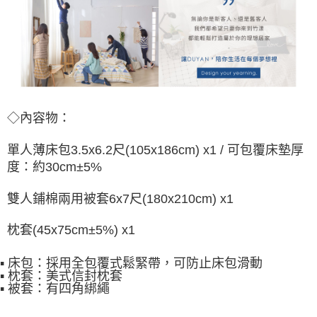
◇內容物：
單人薄床包3.5x6.2尺(105x186cm) x1 / 可包覆床墊厚
度：約30cm±5%
雙人鋪棉兩用被套6x7尺(180x210cm) x1
枕套(45x75cm±5%) x1
▪ 床包：採用全包覆式鬆緊帶，可防止床包滑動
▪ 枕套：美式信封枕套
▪ 被套：有四角綁繩