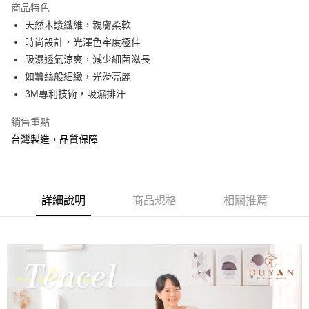
商品特色
合作金庫商業銀行
第一商業銀行
超商取貨付款
天然木漿纖維，親膚柔軟
華南商業銀行
彰化商業銀行
時尚設計，光澤色牢度極佳
LINE Pay
上海商業儲蓄銀行
台北富邦商業銀行
國泰世華商業銀行
兆豐國際商業銀行
吸濕透氣涼爽，減少細菌滋長
Apple Pay
臺灣中小企業銀行
台中商業銀行
如蠶絲般細緻，光滑亮麗
匯豐（台灣）商業銀行
華泰商業銀行
3M專利技術，吸濕排汗
悠遊付
聯邦商業銀行
遠東國際商業銀行
元大商業銀行
永豐商業銀行
Google Pay
銷售重點
玉山商業銀行
星展（台灣）商業銀行
台灣製造，品質保障
台新國際商業銀行
中國信託商業銀行
全盈+PAY
台灣樂天信用卡公司
大哥付你分期
相關說明
詳細說明
商品規格
相關推薦
【大哥付你分期使用說明】
AFTEE先享後付
1.本服務由台灣大哥大提供，台灣大哥大用戶可立即使用無須另外申請。
2.付款方式選擇「大哥付你分期」，訂單成立後會自動跳轉到大哥付的交易
相關說明
流程，驗證手機門號後，選擇欲分期的期數、繳款截止日，確認付款後即完
【關於「AFTEE先享後付」】
成交易。
Hami Point
AFTEE先享後付是「在收到商品之後才付款」的支付方式。 讓您購物簡單
3.實際核准額度、可分期數及費用金額請依後續交易確認頁面所載為準。
便利好安心！
相關說明
4.訂單成立30分鐘內，如未前往確認交易或遇審核未通過，訂單將自動取
１．簡單：不需註冊會員、不需綁卡、不需儲值。
「Hami Point」為中華電信所提供之點數服務，可於會員專區綁定中華電信
消。如遇「轉專審核」未通過狀況，表示未達大哥付你分期系統評分，恕無
２．便利：只要手機號碼，簡訊認證，即可結帳。
ATM付款
會員帳號後，即可在購物車使用 Hami Point 折抵消費金額 (1點等於1元)。
法說明評估內容。