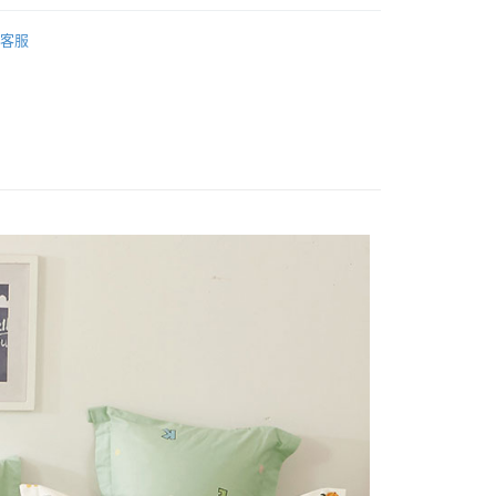
業銀行
星展（台灣）商業銀行
/150x186
雙人薄被套│180x210
際商業銀行
中國信託商業銀行
客服
天信用卡公司
 cover
雙人被套
分期
你分期使用說明】
享後付
由台灣大哥大提供，台灣大哥大用戶可立即使用無須另外申請。
式選擇「大哥付你分期」，訂單成立後會自動跳轉到大哥付的交易
證手機門號後，選擇欲分期的期數、繳款截止日，確認付款後即
FTEE先享後付」】
t
。
先享後付是「在收到商品之後才付款」的支付方式。 讓您購物簡單
准額度、可分期數及費用金額請依後續交易確認頁面所載為準。
心！
立30分鐘內，如未前往確認交易或遇審核未通過，訂單將自動取
：不需註冊會員、不需綁卡、不需儲值。
 Point」為中華電信所提供之點數服務，可於會員專區綁定中華電
「轉專審核」未通過狀況，表示未達大哥付你分期系統評分，恕
：只要手機號碼，簡訊認證，即可結帳。
，即可在購物車使用 Hami Point 折抵消費金額 (1點等於1
評估內容。
：先確認商品／服務後，再付款。
式說明】
項不併入電信帳單，「大哥付你分期」於每月結算日後寄送繳費提
EE先享後付」結帳流程】
方式選擇「AFTEE先享後付」後，將跳轉至「AFTEE先享後
訊連結打開帳單後，可選擇「超商條碼／台灣大直營門市／銀行轉
頁面，進行簡訊認證並確認金額後，即可完成結帳。
付款
付／iPASS MONEY」等通路繳費。
成立數日內，您將收到繳費通知簡訊。
費通知簡訊後14天內，點擊此簡訊中的連結，可透過四大超商
0，滿NT$699(含以上)免運費
項】
網路銀行／等多元方式進行付款，方視為交易完成。
係由「台灣大哥大股份有限公司」（以下簡稱本公司）所提供，讓
：結帳手續完成當下不需立刻繳費，但若您需要取消訂單，請聯
家取貨
易時，得透過本服務購買商品或服務，並由商店將買賣／分期付
的店家。未經商家同意取消之訂單仍視為有效，需透過AFTEE
0，滿NT$699(含以上)免運費
金債權讓與本公司後，依約使用本公司帳單繳交帳款。
繳納相關費用。
意付款使用「大哥付你分期」之契約關係目的，商店將以您的個人