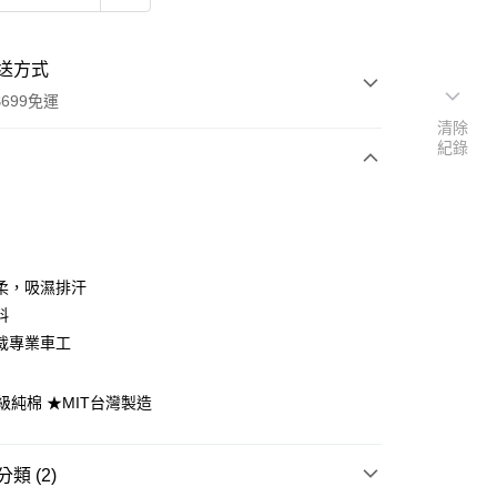
送方式
699免運
清除
紀錄
次付款
期付款
0 利率 每期
NT$266
21家銀行
柔，吸濕排汗
庫商業銀行
第一商業銀行
料
付款
業銀行
彰化商業銀行
裁專業車工
業儲蓄銀行
台北富邦商業銀行
華商業銀行
兆豐國際商業銀行
頂級純棉 ★MIT台灣製造
小企業銀行
台中商業銀行
台灣）商業銀行
華泰商業銀行
業銀行
遠東國際商業銀行
類 (2)
業銀行
永豐商業銀行
y