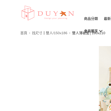
商品分類
最新
會員獨享
首頁
找尺寸┃雙人/150x186
雙人薄被套│180x210