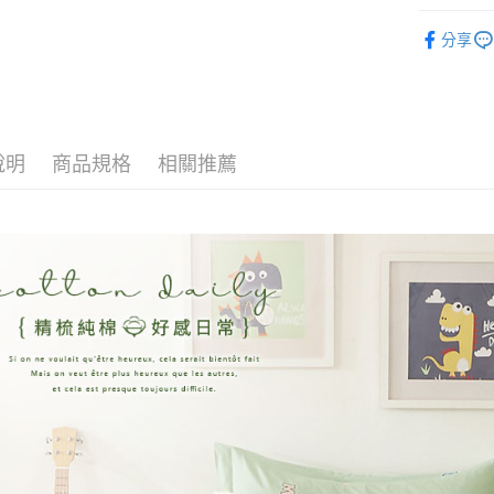
玉山商
找尺寸┃雙人
台新國
全盈+PAY
分享
台灣樂
被套┃Duvet
大哥付你
相關說明
【大哥付
AFTEE先
1.本服務
2.付款方
相關說明
說明
商品規格
相關推薦
流程，驗
【關於「A
Hami Poin
完成交易
AFTEE
3.實際核
便利好安
相關說明
4.訂單成
１．簡單
「Hami
消。如遇
ATM付款
２．便利
信會員帳號後
無法說明
３．安心
元)。
【繳款方
1.分期款
【「AFT
運送方式
醒簡訊。
１．於結帳
2.透過簡
付」結帳
全家取貨
帳／街口支
２．訂單
３．收到繳
每筆NT$6
【注意事
／ATM／
1.本服務
※ 請注意
付款後全
用戶於交
絡購買商品
每筆NT$6
款買賣價
先享後付
2.基於同