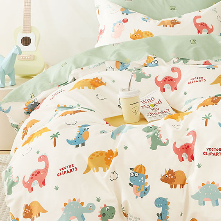
※ 交易是
7-11取貨
資料（包
是否繳費成
用，由本
付客戶支
每筆NT$6
3.完整用
【注意事
付款後7-1
１．透過由
每筆NT$6
交易，需
求債權轉
新竹貨運
２．關於
https://aft
每筆NT$8
３．未成
「AFTE
任。
４．使用「
即時審查
結果請求
５．嚴禁
形，恩沛
動。