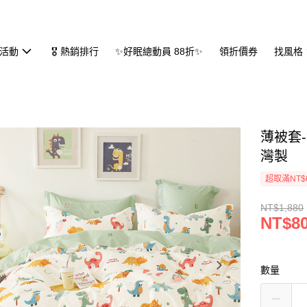
活動
🎖 熱銷排行
✨好眠總動員 88折✨
領折價券
找風格
薄被套-
灣製
超取滿NT$
NT$1,880
NT$8
數量