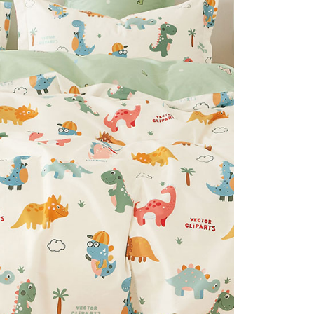
否成功請以「AFTEE先享後付 」之結帳頁面顯示為準，若有關於
付款
含姓名、電話或地址）提供予台灣大哥大進項蒐集、處理及利
功／繳費後需取消欲退款等相關疑問，請聯繫「AFTEE先享後
公司與您本人進行分期帳單所需資料之確認、核對及更正。
援中心」
https://netprotections.freshdesk.com/support/home
0，滿NT$999(含以上)免運費
戶服務條款，請詳閱以下連結：
https://oppay.tw/userRule
項】
1取貨
恩沛科技股份有限公司提供之「AFTEE先享後付」服務完成之
0，滿NT$999(含以上)免運費
依本服務之必要範圍內提供個人資料，並將交易相關給付款項請
讓予恩沛科技股份有限公司。
個人資料處理事宜，請瀏覽以下網址：
ee.tw/terms/#terms3
0，滿NT$999(含以上)免運費
年的使用者請事先徵得法定代理人或監護人之同意方可使用
E先享後付」，若未經同意申辦者引起之損失，本公司不負相關責
AFTEE先享後付」時，將依據個別帳號之用戶狀況，依本公司
核予不同之上限額度；若仍有額度不足之情形，本公司將視審查
用戶進行身份認證。
一人註冊多個帳號或使用他人資訊註冊。若發現惡意使用之情
科技股份有限公司將有權停止該用戶之使用額度並採取法律行