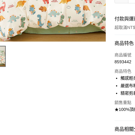
付款與運
超取滿NT$
付款方式
商品特色
信用卡一
商品編號
8593442
信用卡分
商品特色
3 期 
觸感輕
合作金
嚴選布
超商取貨
華南商
精密剪
LINE Pay
上海商
銷售重點
國泰世
Apple Pay
★100%
臺灣中
匯豐（
悠遊付
聯邦商
商品相關分
元大商
Google Pa