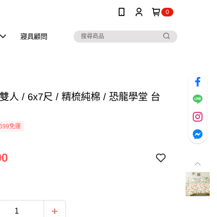
0
寢具顧問
雙人 / 6x7尺 / 精梳純棉 / 恐龍學堂 台
699免運
00