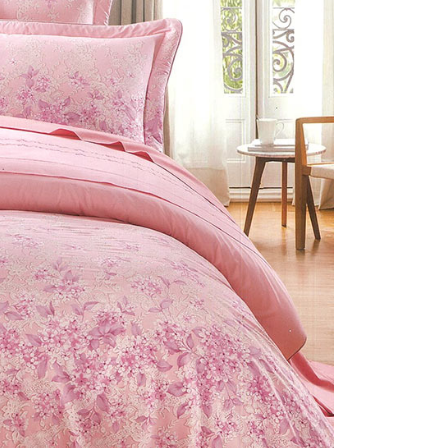
援中心」
https://netprotections.freshdesk.com/support/home
戶服務條款，請詳閱以下連結：
https://oppay.tw/userRule
項】
恩沛科技股份有限公司提供之「AFTEE先享後付」服務完成之
依本服務之必要範圍內提供個人資料，並將交易相關給付款項請
讓予恩沛科技股份有限公司。
個人資料處理事宜，請瀏覽以下網址：
ee.tw/terms/#terms3
年的使用者請事先徵得法定代理人或監護人之同意方可使用
E先享後付」，若未經同意申辦者引起之損失，本公司不負相關責
AFTEE先享後付」時，將依據個別帳號之用戶狀況，依本公司
核予不同之上限額度；若仍有額度不足之情形，本公司將視審查
用戶進行身份認證。
一人註冊多個帳號或使用他人資訊註冊。若發現惡意使用之情
科技股份有限公司將有權停止該用戶之使用額度並採取法律行