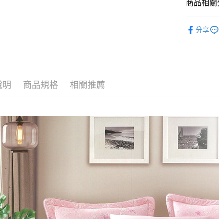
玉山商
商品相關分
台新國
大哥付你
台灣樂
找材質┃
相關說明
分享
【大哥付
床罩被套
AFTEE先
1.本服務
2.付款方
相關說明
找尺寸┃加大
流程，驗
【關於「A
Hami Poin
完成交易
AFTEE
3.實際核
便利好安
相關說明
說明
商品規格
相關推薦
4.訂單成
１．簡單
「Hami
消。如遇
ATM付款
２．便利
信會員帳號後
無法說明
３．安心
元)。
【繳款方
1.分期款
【「AFT
運送方式
醒簡訊。
１．於結帳
2.透過簡
付」結帳
新竹貨運
帳／街口支
２．訂單
３．收到繳
每筆NT$8
【注意事
／ATM／
1.本服務
※ 請注意
用戶於交
絡購買商品
款買賣價
先享後付
2.基於同
※ 交易是
資料（包
是否繳費成
用，由本