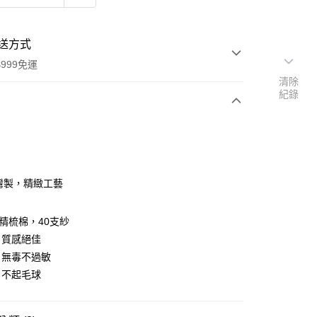
送方式
999免運
清除
紀錄
次付款
期付款
0 利率 每期
NT$2,326
21家銀行
台灣製，精緻工藝
庫商業銀行
第一商業銀行
業銀行
彰化商業銀行
織精梳棉，40支紗
業儲蓄銀行
台北富邦商業銀行
，質感絕佳
華商業銀行
兆豐國際商業銀行
，無毒不過敏
小企業銀行
台中商業銀行
台灣）商業銀行
華泰商業銀行
，不起毛球
y
業銀行
遠東國際商業銀行
業銀行
永豐商業銀行