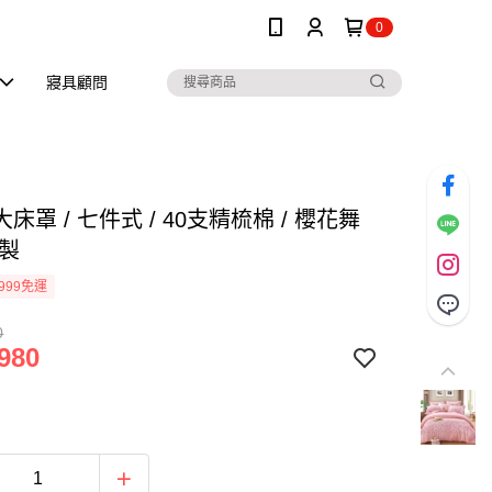
0
寢具顧問
床罩 / 七件式 / 40支精梳棉 / 櫻花舞
灣製
999免運
0
980