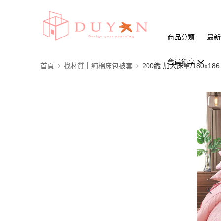
商品分類
最新
會員獨享
首頁
找材質┃純棉床包被套
200織 加大床罩/180x186