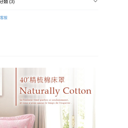
業銀行
星展（台灣）商業銀行
類 (3)
際商業銀行
中國信託商業銀行
分期
天信用卡公司
純棉床包被套
200織 加大床罩/180x186
客服
你分期使用說明】
組
40支200織精梳棉床罩
享後付
由台灣大哥大提供，台灣大哥大用戶可立即使用無須另外申請。
式選擇「大哥付你分期」，訂單成立後會自動跳轉到大哥付的交易
/180x186
床罩被套組
證手機門號後，選擇欲分期的期數、繳款截止日，確認付款後即
FTEE先享後付」】
t
。
先享後付是「在收到商品之後才付款」的支付方式。 讓您購物簡單
准額度、可分期數及費用金額請依後續交易確認頁面所載為準。
心！
立30分鐘內，如未前往確認交易或遇審核未通過，訂單將自動取
：不需註冊會員、不需綁卡、不需儲值。
 Point」為中華電信所提供之點數服務，可於會員專區綁定中華電
「轉專審核」未通過狀況，表示未達大哥付你分期系統評分，恕
：只要手機號碼，簡訊認證，即可結帳。
，即可在購物車使用 Hami Point 折抵消費金額 (1點等於1
評估內容。
：先確認商品／服務後，再付款。
式說明】
項不併入電信帳單，「大哥付你分期」於每月結算日後寄送繳費提
EE先享後付」結帳流程】
方式選擇「AFTEE先享後付」後，將跳轉至「AFTEE先享後
訊連結打開帳單後，可選擇「超商條碼／台灣大直營門市／銀行轉
頁面，進行簡訊認證並確認金額後，即可完成結帳。
付／iPASS MONEY」等通路繳費。
成立數日內，您將收到繳費通知簡訊。
費通知簡訊後14天內，點擊此簡訊中的連結，可透過四大超商
0，滿NT$999(含以上)免運費
項】
網路銀行／等多元方式進行付款，方視為交易完成。
係由「台灣大哥大股份有限公司」（以下簡稱本公司）所提供，讓
：結帳手續完成當下不需立刻繳費，但若您需要取消訂單，請聯
易時，得透過本服務購買商品或服務，並由商店將買賣／分期付
的店家。未經商家同意取消之訂單仍視為有效，需透過AFTEE
金債權讓與本公司後，依約使用本公司帳單繳交帳款。
繳納相關費用。
意付款使用「大哥付你分期」之契約關係目的，商店將以您的個人
否成功請以「AFTEE先享後付 」之結帳頁面顯示為準，若有關於
含姓名、電話或地址）提供予台灣大哥大進項蒐集、處理及利
功／繳費後需取消欲退款等相關疑問，請聯繫「AFTEE先享後
公司與您本人進行分期帳單所需資料之確認、核對及更正。