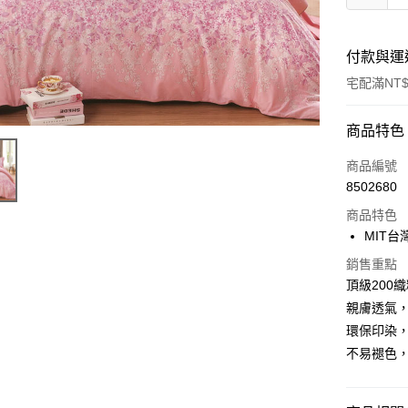
付款與運
宅配滿NT$
付款方式
商品特色
信用卡一
商品編號
8502680
信用卡分
商品特色
3 期 
MIT
合作金
LINE Pay
銷售重點
華南商
頂級200
Apple Pay
上海商
親膚透氣
國泰世
悠遊付
環保印染
臺灣中
匯豐（
不易褪色
Google Pa
聯邦商
元大商
全盈+PAY