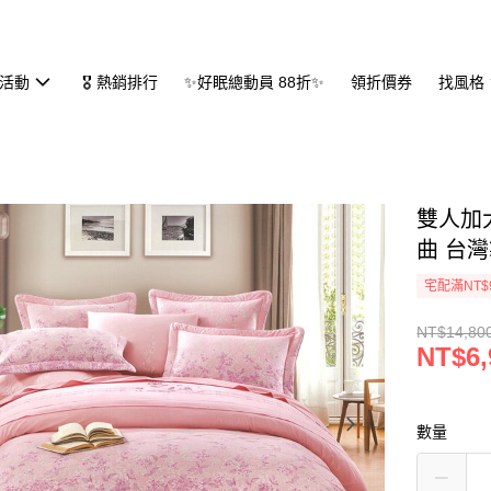
活動
🎖 熱銷排行
✨好眠總動員 88折✨
領折價券
找風格
雙人加大
曲 台
宅配滿NT$
NT$14,80
NT$6,
數量