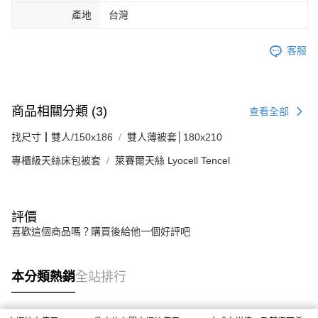
產地
台灣
客服
商品相關分類 (3)
查看全部
找尺寸┃雙人/150x186
雙人薄被套│180x210
專櫃級天絲床包被套
萊賽爾天絲 Lyocell Tencel
評價
喜歡這個商品嗎？購買後給他一個好評吧
本分類熱銷
全站排行