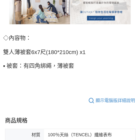
◇內容物：
雙人薄被套
6x7尺(180*210cm) x1
▪ 被套：有四角綁繩，薄被套
顯示電腦版詳細說明
商品規格
材質
100％天絲（TENCEL）纖維表布