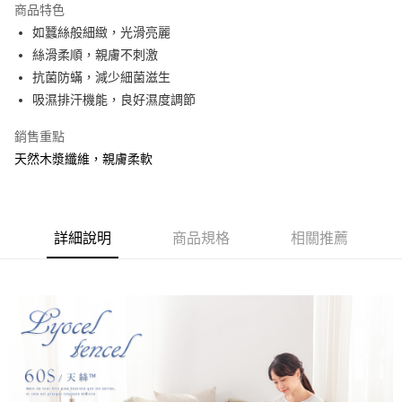
商品特色
合作金庫商業銀行
第一商業銀行
超商取貨付款
如蠶絲般細緻，光滑亮麗
華南商業銀行
彰化商業銀行
絲滑柔順，親膚不刺激
LINE Pay
上海商業儲蓄銀行
台北富邦商業銀行
國泰世華商業銀行
兆豐國際商業銀行
抗菌防蟎，減少細菌滋生
Apple Pay
臺灣中小企業銀行
台中商業銀行
吸濕排汗機能，良好濕度調節
匯豐（台灣）商業銀行
華泰商業銀行
悠遊付
聯邦商業銀行
遠東國際商業銀行
銷售重點
元大商業銀行
永豐商業銀行
Google Pay
天然木漿纖維，親膚柔軟
玉山商業銀行
星展（台灣）商業銀行
台新國際商業銀行
中國信託商業銀行
全盈+PAY
台灣樂天信用卡公司
大哥付你分期
詳細說明
商品規格
相關推薦
相關說明
【大哥付你分期使用說明】
AFTEE先享後付
1.本服務由台灣大哥大提供，台灣大哥大用戶可立即使用無須另外申請。
2.付款方式選擇「大哥付你分期」，訂單成立後會自動跳轉到大哥付的交易
相關說明
流程，驗證手機門號後，選擇欲分期的期數、繳款截止日，確認付款後即完
【關於「AFTEE先享後付」】
成交易。
Hami Point
AFTEE先享後付是「在收到商品之後才付款」的支付方式。 讓您購物簡單
3.實際核准額度、可分期數及費用金額請依後續交易確認頁面所載為準。
便利好安心！
相關說明
4.訂單成立30分鐘內，如未前往確認交易或遇審核未通過，訂單將自動取
１．簡單：不需註冊會員、不需綁卡、不需儲值。
「Hami Point」為中華電信所提供之點數服務，可於會員專區綁定中華電信
消。如遇「轉專審核」未通過狀況，表示未達大哥付你分期系統評分，恕無
２．便利：只要手機號碼，簡訊認證，即可結帳。
ATM付款
會員帳號後，即可在購物車使用 Hami Point 折抵消費金額 (1點等於1元)。
法說明評估內容。