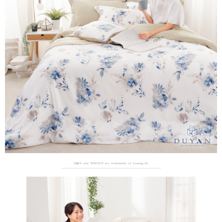
３．安心：先確認商品／服務後，再付款。
【繳款方式說明】
1.分期款項不併入電信帳單，「大哥付你分期」於每月結算日後寄送繳費提
運送方式
【「AFTEE先享後付」結帳流程】
醒簡訊。
１．於結帳方式選擇「AFTEE先享後付」後，將跳轉至「AFTEE先享後付」
2.透過簡訊連結打開帳單後，可選擇「超商條碼／台灣大直營門市／銀行轉
全家取貨付款
結帳頁面，進行簡訊認證並確認金額後，即可完成結帳。
帳／街口支付／iPASS MONEY」等通路繳費。
２．訂單成立數日內，您將收到繳費通知簡訊。
每筆NT$60，滿NT$699(含以上)免運費
３．收到繳費通知簡訊後14天內，點擊此簡訊中的連結，可透過四大超商／
【注意事項】
ATM／網路銀行／等多元方式進行付款，方視為交易完成。
付款後全家取貨
1.本服務係由「台灣大哥大股份有限公司」（以下簡稱本公司）所提供，讓
※ 請注意：結帳手續完成當下不需立刻繳費，但若您需要取消訂單，請聯絡
用戶於交易時，得透過本服務購買商品或服務，並由商店將買賣／分期付款
每筆NT$60，滿NT$699(含以上)免運費
購買商品的店家。未經商家同意取消之訂單仍視為有效，需透過AFTEE先享
買賣價金債權讓與本公司後，依約使用本公司帳單繳交帳款。
後付繳納相關費用。
2.基於同意付款使用「大哥付你分期」之契約關係目的，商店將以您的個人
7-11取貨付款
※ 交易是否成功請以「AFTEE先享後付 」之結帳頁面顯示為準，若有關於
資料（包含姓名、電話或地址）提供予台灣大哥大進項蒐集、處理及利用，
是否繳費成功／繳費後需取消欲退款等相關疑問，請聯繫「AFTEE先享後付
每筆NT$60，滿NT$999(含以上)免運費
由本公司與您本人進行分期帳單所需資料之確認、核對及更正。
客戶支援中心」
https://netprotections.freshdesk.com/support/home
3.完整用戶服務條款，請詳閱以下連結：
https://oppay.tw/userRule
付款後7-11取貨
【注意事項】
每筆NT$60，滿NT$999(含以上)免運費
１．透過由恩沛科技股份有限公司提供之「AFTEE先享後付」服務完成之交
易，需依本服務之必要範圍內提供個人資料，並將交易相關給付款項請求債
新竹貨運
權轉讓予恩沛科技股份有限公司。
２．關於個人資料處理事宜，請瀏覽以下網址：
每筆NT$80，滿NT$999(含以上)免運費
https://aftee.tw/terms/#terms3
３．未成年的使用者請事先徵得法定代理人或監護人之同意方可使用
「AFTEE先享後付」，若未經同意申辦者引起之損失，本公司不負相關責
任。
４．使用「AFTEE先享後付」時，將依據個別帳號之用戶狀況，依本公司即