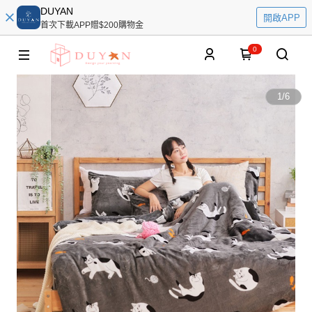
DUYAN
開啟APP
首次下載APP贈$200購物金
0
1
/
6