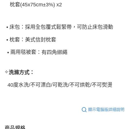
枕套
(45x75cm±3%) x2
•
床包：採用全包覆式鬆緊帶，可防止床包滑動
•
枕套：美式信封枕套
兩用毯被套
：有四角綁繩
•
✧
洗滌方式：
40
度水洗
/
不可漂白
/
可乾洗
/
不可烘乾
/
不可熨燙
顯示電腦版詳細說明
商品規格