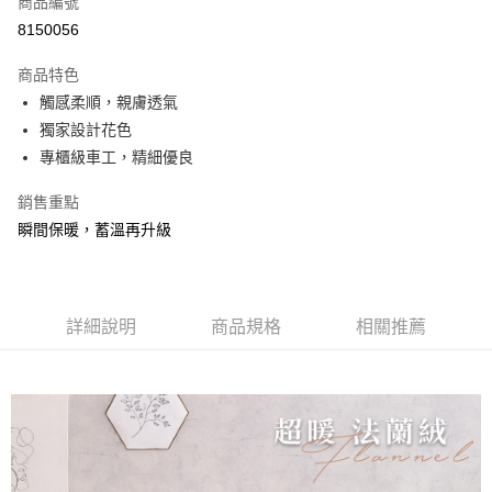
商品編號
信用卡分期付款
8150056
3 期 0 利率 每期
NT$560
21家銀行
商品特色
合作金庫商業銀行
第一商業銀行
超商取貨付款
觸感柔順，親膚透氣
華南商業銀行
彰化商業銀行
獨家設計花色
LINE Pay
上海商業儲蓄銀行
台北富邦商業銀行
國泰世華商業銀行
兆豐國際商業銀行
專櫃級車工，精細優良
Apple Pay
臺灣中小企業銀行
台中商業銀行
銷售重點
匯豐（台灣）商業銀行
華泰商業銀行
悠遊付
聯邦商業銀行
遠東國際商業銀行
瞬間保暖，蓄溫再升級
元大商業銀行
永豐商業銀行
Google Pay
玉山商業銀行
星展（台灣）商業銀行
台新國際商業銀行
中國信託商業銀行
全盈+PAY
台灣樂天信用卡公司
詳細說明
商品規格
相關推薦
大哥付你分期
相關說明
【大哥付你分期使用說明】
AFTEE先享後付
1.本服務由台灣大哥大提供，台灣大哥大用戶可立即使用無須另外申請。
2.付款方式選擇「大哥付你分期」，訂單成立後會自動跳轉到大哥付的交易
相關說明
流程，驗證手機門號後，選擇欲分期的期數、繳款截止日，確認付款後即完
【關於「AFTEE先享後付」】
成交易。
Hami Point
AFTEE先享後付是「在收到商品之後才付款」的支付方式。 讓您購物簡單
3.實際核准額度、可分期數及費用金額請依後續交易確認頁面所載為準。