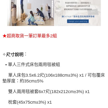
★超商取貨一筆訂單最多2組
：
✧
尺寸說明
• 單人三件式床包兩用毯被組
單人床包
3.5x6.2
尺
(106x188cm±3%) x1 /
可包覆床
墊厚度：約
35cm±5%
雙人兩用毯被套
6x7
尺
(182x212cm±3%) x1
枕套
(45x75cm±3%) x1