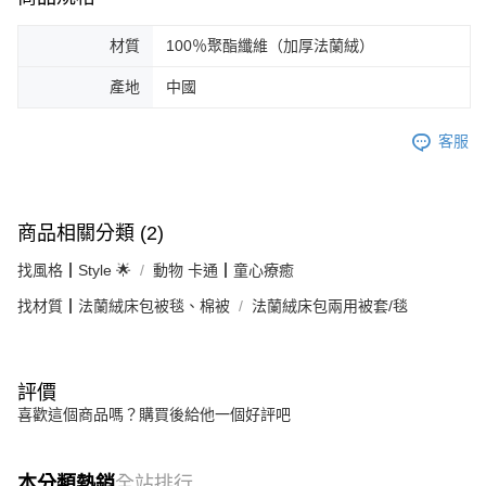
材質
100％聚酯纖維（加厚法蘭絨）
產地
中國
客服
商品相關分類 (2)
找風格┃Style 🌟
動物 卡通┃童心療癒
找材質┃法蘭絨床包被毯、棉被
法蘭絨床包兩用被套/毯
評價
喜歡這個商品嗎？購買後給他一個好評吧
本分類熱銷
全站排行