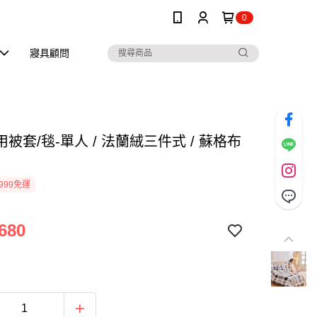
0
寢具顧問
被套/毯-單人 / 法蘭絨三件式 / 蘇格布
999免運
680