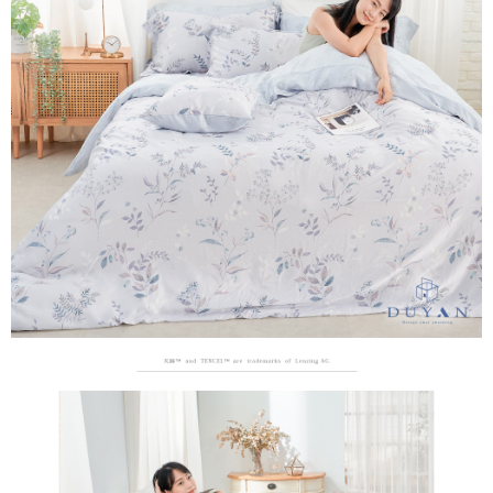
３．安心：先確認商品／服務後，再付款。
【繳款方式說明】
1.分期款項不併入電信帳單，「大哥付你分期」於每月結算日後寄送繳費提
運送方式
【「AFTEE先享後付」結帳流程】
醒簡訊。
１．於結帳方式選擇「AFTEE先享後付」後，將跳轉至「AFTEE先享後付」
2.透過簡訊連結打開帳單後，可選擇「超商條碼／台灣大直營門市／銀行轉
全家取貨付款
結帳頁面，進行簡訊認證並確認金額後，即可完成結帳。
帳／街口支付／iPASS MONEY」等通路繳費。
２．訂單成立數日內，您將收到繳費通知簡訊。
每筆NT$60，滿NT$699(含以上)免運費
３．收到繳費通知簡訊後14天內，點擊此簡訊中的連結，可透過四大超商／
【注意事項】
ATM／網路銀行／等多元方式進行付款，方視為交易完成。
付款後全家取貨
1.本服務係由「台灣大哥大股份有限公司」（以下簡稱本公司）所提供，讓
※ 請注意：結帳手續完成當下不需立刻繳費，但若您需要取消訂單，請聯絡
用戶於交易時，得透過本服務購買商品或服務，並由商店將買賣／分期付款
每筆NT$60，滿NT$699(含以上)免運費
購買商品的店家。未經商家同意取消之訂單仍視為有效，需透過AFTEE先享
買賣價金債權讓與本公司後，依約使用本公司帳單繳交帳款。
後付繳納相關費用。
2.基於同意付款使用「大哥付你分期」之契約關係目的，商店將以您的個人
7-11取貨付款
※ 交易是否成功請以「AFTEE先享後付 」之結帳頁面顯示為準，若有關於
資料（包含姓名、電話或地址）提供予台灣大哥大進項蒐集、處理及利用，
是否繳費成功／繳費後需取消欲退款等相關疑問，請聯繫「AFTEE先享後付
每筆NT$60，滿NT$999(含以上)免運費
由本公司與您本人進行分期帳單所需資料之確認、核對及更正。
客戶支援中心」
https://netprotections.freshdesk.com/support/home
3.完整用戶服務條款，請詳閱以下連結：
https://oppay.tw/userRule
付款後7-11取貨
【注意事項】
每筆NT$60，滿NT$999(含以上)免運費
１．透過由恩沛科技股份有限公司提供之「AFTEE先享後付」服務完成之交
易，需依本服務之必要範圍內提供個人資料，並將交易相關給付款項請求債
新竹貨運
權轉讓予恩沛科技股份有限公司。
２．關於個人資料處理事宜，請瀏覽以下網址：
每筆NT$80，滿NT$999(含以上)免運費
https://aftee.tw/terms/#terms3
３．未成年的使用者請事先徵得法定代理人或監護人之同意方可使用
「AFTEE先享後付」，若未經同意申辦者引起之損失，本公司不負相關責
任。
４．使用「AFTEE先享後付」時，將依據個別帳號之用戶狀況，依本公司即