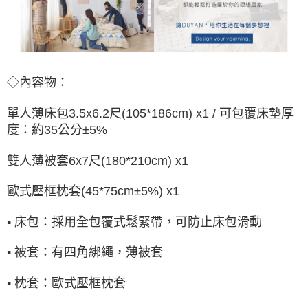
◇內容物：
單人薄床包
3.5x6.2尺(105*186cm) x1 / 可包覆床墊厚
度：約35公分±5%
雙人薄被套
6x7尺(180*210cm) x1
歐式壓框枕套(45*75cm±5%) x1
▪ 床包：採用全包覆式鬆緊帶，可防止床包滑動
▪ 被套：有四角綁繩，薄被套
▪ 枕套：
歐式壓框
枕套