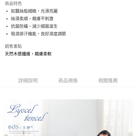
商品特色
合作金庫商業銀行
第一商業銀行
超商取貨付款
如蠶絲般細緻，光滑亮麗
華南商業銀行
彰化商業銀行
絲滑柔順，親膚不刺激
LINE Pay
上海商業儲蓄銀行
台北富邦商業銀行
國泰世華商業銀行
兆豐國際商業銀行
抗菌防蟎，減少細菌滋生
Apple Pay
臺灣中小企業銀行
台中商業銀行
吸濕排汗機能，良好濕度調節
匯豐（台灣）商業銀行
華泰商業銀行
悠遊付
聯邦商業銀行
遠東國際商業銀行
銷售重點
元大商業銀行
永豐商業銀行
Google Pay
天然木漿纖維，親膚柔軟
玉山商業銀行
星展（台灣）商業銀行
台新國際商業銀行
中國信託商業銀行
全盈+PAY
台灣樂天信用卡公司
大哥付你分期
詳細說明
商品規格
相關推薦
相關說明
【大哥付你分期使用說明】
AFTEE先享後付
1.本服務由台灣大哥大提供，台灣大哥大用戶可立即使用無須另外申請。
2.付款方式選擇「大哥付你分期」，訂單成立後會自動跳轉到大哥付的交易
相關說明
流程，驗證手機門號後，選擇欲分期的期數、繳款截止日，確認付款後即完
【關於「AFTEE先享後付」】
成交易。
Hami Point
AFTEE先享後付是「在收到商品之後才付款」的支付方式。 讓您購物簡單
3.實際核准額度、可分期數及費用金額請依後續交易確認頁面所載為準。
便利好安心！
相關說明
4.訂單成立30分鐘內，如未前往確認交易或遇審核未通過，訂單將自動取
１．簡單：不需註冊會員、不需綁卡、不需儲值。
「Hami Point」為中華電信所提供之點數服務，可於會員專區綁定中華電信
消。如遇「轉專審核」未通過狀況，表示未達大哥付你分期系統評分，恕無
２．便利：只要手機號碼，簡訊認證，即可結帳。
ATM付款
會員帳號後，即可在購物車使用 Hami Point 折抵消費金額 (1點等於1元)。
法說明評估內容。