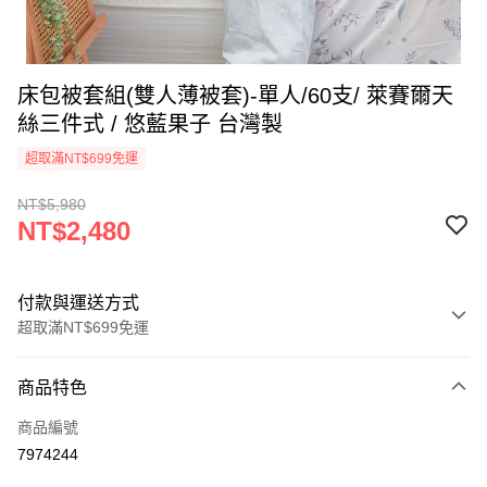
床包被套組(雙人薄被套)-單人/60支/ 萊賽爾天
絲三件式 / 悠藍果子 台灣製
超取滿NT$699免運
NT$5,980
NT$2,480
付款與運送方式
超取滿NT$699免運
付款方式
商品特色
信用卡一次付款
商品編號
信用卡分期付款
7974244
3 期 0 利率 每期
NT$826
21家銀行