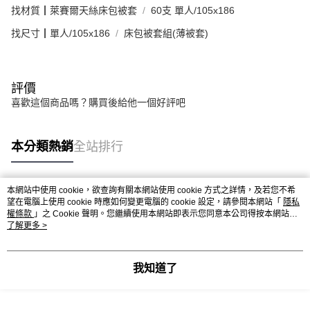
找材質┃萊賽爾天絲床包被套
60支 單人/105x186
找尺寸┃單人/105x186
床包被套組(薄被套)
評價
喜歡這個商品嗎？購買後給他一個好評吧
本分類熱銷
全站排行
本網站中使用 cookie，欲查詢有關本網站使用 cookie 方式之詳情，及若您不希
熱門標籤
望在電腦上使用 cookie 時應如何變更電腦的 cookie 設定，請參閱本網站「
隱私
權條款
」之 Cookie 聲明。您繼續使用本網站即表示您同意本公司得按本網站使
用條款之 Cookie 聲明使用 cookie。
了解更多 >
我知道了