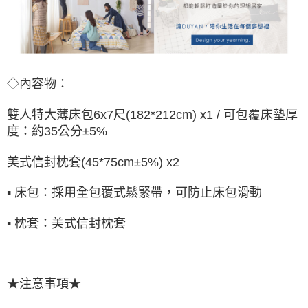
◇內容物：
雙人特大薄床包
6x7尺(182*212cm) x1
/ 可包覆床墊厚
度：約35公分±5%
美式信封枕套
(45*75cm±5%) x2
▪ 床包：採用全包覆式鬆緊帶，可防止床包滑動
▪ 枕套：
美式信封枕套
★注意事項★