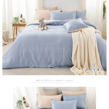
３．安心：先確認商品／服務後，再付款。
【繳款方式說明】
1.分期款項不併入電信帳單，「大哥付你分期」於每月結算日後寄送繳費提
運送方式
【「AFTEE先享後付」結帳流程】
醒簡訊。
１．於結帳方式選擇「AFTEE先享後付」後，將跳轉至「AFTEE先享後付」
2.透過簡訊連結打開帳單後，可選擇「超商條碼／台灣大直營門市／銀行轉
全家取貨付款
結帳頁面，進行簡訊認證並確認金額後，即可完成結帳。
帳／街口支付／iPASS MONEY」等通路繳費。
２．訂單成立數日內，您將收到繳費通知簡訊。
每筆NT$60，滿NT$699(含以上)免運費
３．收到繳費通知簡訊後14天內，點擊此簡訊中的連結，可透過四大超商／
【注意事項】
ATM／網路銀行／等多元方式進行付款，方視為交易完成。
付款後全家取貨
1.本服務係由「台灣大哥大股份有限公司」（以下簡稱本公司）所提供，讓
※ 請注意：結帳手續完成當下不需立刻繳費，但若您需要取消訂單，請聯絡
用戶於交易時，得透過本服務購買商品或服務，並由商店將買賣／分期付款
每筆NT$60，滿NT$699(含以上)免運費
購買商品的店家。未經商家同意取消之訂單仍視為有效，需透過AFTEE先享
買賣價金債權讓與本公司後，依約使用本公司帳單繳交帳款。
後付繳納相關費用。
2.基於同意付款使用「大哥付你分期」之契約關係目的，商店將以您的個人
7-11取貨付款
※ 交易是否成功請以「AFTEE先享後付 」之結帳頁面顯示為準，若有關於
資料（包含姓名、電話或地址）提供予台灣大哥大進項蒐集、處理及利用，
是否繳費成功／繳費後需取消欲退款等相關疑問，請聯繫「AFTEE先享後付
每筆NT$60，滿NT$999(含以上)免運費
由本公司與您本人進行分期帳單所需資料之確認、核對及更正。
客戶支援中心」
https://netprotections.freshdesk.com/support/home
3.完整用戶服務條款，請詳閱以下連結：
https://oppay.tw/userRule
付款後7-11取貨
【注意事項】
每筆NT$60，滿NT$999(含以上)免運費
１．透過由恩沛科技股份有限公司提供之「AFTEE先享後付」服務完成之交
易，需依本服務之必要範圍內提供個人資料，並將交易相關給付款項請求債
新竹貨運
權轉讓予恩沛科技股份有限公司。
２．關於個人資料處理事宜，請瀏覽以下網址：
每筆NT$80，滿NT$999(含以上)免運費
https://aftee.tw/terms/#terms3
３．未成年的使用者請事先徵得法定代理人或監護人之同意方可使用
「AFTEE先享後付」，若未經同意申辦者引起之損失，本公司不負相關責
任。
４．使用「AFTEE先享後付」時，將依據個別帳號之用戶狀況，依本公司即