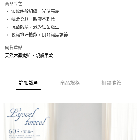
商品特色
合作金庫商業銀行
第一商業銀行
超商取貨付款
如蠶絲般細緻，光滑亮麗
華南商業銀行
彰化商業銀行
絲滑柔順，親膚不刺激
LINE Pay
上海商業儲蓄銀行
台北富邦商業銀行
國泰世華商業銀行
兆豐國際商業銀行
抗菌防蟎，減少細菌滋生
Apple Pay
臺灣中小企業銀行
台中商業銀行
吸濕排汗機能，良好濕度調節
匯豐（台灣）商業銀行
華泰商業銀行
悠遊付
聯邦商業銀行
遠東國際商業銀行
銷售重點
元大商業銀行
永豐商業銀行
Google Pay
天然木漿纖維，親膚柔軟
玉山商業銀行
星展（台灣）商業銀行
台新國際商業銀行
中國信託商業銀行
全盈+PAY
台灣樂天信用卡公司
大哥付你分期
詳細說明
商品規格
相關推薦
相關說明
【大哥付你分期使用說明】
AFTEE先享後付
1.本服務由台灣大哥大提供，台灣大哥大用戶可立即使用無須另外申請。
2.付款方式選擇「大哥付你分期」，訂單成立後會自動跳轉到大哥付的交易
相關說明
流程，驗證手機門號後，選擇欲分期的期數、繳款截止日，確認付款後即完
【關於「AFTEE先享後付」】
成交易。
Hami Point
AFTEE先享後付是「在收到商品之後才付款」的支付方式。 讓您購物簡單
3.實際核准額度、可分期數及費用金額請依後續交易確認頁面所載為準。
便利好安心！
相關說明
4.訂單成立30分鐘內，如未前往確認交易或遇審核未通過，訂單將自動取
１．簡單：不需註冊會員、不需綁卡、不需儲值。
「Hami Point」為中華電信所提供之點數服務，可於會員專區綁定中華電信
消。如遇「轉專審核」未通過狀況，表示未達大哥付你分期系統評分，恕無
２．便利：只要手機號碼，簡訊認證，即可結帳。
ATM付款
會員帳號後，即可在購物車使用 Hami Point 折抵消費金額 (1點等於1元)。
法說明評估內容。