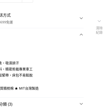
送方式
699免運
清除
紀錄
次付款
期付款
0 利率 每期
NT$360
21家銀行
柔，吸濕排汗
庫商業銀行
第一商業銀行
料，精密剪裁專業車工
付款
業銀行
彰化商業銀行
鬆緊帶，床包不易鬆脫
業儲蓄銀行
台北富邦商業銀行
華商業銀行
兆豐國際商業銀行
優質精梳棉 ★ MIT台灣製造
小企業銀行
台中商業銀行
台灣）商業銀行
華泰商業銀行
業銀行
遠東國際商業銀行
類 (3)
業銀行
永豐商業銀行
y