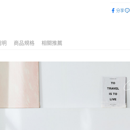
玉山商
找材質┃
台新國
全盈+PAY
分享
台灣樂
找尺寸┃雙人
大哥付你
相關說明
床包枕套
【大哥付
AFTEE先
1.本服務
2.付款方
相關說明
說明
商品規格
相關推薦
流程，驗
【關於「A
Hami Poin
完成交易
AFTEE
3.實際核
便利好安
相關說明
4.訂單成
１．簡單
「Hami
消。如遇
ATM付款
２．便利
信會員帳號後
無法說明
３．安心
元)。
【繳款方
1.分期款
【「AFT
運送方式
醒簡訊。
１．於結帳
2.透過簡
付」結帳
全家取貨
帳／街口支
２．訂單
３．收到繳
每筆NT$6
【注意事
／ATM／
1.本服務
※ 請注意
付款後全
用戶於交
絡購買商品
每筆NT$6
款買賣價
先享後付
2.基於同