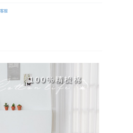
業銀行
星展（台灣）商業銀行
純棉床包被套
200織 雙人/150x186
際商業銀行
中國信託商業銀行
客服
天信用卡公司
/150x186
床包枕套組
分期
組
精梳棉 Premium Cotton
你分期使用說明】
享後付
由台灣大哥大提供，台灣大哥大用戶可立即使用無須另外申請。
式選擇「大哥付你分期」，訂單成立後會自動跳轉到大哥付的交易
證手機門號後，選擇欲分期的期數、繳款截止日，確認付款後即
FTEE先享後付」】
t
。
先享後付是「在收到商品之後才付款」的支付方式。 讓您購物簡單
准額度、可分期數及費用金額請依後續交易確認頁面所載為準。
心！
立30分鐘內，如未前往確認交易或遇審核未通過，訂單將自動取
：不需註冊會員、不需綁卡、不需儲值。
 Point」為中華電信所提供之點數服務，可於會員專區綁定中華電
「轉專審核」未通過狀況，表示未達大哥付你分期系統評分，恕
：只要手機號碼，簡訊認證，即可結帳。
，即可在購物車使用 Hami Point 折抵消費金額 (1點等於1
評估內容。
：先確認商品／服務後，再付款。
式說明】
項不併入電信帳單，「大哥付你分期」於每月結算日後寄送繳費提
EE先享後付」結帳流程】
方式選擇「AFTEE先享後付」後，將跳轉至「AFTEE先享後
訊連結打開帳單後，可選擇「超商條碼／台灣大直營門市／銀行轉
頁面，進行簡訊認證並確認金額後，即可完成結帳。
付款
付／iPASS MONEY」等通路繳費。
成立數日內，您將收到繳費通知簡訊。
費通知簡訊後14天內，點擊此簡訊中的連結，可透過四大超商
0，滿NT$699(含以上)免運費
項】
網路銀行／等多元方式進行付款，方視為交易完成。
係由「台灣大哥大股份有限公司」（以下簡稱本公司）所提供，讓
：結帳手續完成當下不需立刻繳費，但若您需要取消訂單，請聯
家取貨
易時，得透過本服務購買商品或服務，並由商店將買賣／分期付
的店家。未經商家同意取消之訂單仍視為有效，需透過AFTEE
0，滿NT$699(含以上)免運費
金債權讓與本公司後，依約使用本公司帳單繳交帳款。
繳納相關費用。
意付款使用「大哥付你分期」之契約關係目的，商店將以您的個人