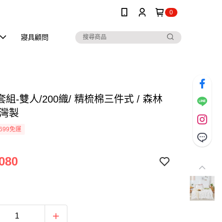
0
寢具顧問
組-雙人/200織/ 精梳棉三件式 / 森林
台灣製
699免運
080