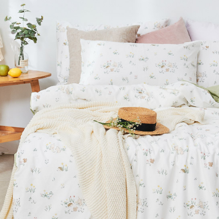
※ 交易是
7-11取貨
資料（包
是否繳費成
用，由本
付客戶支
每筆NT$6
3.完整用
【注意事
付款後7-1
１．透過由
每筆NT$6
交易，需
求債權轉
新竹貨運
２．關於
https://aft
每筆NT$8
３．未成
「AFTE
任。
４．使用「
即時審查
結果請求
５．嚴禁
形，恩沛
動。