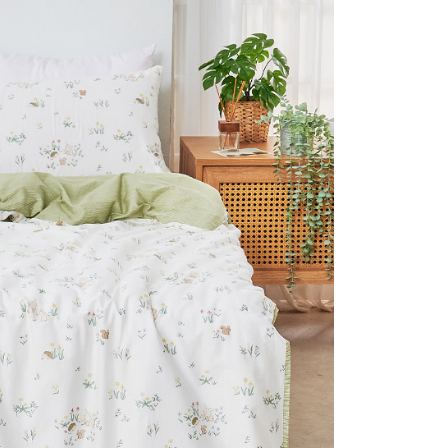
否成功請以「AFTEE先享後付 」之結帳頁面顯示為準，若有關於
付款
含姓名、電話或地址）提供予台灣大哥大進項蒐集、處理及利
功／繳費後需取消欲退款等相關疑問，請聯繫「AFTEE先享後
公司與您本人進行分期帳單所需資料之確認、核對及更正。
援中心」
https://netprotections.freshdesk.com/support/home
0，滿NT$999(含以上)免運費
戶服務條款，請詳閱以下連結：
https://oppay.tw/userRule
項】
1取貨
恩沛科技股份有限公司提供之「AFTEE先享後付」服務完成之
0，滿NT$999(含以上)免運費
依本服務之必要範圍內提供個人資料，並將交易相關給付款項請
讓予恩沛科技股份有限公司。
個人資料處理事宜，請瀏覽以下網址：
ee.tw/terms/#terms3
0，滿NT$999(含以上)免運費
年的使用者請事先徵得法定代理人或監護人之同意方可使用
E先享後付」，若未經同意申辦者引起之損失，本公司不負相關責
AFTEE先享後付」時，將依據個別帳號之用戶狀況，依本公司
核予不同之上限額度；若仍有額度不足之情形，本公司將視審查
用戶進行身份認證。
一人註冊多個帳號或使用他人資訊註冊。若發現惡意使用之情
科技股份有限公司將有權停止該用戶之使用額度並採取法律行