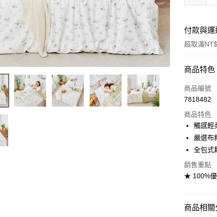
付款與運
超取滿NT$
付款方式
商品特色
信用卡一
商品編號
7818482
信用卡分
商品特色
3 期 
觸感輕
合作金
嚴選布
超商取貨
華南商
全包式
LINE Pay
上海商
銷售重點
國泰世
Apple Pay
★ 100%
臺灣中
匯豐（
悠遊付
聯邦商
商品相關分
元大商
Google Pa