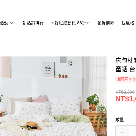
活動
🎖 熱銷排行
✨好眠總動員 88折✨
領折價券
找風格
床包枕套
童話 
超取滿NT$
NT$2,380
NT$1,
數量