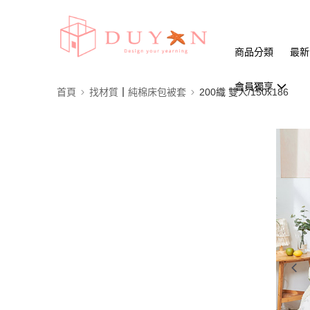
商品分類
最新
會員獨享
首頁
找材質┃純棉床包被套
200織 雙人/150x186