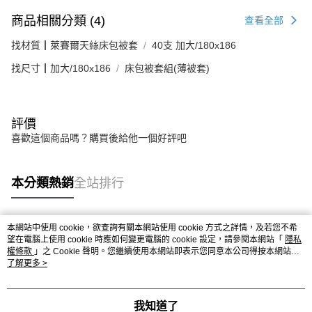
商品相關分類 (4)
查看全部
找材質┃萊賽爾天絲床包被套
40支 加大/180x186
找尺寸┃加大/180x186
床包被套組(薄被套)
評價
喜歡這個商品嗎？購買後給他一個好評吧
本分類熱銷
全站排行
本網站中使用 cookie，欲查詢有關本網站使用 cookie 方式之詳情，及若您不希
熱門標籤
望在電腦上使用 cookie 時應如何變更電腦的 cookie 設定，請參閱本網站「
隱私
權條款
」之 Cookie 聲明。您繼續使用本網站即表示您同意本公司得按本網站使
用條款之 Cookie 聲明使用 cookie。
了解更多 >
我知道了