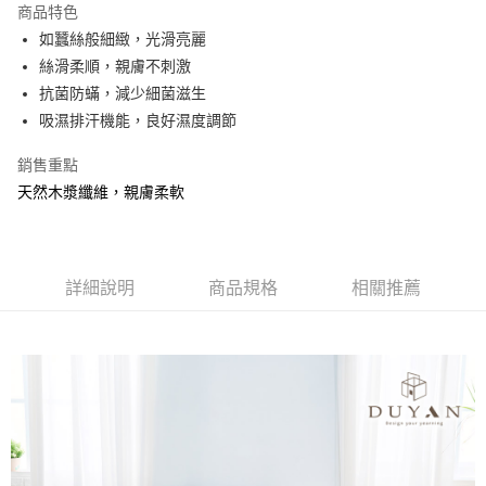
商品特色
合作金庫商業銀行
第一商業銀行
超商取貨付款
如蠶絲般細緻，光滑亮麗
華南商業銀行
彰化商業銀行
絲滑柔順，親膚不刺激
LINE Pay
上海商業儲蓄銀行
台北富邦商業銀行
國泰世華商業銀行
兆豐國際商業銀行
抗菌防蟎，減少細菌滋生
Apple Pay
臺灣中小企業銀行
台中商業銀行
吸濕排汗機能，良好濕度調節
匯豐（台灣）商業銀行
華泰商業銀行
悠遊付
聯邦商業銀行
遠東國際商業銀行
銷售重點
元大商業銀行
永豐商業銀行
Google Pay
天然木漿纖維，親膚柔軟
玉山商業銀行
星展（台灣）商業銀行
台新國際商業銀行
中國信託商業銀行
全盈+PAY
台灣樂天信用卡公司
大哥付你分期
詳細說明
商品規格
相關推薦
相關說明
【大哥付你分期使用說明】
AFTEE先享後付
1.本服務由台灣大哥大提供，台灣大哥大用戶可立即使用無須另外申請。
2.付款方式選擇「大哥付你分期」，訂單成立後會自動跳轉到大哥付的交易
相關說明
流程，驗證手機門號後，選擇欲分期的期數、繳款截止日，確認付款後即完
【關於「AFTEE先享後付」】
成交易。
Hami Point
AFTEE先享後付是「在收到商品之後才付款」的支付方式。 讓您購物簡單
3.實際核准額度、可分期數及費用金額請依後續交易確認頁面所載為準。
便利好安心！
相關說明
4.訂單成立30分鐘內，如未前往確認交易或遇審核未通過，訂單將自動取
１．簡單：不需註冊會員、不需綁卡、不需儲值。
「Hami Point」為中華電信所提供之點數服務，可於會員專區綁定中華電信
消。如遇「轉專審核」未通過狀況，表示未達大哥付你分期系統評分，恕無
２．便利：只要手機號碼，簡訊認證，即可結帳。
ATM付款
會員帳號後，即可在購物車使用 Hami Point 折抵消費金額 (1點等於1元)。
法說明評估內容。