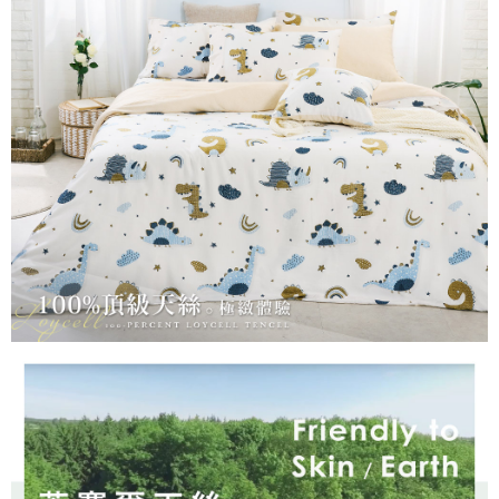
３．安心：先確認商品／服務後，再付款。
【繳款方式說明】
1.分期款項不併入電信帳單，「大哥付你分期」於每月結算日後寄送繳費提
運送方式
【「AFTEE先享後付」結帳流程】
醒簡訊。
１．於結帳方式選擇「AFTEE先享後付」後，將跳轉至「AFTEE先享後付」
2.透過簡訊連結打開帳單後，可選擇「超商條碼／台灣大直營門市／銀行轉
全家取貨付款
結帳頁面，進行簡訊認證並確認金額後，即可完成結帳。
帳／街口支付／iPASS MONEY」等通路繳費。
２．訂單成立數日內，您將收到繳費通知簡訊。
每筆NT$60，滿NT$999(含以上)免運費
３．收到繳費通知簡訊後14天內，點擊此簡訊中的連結，可透過四大超商／
【注意事項】
ATM／網路銀行／等多元方式進行付款，方視為交易完成。
付款後全家取貨
1.本服務係由「台灣大哥大股份有限公司」（以下簡稱本公司）所提供，讓
※ 請注意：結帳手續完成當下不需立刻繳費，但若您需要取消訂單，請聯絡
用戶於交易時，得透過本服務購買商品或服務，並由商店將買賣／分期付款
每筆NT$60，滿NT$999(含以上)免運費
購買商品的店家。未經商家同意取消之訂單仍視為有效，需透過AFTEE先享
買賣價金債權讓與本公司後，依約使用本公司帳單繳交帳款。
後付繳納相關費用。
2.基於同意付款使用「大哥付你分期」之契約關係目的，商店將以您的個人
7-11取貨付款
※ 交易是否成功請以「AFTEE先享後付 」之結帳頁面顯示為準，若有關於
資料（包含姓名、電話或地址）提供予台灣大哥大進項蒐集、處理及利用，
是否繳費成功／繳費後需取消欲退款等相關疑問，請聯繫「AFTEE先享後付
每筆NT$60，滿NT$999(含以上)免運費
由本公司與您本人進行分期帳單所需資料之確認、核對及更正。
客戶支援中心」
https://netprotections.freshdesk.com/support/home
3.完整用戶服務條款，請詳閱以下連結：
https://oppay.tw/userRule
付款後7-11取貨
【注意事項】
每筆NT$60，滿NT$999(含以上)免運費
１．透過由恩沛科技股份有限公司提供之「AFTEE先享後付」服務完成之交
易，需依本服務之必要範圍內提供個人資料，並將交易相關給付款項請求債
新竹貨運
權轉讓予恩沛科技股份有限公司。
２．關於個人資料處理事宜，請瀏覽以下網址：
每筆NT$80，滿NT$999(含以上)免運費
https://aftee.tw/terms/#terms3
３．未成年的使用者請事先徵得法定代理人或監護人之同意方可使用
「AFTEE先享後付」，若未經同意申辦者引起之損失，本公司不負相關責
任。
４．使用「AFTEE先享後付」時，將依據個別帳號之用戶狀況，依本公司即