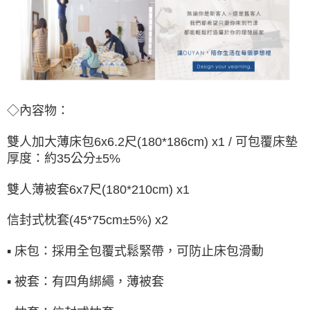
◇內容物：
雙人加大薄床包
6x6.2尺(180*186cm) x1
/ 可包覆床墊
厚度：約35公分±5%
雙人薄被套
6x7尺(180*210cm) x1
信封式枕套(45*75cm±5%) x2
▪ 床包：採用全包覆式鬆緊帶，可防止床包滑動
▪ 被套：有四角綁繩，薄被套