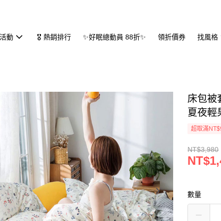
活動
🎖 熱銷排行
✨好眠總動員 88折✨
領折價券
找風格
床包被套
夏夜輕
超取滿NT$
NT$3,980
NT$1,
數量