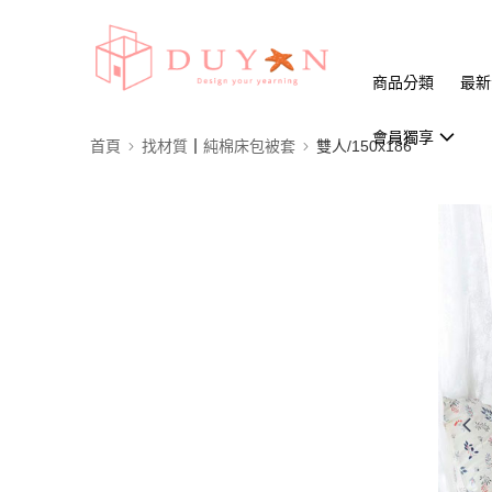
商品分類
最新
會員獨享
首頁
找材質┃純棉床包被套
雙人/150x186