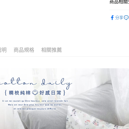
玉山商
商品相關分
台新國
全盈+PAY
台灣樂
找材質┃
大哥付你
分享
找尺寸┃雙人
相關說明
【大哥付
床包被套組
AFTEE先
1.本服務
2.付款方
相關說明
流程，驗
【關於「A
說明
商品規格
相關推薦
Hami Poin
完成交易
AFTEE
3.實際核
便利好安
相關說明
4.訂單成
１．簡單
「Hami
消。如遇
ATM付款
２．便利
信會員帳號後
無法說明
３．安心
元)。
【繳款方
1.分期款
【「AFT
運送方式
醒簡訊。
１．於結帳
2.透過簡
付」結帳
全家取貨
帳／街口支
２．訂單
３．收到繳
每筆NT$6
【注意事
／ATM／
1.本服務
※ 請注意
付款後全
用戶於交
絡購買商品
每筆NT$6
款買賣價
先享後付
2.基於同