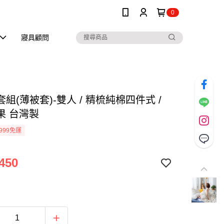
0
寢具顧問
組(薄被套)-雙人 / 精梳純棉四件式 /
果 台灣製
999免運
450