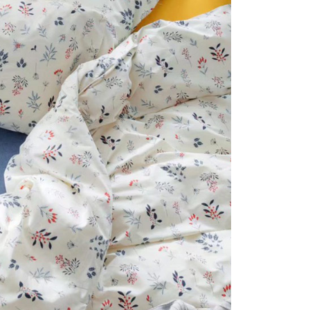
否成功請以「AFTEE先享後付 」之結帳頁面顯示為準，若有關於
付款
含姓名、電話或地址）提供予台灣大哥大進項蒐集、處理及利
功／繳費後需取消欲退款等相關疑問，請聯繫「AFTEE先享後
公司與您本人進行分期帳單所需資料之確認、核對及更正。
援中心」
https://netprotections.freshdesk.com/support/home
0，滿NT$999(含以上)免運費
戶服務條款，請詳閱以下連結：
https://oppay.tw/userRule
項】
1取貨
恩沛科技股份有限公司提供之「AFTEE先享後付」服務完成之
0，滿NT$999(含以上)免運費
依本服務之必要範圍內提供個人資料，並將交易相關給付款項請
讓予恩沛科技股份有限公司。
個人資料處理事宜，請瀏覽以下網址：
ee.tw/terms/#terms3
0，滿NT$999(含以上)免運費
年的使用者請事先徵得法定代理人或監護人之同意方可使用
E先享後付」，若未經同意申辦者引起之損失，本公司不負相關責
AFTEE先享後付」時，將依據個別帳號之用戶狀況，依本公司
核予不同之上限額度；若仍有額度不足之情形，本公司將視審查
用戶進行身份認證。
一人註冊多個帳號或使用他人資訊註冊。若發現惡意使用之情
科技股份有限公司將有權停止該用戶之使用額度並採取法律行