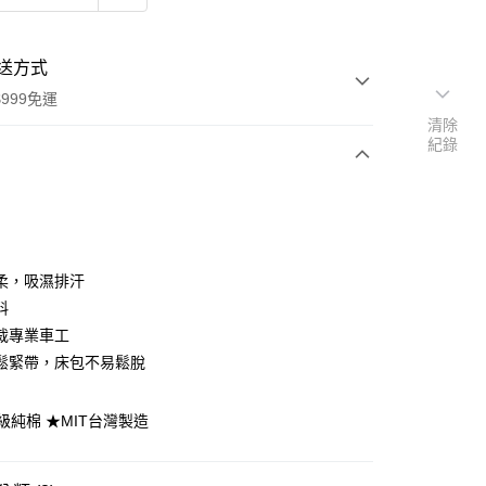
送方式
999免運
清除
紀錄
次付款
期付款
0 利率 每期
NT$483
21家銀行
柔，吸濕排汗
庫商業銀行
第一商業銀行
料
付款
業銀行
彰化商業銀行
裁專業車工
業儲蓄銀行
台北富邦商業銀行
鬆緊帶，床包不易鬆脫
華商業銀行
兆豐國際商業銀行
小企業銀行
台中商業銀行
台灣）商業銀行
華泰商業銀行
頂級純棉 ★MIT台灣製造
業銀行
遠東國際商業銀行
業銀行
永豐商業銀行
y