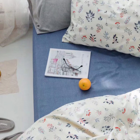
※ 交易是
7-11取貨
資料（包
是否繳費成
用，由本
付客戶支
每筆NT$6
3.完整用
【注意事
付款後7-1
１．透過由
每筆NT$6
交易，需
求債權轉
新竹貨運
２．關於
https://aft
每筆NT$8
３．未成
「AFTE
任。
４．使用「
即時審查
結果請求
５．嚴禁
形，恩沛
動。