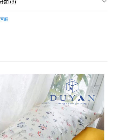
業銀行
星展（台灣）商業銀行
類 (3)
際商業銀行
中國信託商業銀行
天信用卡公司
純棉床包被套
雙人/150x186
分期
客服
/150x186
床包被套組(薄被套)
你分期使用說明】
(薄被套)
純棉 Cotton
享後付
由台灣大哥大提供，台灣大哥大用戶可立即使用無須另外申請。
式選擇「大哥付你分期」，訂單成立後會自動跳轉到大哥付的交易
證手機門號後，選擇欲分期的期數、繳款截止日，確認付款後即
FTEE先享後付」】
t
。
先享後付是「在收到商品之後才付款」的支付方式。 讓您購物簡單
准額度、可分期數及費用金額請依後續交易確認頁面所載為準。
心！
立30分鐘內，如未前往確認交易或遇審核未通過，訂單將自動取
：不需註冊會員、不需綁卡、不需儲值。
 Point」為中華電信所提供之點數服務，可於會員專區綁定中華電
「轉專審核」未通過狀況，表示未達大哥付你分期系統評分，恕
：只要手機號碼，簡訊認證，即可結帳。
，即可在購物車使用 Hami Point 折抵消費金額 (1點等於1
評估內容。
：先確認商品／服務後，再付款。
式說明】
項不併入電信帳單，「大哥付你分期」於每月結算日後寄送繳費提
EE先享後付」結帳流程】
方式選擇「AFTEE先享後付」後，將跳轉至「AFTEE先享後
訊連結打開帳單後，可選擇「超商條碼／台灣大直營門市／銀行轉
頁面，進行簡訊認證並確認金額後，即可完成結帳。
付款
付／iPASS MONEY」等通路繳費。
成立數日內，您將收到繳費通知簡訊。
費通知簡訊後14天內，點擊此簡訊中的連結，可透過四大超商
0，滿NT$999(含以上)免運費
項】
網路銀行／等多元方式進行付款，方視為交易完成。
係由「台灣大哥大股份有限公司」（以下簡稱本公司）所提供，讓
：結帳手續完成當下不需立刻繳費，但若您需要取消訂單，請聯
家取貨
易時，得透過本服務購買商品或服務，並由商店將買賣／分期付
的店家。未經商家同意取消之訂單仍視為有效，需透過AFTEE
0，滿NT$999(含以上)免運費
金債權讓與本公司後，依約使用本公司帳單繳交帳款。
繳納相關費用。
意付款使用「大哥付你分期」之契約關係目的，商店將以您的個人