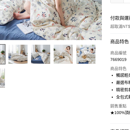
付款與運
超取滿NT$
付款方式
商品特色
信用卡一
商品編號
7669019
信用卡分
商品特色
3 期 
觸感輕
合作金
嚴選布
超商取貨
華南商
精密剪
LINE Pay
上海商
全包式
國泰世
Apple Pay
銷售重點
臺灣中
匯豐（
★100%
悠遊付
聯邦商
元大商
Google Pa