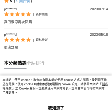
5
(
5
則評價
)
p*******d
2023/07/14
|
森林樂遊
真的很涼再次回購
p*******d
2023/05/18
|
森林樂遊
很涼舒服
本分類熱銷
全站排行
本網站中使用 cookie，欲查詢有關本網站使用 cookie 方式之詳情，及若您不希
熱門標籤
望在電腦上使用 cookie 時應如何變更電腦的 cookie 設定，請參閱本網站「
隱私
權條款
」之 Cookie 聲明。您繼續使用本網站即表示您同意本公司得按本網站使
用條款之 Cookie 聲明使用 cookie。
了解更多 >
我知道了