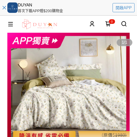
DUYAN
開啟APP
首次下載APP贈$200購物金
0
1
/
1