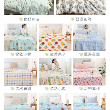
２．關於個人資料處理事宜，請瀏覽以下網址：
每筆NT$80，滿NT$999(含以上)免運費
https://aftee.tw/terms/#terms3
３．未成年的使用者請事先徵得法定代理人或監護人之同意方可使用
「AFTEE先享後付」，若未經同意申辦者引起之損失，本公司不負相關責
任。
４．使用「AFTEE先享後付」時，將依據個別帳號之用戶狀況，依本公司即
時審查核予不同之上限額度；若仍有額度不足之情形，本公司將視審查結果
請求用戶進行身份認證。
５．嚴禁一人註冊多個帳號或使用他人資訊註冊。若發現惡意使用之情形，
恩沛科技股份有限公司將有權停止該用戶之使用額度並採取法律行動。