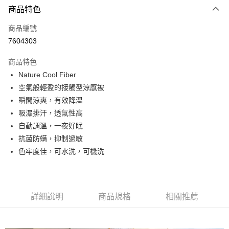
商品特色
信用卡一次付款
商品編號
信用卡分期付款
7604303
3 期 0 利率 每期
NT$229
21家銀行
商品特色
合作金庫商業銀行
第一商業銀行
超商取貨付款
Nature Cool Fiber
華南商業銀行
彰化商業銀行
空氣般輕盈的接觸型涼感被
LINE Pay
上海商業儲蓄銀行
台北富邦商業銀行
國泰世華商業銀行
兆豐國際商業銀行
瞬間涼爽，有效降溫
Apple Pay
臺灣中小企業銀行
台中商業銀行
吸濕排汗，透氣性高
匯豐（台灣）商業銀行
華泰商業銀行
自動調溫，一夜好眠
悠遊付
聯邦商業銀行
遠東國際商業銀行
抗菌防螨，抑制過敏
元大商業銀行
永豐商業銀行
Google Pay
色牢度佳，可水洗，可機洗
玉山商業銀行
星展（台灣）商業銀行
台新國際商業銀行
中國信託商業銀行
全盈+PAY
台灣樂天信用卡公司
大哥付你分期
相關說明
詳細說明
商品規格
相關推薦
【大哥付你分期使用說明】
AFTEE先享後付
1.本服務由台灣大哥大提供，台灣大哥大用戶可立即使用無須另外申請。
2.付款方式選擇「大哥付你分期」，訂單成立後會自動跳轉到大哥付的交易
相關說明