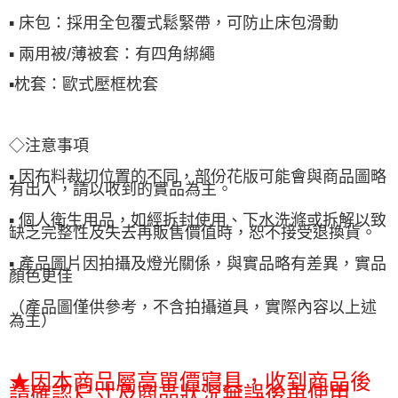
▪ 床包：採用全包覆式鬆緊帶，可防止床包滑動
▪ 兩用被/薄被套：有四角綁繩
▪枕套：
歐式壓框枕套
◇注意事項
▪ 因布料裁切位置的不同，部份花版可能會與商品圖略
有出入，請以收到的實品為主。
▪ 個人衛生用品，如經拆封使用、下水洗滌或拆解以致
缺乏完整性及失去再販售價值時，恕不接受退換貨。
▪ 產品圖片因拍攝及燈光關係，與實品略有差異，實品
顏色更佳
（產品圖僅供參考，不含拍攝道具，實際內容以上述
為主）
★因本商品屬高單價寢具，收到商品後
請確認尺寸及商品狀況無誤後再使用