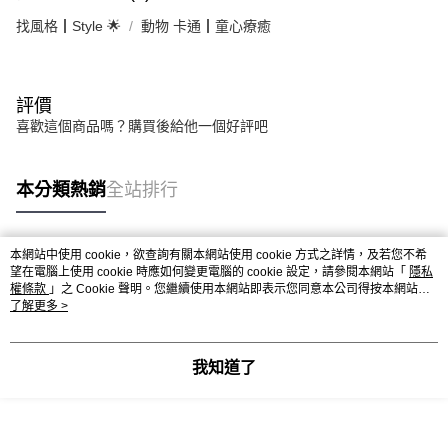
找風格┃Style 🌟
動物 卡通┃童心療癒
評價
喜歡這個商品嗎？購買後給他一個好評吧
本分類熱銷
全站排行
本網站中使用 cookie，欲查詢有關本網站使用 cookie 方式之詳情，及若您不希
熱門標籤
望在電腦上使用 cookie 時應如何變更電腦的 cookie 設定，請參閱本網站「
隱私
權條款
」之 Cookie 聲明。您繼續使用本網站即表示您同意本公司得按本網站使
用條款之 Cookie 聲明使用 cookie。
了解更多 >
我知道了