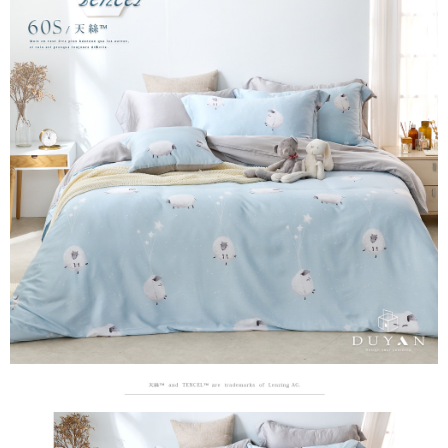
便利好安心！
相關說明
4.訂單成立30分鐘內，如未前往確認交易或遇審核未通過，訂單將自動取
１．簡單：不需註冊會員、不需綁卡、不需儲值。
「Hami Point」為中華電信所提供之點數服務，可於會員專區綁定中華電信
消。如遇「轉專審核」未通過狀況，表示未達大哥付你分期系統評分，恕無
２．便利：只要手機號碼，簡訊認證，即可結帳。
ATM付款
會員帳號後，即可在購物車使用 Hami Point 折抵消費金額 (1點等於1元)。
法說明評估內容。
３．安心：先確認商品／服務後，再付款。
【繳款方式說明】
1.分期款項不併入電信帳單，「大哥付你分期」於每月結算日後寄送繳費提
運送方式
【「AFTEE先享後付」結帳流程】
醒簡訊。
１．於結帳方式選擇「AFTEE先享後付」後，將跳轉至「AFTEE先享後付」
2.透過簡訊連結打開帳單後，可選擇「超商條碼／台灣大直營門市／銀行轉
全家取貨付款
結帳頁面，進行簡訊認證並確認金額後，即可完成結帳。
帳／街口支付／iPASS MONEY」等通路繳費。
２．訂單成立數日內，您將收到繳費通知簡訊。
每筆NT$60，滿NT$999(含以上)免運費
３．收到繳費通知簡訊後14天內，點擊此簡訊中的連結，可透過四大超商／
【注意事項】
ATM／網路銀行／等多元方式進行付款，方視為交易完成。
付款後全家取貨
1.本服務係由「台灣大哥大股份有限公司」（以下簡稱本公司）所提供，讓
※ 請注意：結帳手續完成當下不需立刻繳費，但若您需要取消訂單，請聯絡
用戶於交易時，得透過本服務購買商品或服務，並由商店將買賣／分期付款
每筆NT$60，滿NT$999(含以上)免運費
購買商品的店家。未經商家同意取消之訂單仍視為有效，需透過AFTEE先享
買賣價金債權讓與本公司後，依約使用本公司帳單繳交帳款。
後付繳納相關費用。
2.基於同意付款使用「大哥付你分期」之契約關係目的，商店將以您的個人
7-11取貨付款
※ 交易是否成功請以「AFTEE先享後付 」之結帳頁面顯示為準，若有關於
資料（包含姓名、電話或地址）提供予台灣大哥大進項蒐集、處理及利用，
是否繳費成功／繳費後需取消欲退款等相關疑問，請聯繫「AFTEE先享後付
每筆NT$60，滿NT$999(含以上)免運費
由本公司與您本人進行分期帳單所需資料之確認、核對及更正。
客戶支援中心」
https://netprotections.freshdesk.com/support/home
3.完整用戶服務條款，請詳閱以下連結：
https://oppay.tw/userRule
付款後7-11取貨
【注意事項】
每筆NT$60，滿NT$999(含以上)免運費
１．透過由恩沛科技股份有限公司提供之「AFTEE先享後付」服務完成之交
易，需依本服務之必要範圍內提供個人資料，並將交易相關給付款項請求債
新竹貨運
權轉讓予恩沛科技股份有限公司。
２．關於個人資料處理事宜，請瀏覽以下網址：
每筆NT$80，滿NT$999(含以上)免運費
https://aftee.tw/terms/#terms3
３．未成年的使用者請事先徵得法定代理人或監護人之同意方可使用