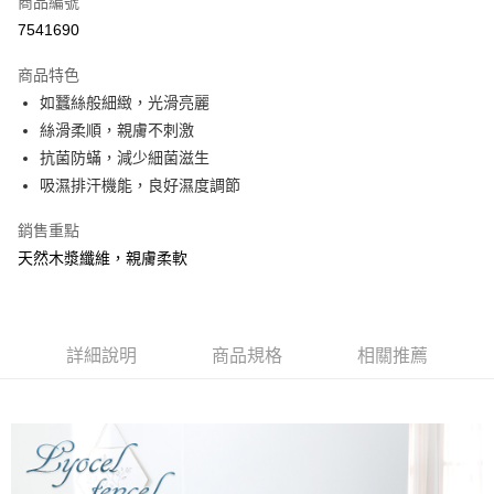
商品編號
信用卡分期付款
7541690
3 期 0 利率 每期
NT$560
21家銀行
商品特色
合作金庫商業銀行
第一商業銀行
超商取貨付款
如蠶絲般細緻，光滑亮麗
華南商業銀行
彰化商業銀行
絲滑柔順，親膚不刺激
LINE Pay
上海商業儲蓄銀行
台北富邦商業銀行
國泰世華商業銀行
兆豐國際商業銀行
抗菌防蟎，減少細菌滋生
Apple Pay
臺灣中小企業銀行
台中商業銀行
吸濕排汗機能，良好濕度調節
匯豐（台灣）商業銀行
華泰商業銀行
悠遊付
聯邦商業銀行
遠東國際商業銀行
銷售重點
元大商業銀行
永豐商業銀行
Google Pay
天然木漿纖維，親膚柔軟
玉山商業銀行
星展（台灣）商業銀行
台新國際商業銀行
中國信託商業銀行
全盈+PAY
台灣樂天信用卡公司
大哥付你分期
詳細說明
商品規格
相關推薦
相關說明
【大哥付你分期使用說明】
AFTEE先享後付
1.本服務由台灣大哥大提供，台灣大哥大用戶可立即使用無須另外申請。
2.付款方式選擇「大哥付你分期」，訂單成立後會自動跳轉到大哥付的交易
相關說明
流程，驗證手機門號後，選擇欲分期的期數、繳款截止日，確認付款後即完
【關於「AFTEE先享後付」】
成交易。
Hami Point
AFTEE先享後付是「在收到商品之後才付款」的支付方式。 讓您購物簡單
3.實際核准額度、可分期數及費用金額請依後續交易確認頁面所載為準。