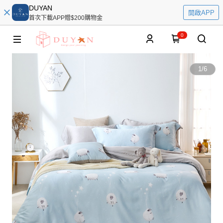
DUYAN
開啟APP
首次下載APP贈$200購物金
0
1
/
6