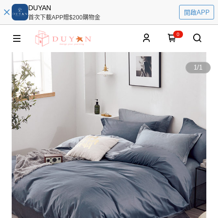
DUYAN
開啟APP
首次下載APP贈$200購物金
0
1
/
1