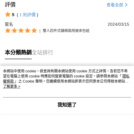
評價
查看全部
5
(
1
則評價
)
匿名
2024/03/15
|
雙人四件式鋪棉兩用被床包組
本分類熱銷
全站排行
本網站中使用 cookie，欲查詢有關本網站使用 cookie 方式之詳情，及若您不希
熱門標籤
望在電腦上使用 cookie 時應如何變更電腦的 cookie 設定，請參閱本網站「
隱私
權條款
」之 Cookie 聲明。您繼續使用本網站即表示您同意本公司得按本網站使
用條款之 Cookie 聲明使用 cookie。
了解更多 >
我知道了