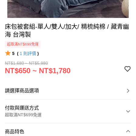
床包被套組-單人/雙人/加大/ 精梳純棉 / 藏青幽
海 台灣製
超取滿NT$699免運
5
(
1
則評價
)
NT$1,680 ~ NT$5,980
NT$650 ~ NT$1,780
請選擇商品選項
付款與運送方式
超取滿NT$699免運
付款方式
商品特色
信用卡一次付款