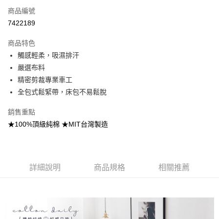
商品編號
信用卡分期付款
7422189
3 期 0 利率 每期
NT$216
21家銀行
商品特色
合作金庫商業銀行
第一商業銀行
超商取貨付款
觸感輕柔，吸濕排汗
華南商業銀行
彰化商業銀行
嚴選布料
LINE Pay
上海商業儲蓄銀行
台北富邦商業銀行
國泰世華商業銀行
兆豐國際商業銀行
精密剪裁專業車工
Apple Pay
臺灣中小企業銀行
台中商業銀行
全包式鬆緊帶，床包不易鬆脫
匯豐（台灣）商業銀行
華泰商業銀行
悠遊付
聯邦商業銀行
遠東國際商業銀行
銷售重點
元大商業銀行
永豐商業銀行
Google Pay
★100%頂級純棉 ★MIT台灣製造
玉山商業銀行
星展（台灣）商業銀行
台新國際商業銀行
中國信託商業銀行
全盈+PAY
台灣樂天信用卡公司
大哥付你分期
詳細說明
商品規格
相關推薦
相關說明
【大哥付你分期使用說明】
AFTEE先享後付
1.本服務由台灣大哥大提供，台灣大哥大用戶可立即使用無須另外申請。
2.付款方式選擇「大哥付你分期」，訂單成立後會自動跳轉到大哥付的交易
相關說明
流程，驗證手機門號後，選擇欲分期的期數、繳款截止日，確認付款後即完
【關於「AFTEE先享後付」】
成交易。