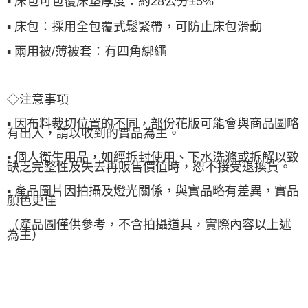
▪ 床包可包覆床墊厚度：約28公分±5%
▪ 床包：採用全包覆式鬆緊帶，可防止床包滑動
▪ 兩用被/薄被套：有四角綁繩
◇注意事項
▪ 因布料裁切位置的不同，部份花版可能會與商品圖略
有出入，請以收到的實品為主。
▪ 個人衛生用品，如經拆封使用、下水洗滌或拆解以致
缺乏完整性及失去再販售價值時，恕不接受退換貨。
▪ 產品圖片因拍攝及燈光關係，與實品略有差異，實品
顏色更佳
（產品圖僅供參考，不含拍攝道具，實際內容以上述
為主）