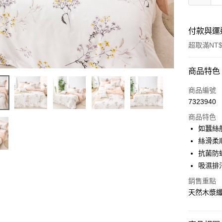
付款與運
超取滿NT$
付款方式
商品特色
信用卡一
商品編號
7323940
信用卡分
商品特色
3 期 
如蠶絲
合作金
絲滑柔
超商取貨
華南商
抗菌防
LINE Pay
上海商
吸濕排
國泰世
Apple Pay
銷售重點
臺灣中
匯豐（
天然木漿
悠遊付
聯邦商
元大商
Google Pa