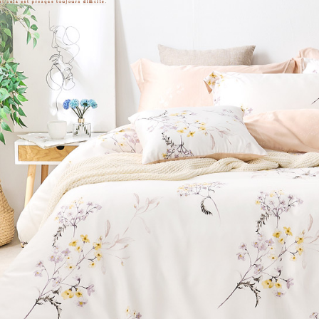
※ 交易是
7-11取貨
資料（包
是否繳費成
用，由本
付客戶支
每筆NT$6
3.完整用
【注意事
付款後7-1
１．透過由
每筆NT$6
交易，需
求債權轉
新竹貨運
２．關於
https://aft
每筆NT$8
３．未成
「AFTE
任。
４．使用「
即時審查
結果請求
５．嚴禁
形，恩沛
動。