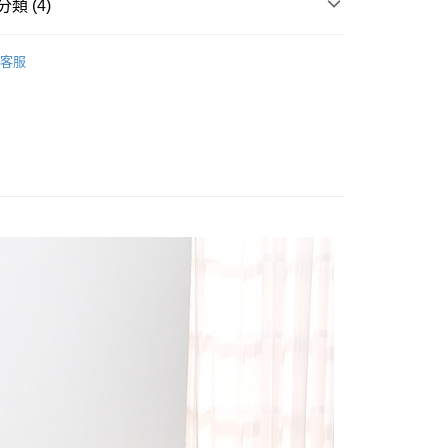
業銀行
星展（台灣）商業銀行
類 (4)
際商業銀行
中國信託商業銀行
天信用卡公司
萊賽爾天絲床包被套
60支 加大/180x186
分期
客服
/180x186
床包被套組(鋪棉兩用被套)
你分期使用說明】
(鋪棉兩用被套)
萊賽爾天絲 Lyocell Tencel
享後付
由台灣大哥大提供，台灣大哥大用戶可立即使用無須另外申請。
式選擇「大哥付你分期」，訂單成立後會自動跳轉到大哥付的交易
絲床包被套
萊賽爾天絲 Lyocell Tencel
證手機門號後，選擇欲分期的期數、繳款截止日，確認付款後即
FTEE先享後付」】
t
。
先享後付是「在收到商品之後才付款」的支付方式。 讓您購物簡單
准額度、可分期數及費用金額請依後續交易確認頁面所載為準。
心！
立30分鐘內，如未前往確認交易或遇審核未通過，訂單將自動取
：不需註冊會員、不需綁卡、不需儲值。
 Point」為中華電信所提供之點數服務，可於會員專區綁定中華電
「轉專審核」未通過狀況，表示未達大哥付你分期系統評分，恕
：只要手機號碼，簡訊認證，即可結帳。
，即可在購物車使用 Hami Point 折抵消費金額 (1點等於1
評估內容。
：先確認商品／服務後，再付款。
式說明】
項不併入電信帳單，「大哥付你分期」於每月結算日後寄送繳費提
EE先享後付」結帳流程】
方式選擇「AFTEE先享後付」後，將跳轉至「AFTEE先享後
訊連結打開帳單後，可選擇「超商條碼／台灣大直營門市／銀行轉
頁面，進行簡訊認證並確認金額後，即可完成結帳。
付款
付／iPASS MONEY」等通路繳費。
成立數日內，您將收到繳費通知簡訊。
費通知簡訊後14天內，點擊此簡訊中的連結，可透過四大超商
0，滿NT$999(含以上)免運費
項】
網路銀行／等多元方式進行付款，方視為交易完成。
係由「台灣大哥大股份有限公司」（以下簡稱本公司）所提供，讓
：結帳手續完成當下不需立刻繳費，但若您需要取消訂單，請聯
家取貨
易時，得透過本服務購買商品或服務，並由商店將買賣／分期付
的店家。未經商家同意取消之訂單仍視為有效，需透過AFTEE
0，滿NT$999(含以上)免運費
金債權讓與本公司後，依約使用本公司帳單繳交帳款。
繳納相關費用。
意付款使用「大哥付你分期」之契約關係目的，商店將以您的個人