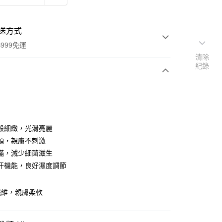
送方式
999免運
清除
紀錄
次付款
期付款
0 利率 每期
NT$1,186
21家銀行
般細緻，光滑亮麗
庫商業銀行
第一商業銀行
順，親膚不刺激
付款
業銀行
彰化商業銀行
蟎，減少細菌滋生
業儲蓄銀行
台北富邦商業銀行
汗機能，良好濕度調節
華商業銀行
兆豐國際商業銀行
小企業銀行
台中商業銀行
台灣）商業銀行
華泰商業銀行
纖維，親膚柔軟
業銀行
遠東國際商業銀行
業銀行
永豐商業銀行
y