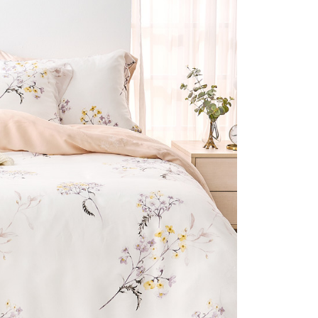
否成功請以「AFTEE先享後付 」之結帳頁面顯示為準，若有關於
付款
含姓名、電話或地址）提供予台灣大哥大進項蒐集、處理及利
功／繳費後需取消欲退款等相關疑問，請聯繫「AFTEE先享後
公司與您本人進行分期帳單所需資料之確認、核對及更正。
援中心」
https://netprotections.freshdesk.com/support/home
0，滿NT$999(含以上)免運費
戶服務條款，請詳閱以下連結：
https://oppay.tw/userRule
項】
1取貨
恩沛科技股份有限公司提供之「AFTEE先享後付」服務完成之
0，滿NT$999(含以上)免運費
依本服務之必要範圍內提供個人資料，並將交易相關給付款項請
讓予恩沛科技股份有限公司。
個人資料處理事宜，請瀏覽以下網址：
ee.tw/terms/#terms3
0，滿NT$999(含以上)免運費
年的使用者請事先徵得法定代理人或監護人之同意方可使用
E先享後付」，若未經同意申辦者引起之損失，本公司不負相關責
AFTEE先享後付」時，將依據個別帳號之用戶狀況，依本公司
核予不同之上限額度；若仍有額度不足之情形，本公司將視審查
用戶進行身份認證。
一人註冊多個帳號或使用他人資訊註冊。若發現惡意使用之情
科技股份有限公司將有權停止該用戶之使用額度並採取法律行