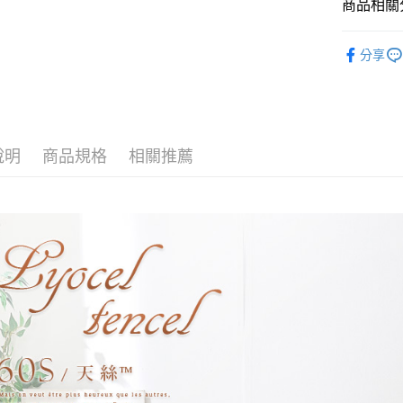
玉山商
商品相關分
台新國
全盈+PAY
台灣樂
找材質┃
大哥付你
分享
找尺寸┃加大
相關說明
【大哥付
床包被套組
AFTEE先
1.本服務
2.付款方
相關說明
專櫃級天
流程，驗
【關於「A
說明
商品規格
相關推薦
Hami Poin
完成交易
AFTEE
3.實際核
便利好安
相關說明
4.訂單成
１．簡單
「Hami
消。如遇
ATM付款
２．便利
信會員帳號後
無法說明
３．安心
元)。
【繳款方
1.分期款
【「AFT
運送方式
醒簡訊。
１．於結帳
2.透過簡
付」結帳
全家取貨
帳／街口支
２．訂單
３．收到繳
每筆NT$6
【注意事
／ATM／
1.本服務
※ 請注意
付款後全
用戶於交
絡購買商品
每筆NT$6
款買賣價
先享後付
2.基於同