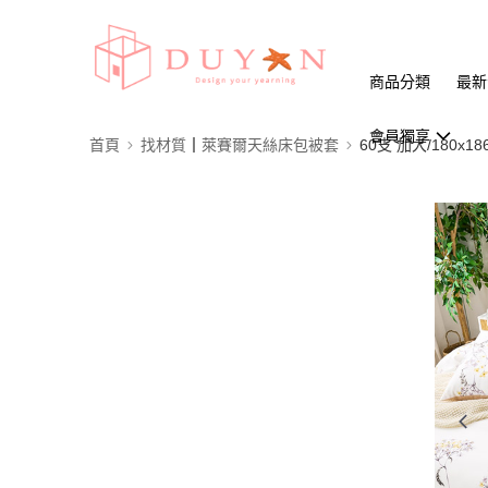
商品分類
最新
會員獨享
首頁
找材質┃萊賽爾天絲床包被套
60支 加大/180x18