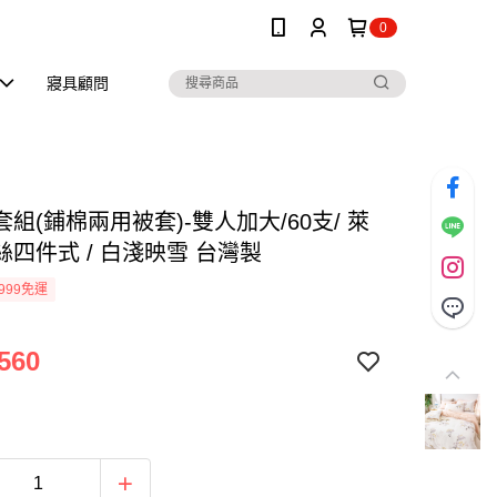
0
寢具顧問
組(鋪棉兩用被套)-雙人加大/60支/ 萊
絲四件式 / 白淺映雪 台灣製
999免運
560