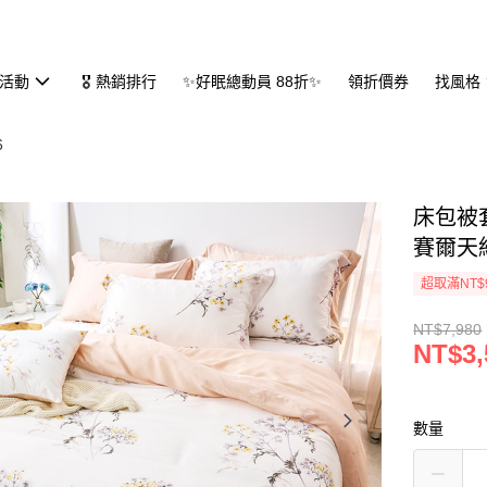
活動
🎖 熱銷排行
✨好眠總動員 88折✨
領折價券
找風格
6
床包被套
賽爾天
超取滿NT$
NT$7,980
NT$3,
數量