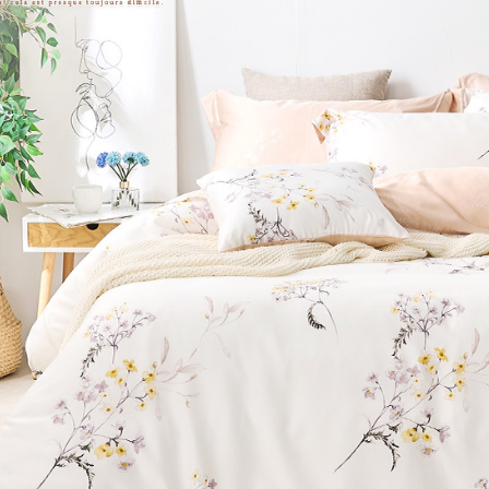
※ 交易是
7-11取貨
資料（包
是否繳費成
用，由本
付客戶支
每筆NT$6
3.完整用
【注意事
付款後7-1
１．透過由
每筆NT$6
交易，需
求債權轉
新竹貨運
２．關於
https://aft
每筆NT$8
３．未成
「AFTE
任。
４．使用「
即時審查
結果請求
５．嚴禁
形，恩沛
動。