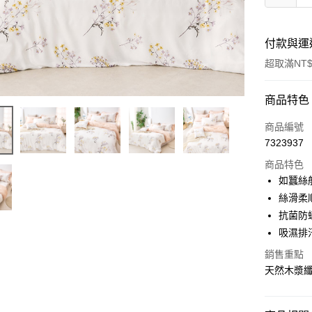
付款與運
超取滿NT$
付款方式
商品特色
信用卡一
商品編號
7323937
信用卡分
商品特色
3 期 
如蠶絲
合作金
絲滑柔
超商取貨
華南商
抗菌防
LINE Pay
上海商
吸濕排
國泰世
Apple Pay
銷售重點
臺灣中
匯豐（
天然木漿
悠遊付
聯邦商
元大商
Google Pa