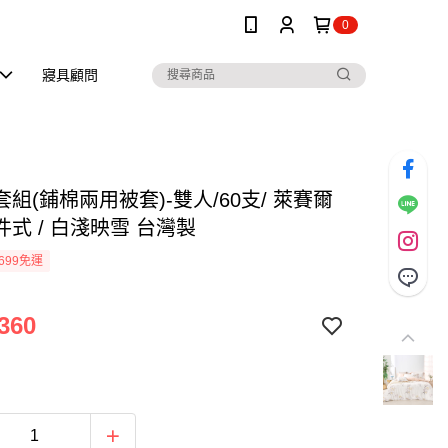
0
寢具顧問
組(鋪棉兩用被套)-雙人/60支/ 萊賽爾
式 / 白淺映雪 台灣製
699免運
360