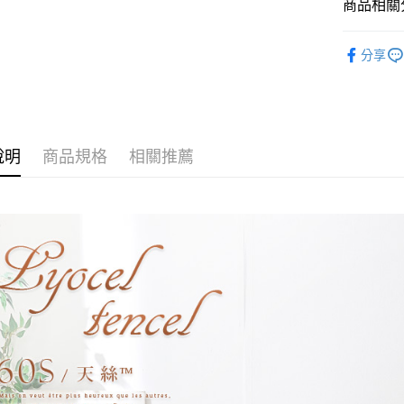
玉山商
商品相關分
台新國
全盈+PAY
台灣樂
找材質┃
大哥付你
分享
找尺寸┃雙人
相關說明
【大哥付
床包被套組
AFTEE先
1.本服務
2.付款方
相關說明
專櫃級天
流程，驗
【關於「A
說明
商品規格
相關推薦
Hami Poin
完成交易
AFTEE
3.實際核
便利好安
相關說明
4.訂單成
１．簡單
「Hami
消。如遇
ATM付款
２．便利
信會員帳號後
無法說明
３．安心
元)。
【繳款方
1.分期款
【「AFT
運送方式
醒簡訊。
１．於結帳
2.透過簡
付」結帳
全家取貨
帳／街口支
２．訂單
３．收到繳
每筆NT$6
【注意事
／ATM／
1.本服務
※ 請注意
付款後全
用戶於交
絡購買商品
每筆NT$6
款買賣價
先享後付
2.基於同