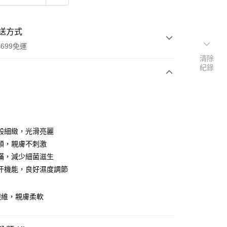
送方式
699免運
清除
紀錄
次付款
期付款
0 利率 每期
NT$1,120
21家銀行
般細緻，光滑亮麗
庫商業銀行
第一商業銀行
順，親膚不刺激
付款
業銀行
彰化商業銀行
蟎，減少細菌滋生
業儲蓄銀行
台北富邦商業銀行
汗機能，良好濕度調節
華商業銀行
兆豐國際商業銀行
小企業銀行
台中商業銀行
台灣）商業銀行
華泰商業銀行
纖維，親膚柔軟
業銀行
遠東國際商業銀行
業銀行
永豐商業銀行
y