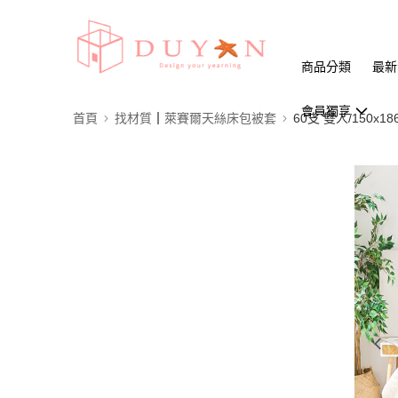
商品分類
最新
會員獨享
首頁
找材質┃萊賽爾天絲床包被套
60支 雙人/150x18