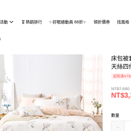
活動
🎖 熱銷排行
✨好眠總動員 88折✨
領折價券
找風格
6
床包被套
天絲四件
超取滿NT$
NT$7,580
NT$3,
數量