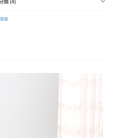
業銀行
星展（台灣）商業銀行
類 (4)
際商業銀行
中國信託商業銀行
天信用卡公司
萊賽爾天絲床包被套
60支 雙人/150x186
分期
客服
/150x186
床包被套組(鋪棉兩用被套)
你分期使用說明】
(鋪棉兩用被套)
萊賽爾天絲 Lyocell Tencel
享後付
由台灣大哥大提供，台灣大哥大用戶可立即使用無須另外申請。
式選擇「大哥付你分期」，訂單成立後會自動跳轉到大哥付的交易
絲床包被套
萊賽爾天絲 Lyocell Tencel
證手機門號後，選擇欲分期的期數、繳款截止日，確認付款後即
FTEE先享後付」】
t
。
先享後付是「在收到商品之後才付款」的支付方式。 讓您購物簡單
准額度、可分期數及費用金額請依後續交易確認頁面所載為準。
心！
立30分鐘內，如未前往確認交易或遇審核未通過，訂單將自動取
：不需註冊會員、不需綁卡、不需儲值。
 Point」為中華電信所提供之點數服務，可於會員專區綁定中華電
「轉專審核」未通過狀況，表示未達大哥付你分期系統評分，恕
：只要手機號碼，簡訊認證，即可結帳。
，即可在購物車使用 Hami Point 折抵消費金額 (1點等於1
評估內容。
：先確認商品／服務後，再付款。
式說明】
項不併入電信帳單，「大哥付你分期」於每月結算日後寄送繳費提
EE先享後付」結帳流程】
方式選擇「AFTEE先享後付」後，將跳轉至「AFTEE先享後
訊連結打開帳單後，可選擇「超商條碼／台灣大直營門市／銀行轉
頁面，進行簡訊認證並確認金額後，即可完成結帳。
付款
付／iPASS MONEY」等通路繳費。
成立數日內，您將收到繳費通知簡訊。
費通知簡訊後14天內，點擊此簡訊中的連結，可透過四大超商
0，滿NT$699(含以上)免運費
項】
網路銀行／等多元方式進行付款，方視為交易完成。
係由「台灣大哥大股份有限公司」（以下簡稱本公司）所提供，讓
：結帳手續完成當下不需立刻繳費，但若您需要取消訂單，請聯
家取貨
易時，得透過本服務購買商品或服務，並由商店將買賣／分期付
的店家。未經商家同意取消之訂單仍視為有效，需透過AFTEE
0，滿NT$699(含以上)免運費
金債權讓與本公司後，依約使用本公司帳單繳交帳款。
繳納相關費用。
意付款使用「大哥付你分期」之契約關係目的，商店將以您的個人