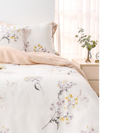
否成功請以「AFTEE先享後付 」之結帳頁面顯示為準，若有關於
付款
含姓名、電話或地址）提供予台灣大哥大進項蒐集、處理及利
功／繳費後需取消欲退款等相關疑問，請聯繫「AFTEE先享後
公司與您本人進行分期帳單所需資料之確認、核對及更正。
援中心」
https://netprotections.freshdesk.com/support/home
0，滿NT$999(含以上)免運費
戶服務條款，請詳閱以下連結：
https://oppay.tw/userRule
項】
1取貨
恩沛科技股份有限公司提供之「AFTEE先享後付」服務完成之
0，滿NT$999(含以上)免運費
依本服務之必要範圍內提供個人資料，並將交易相關給付款項請
讓予恩沛科技股份有限公司。
個人資料處理事宜，請瀏覽以下網址：
ee.tw/terms/#terms3
0，滿NT$999(含以上)免運費
年的使用者請事先徵得法定代理人或監護人之同意方可使用
E先享後付」，若未經同意申辦者引起之損失，本公司不負相關責
AFTEE先享後付」時，將依據個別帳號之用戶狀況，依本公司
核予不同之上限額度；若仍有額度不足之情形，本公司將視審查
用戶進行身份認證。
一人註冊多個帳號或使用他人資訊註冊。若發現惡意使用之情
科技股份有限公司將有權停止該用戶之使用額度並採取法律行