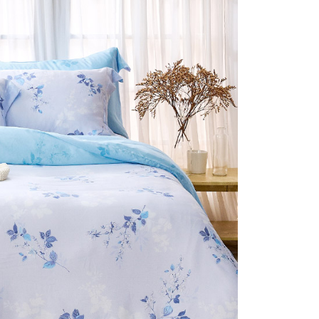
否成功請以「AFTEE先享後付 」之結帳頁面顯示為準，若有關於
付款
含姓名、電話或地址）提供予台灣大哥大進項蒐集、處理及利
功／繳費後需取消欲退款等相關疑問，請聯繫「AFTEE先享後
公司與您本人進行分期帳單所需資料之確認、核對及更正。
援中心」
https://netprotections.freshdesk.com/support/home
0，滿NT$999(含以上)免運費
戶服務條款，請詳閱以下連結：
https://oppay.tw/userRule
項】
1取貨
恩沛科技股份有限公司提供之「AFTEE先享後付」服務完成之
0，滿NT$999(含以上)免運費
依本服務之必要範圍內提供個人資料，並將交易相關給付款項請
讓予恩沛科技股份有限公司。
個人資料處理事宜，請瀏覽以下網址：
ee.tw/terms/#terms3
0，滿NT$999(含以上)免運費
年的使用者請事先徵得法定代理人或監護人之同意方可使用
E先享後付」，若未經同意申辦者引起之損失，本公司不負相關責
AFTEE先享後付」時，將依據個別帳號之用戶狀況，依本公司
核予不同之上限額度；若仍有額度不足之情形，本公司將視審查
用戶進行身份認證。
一人註冊多個帳號或使用他人資訊註冊。若發現惡意使用之情
科技股份有限公司將有權停止該用戶之使用額度並採取法律行