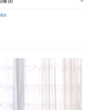
業銀行
星展（台灣）商業銀行
類 (4)
際商業銀行
中國信託商業銀行
天信用卡公司
/150x186
雙人兩用被│180x210
分期
客服
絲床包被套
萊賽爾天絲 Lyocell Tencel
你分期使用說明】
 ┃Comforter
四季鋪棉兩用被
享後付
由台灣大哥大提供，台灣大哥大用戶可立即使用無須另外申請。
式選擇「大哥付你分期」，訂單成立後會自動跳轉到大哥付的交易
 cover
雙人兩用被套
證手機門號後，選擇欲分期的期數、繳款截止日，確認付款後即
FTEE先享後付」】
t
。
先享後付是「在收到商品之後才付款」的支付方式。 讓您購物簡單
准額度、可分期數及費用金額請依後續交易確認頁面所載為準。
心！
立30分鐘內，如未前往確認交易或遇審核未通過，訂單將自動取
：不需註冊會員、不需綁卡、不需儲值。
 Point」為中華電信所提供之點數服務，可於會員專區綁定中華電
「轉專審核」未通過狀況，表示未達大哥付你分期系統評分，恕
：只要手機號碼，簡訊認證，即可結帳。
，即可在購物車使用 Hami Point 折抵消費金額 (1點等於1
評估內容。
：先確認商品／服務後，再付款。
式說明】
項不併入電信帳單，「大哥付你分期」於每月結算日後寄送繳費提
EE先享後付」結帳流程】
方式選擇「AFTEE先享後付」後，將跳轉至「AFTEE先享後
訊連結打開帳單後，可選擇「超商條碼／台灣大直營門市／銀行轉
頁面，進行簡訊認證並確認金額後，即可完成結帳。
付款
付／iPASS MONEY」等通路繳費。
成立數日內，您將收到繳費通知簡訊。
費通知簡訊後14天內，點擊此簡訊中的連結，可透過四大超商
0，滿NT$699(含以上)免運費
項】
網路銀行／等多元方式進行付款，方視為交易完成。
係由「台灣大哥大股份有限公司」（以下簡稱本公司）所提供，讓
：結帳手續完成當下不需立刻繳費，但若您需要取消訂單，請聯
家取貨
易時，得透過本服務購買商品或服務，並由商店將買賣／分期付
的店家。未經商家同意取消之訂單仍視為有效，需透過AFTEE
0，滿NT$699(含以上)免運費
金債權讓與本公司後，依約使用本公司帳單繳交帳款。
繳納相關費用。
意付款使用「大哥付你分期」之契約關係目的，商店將以您的個人