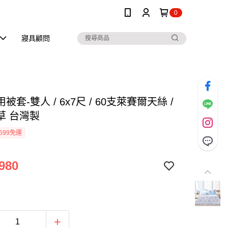
0
寢具顧問
被套-雙人 / 6x7尺 / 60支萊賽爾天絲 /
草 台灣製
699免運
980