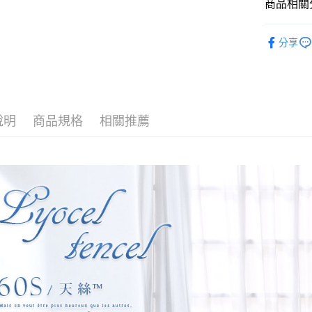
玉山商
商品相關分
台新國
全盈+PAY
台灣樂
找尺寸┃雙人
大哥付你
分享
專櫃級天
相關說明
【大哥付
四季被 兩用被
AFTEE先
1.本服務
2.付款方
相關說明
被套┃Duvet
流程，驗
【關於「A
說明
商品規格
相關推薦
Hami Poin
完成交易
AFTEE
3.實際核
便利好安
相關說明
4.訂單成
１．簡單
「Hami
消。如遇
ATM付款
２．便利
信會員帳號後
無法說明
３．安心
元)。
【繳款方
1.分期款
【「AFT
運送方式
醒簡訊。
１．於結帳
2.透過簡
付」結帳
全家取貨
帳／街口支
２．訂單
３．收到繳
每筆NT$6
【注意事
／ATM／
1.本服務
※ 請注意
付款後全
用戶於交
絡購買商品
每筆NT$6
款買賣價
先享後付
2.基於同