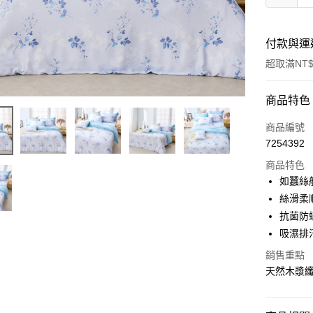
付款與運
超取滿NT$
付款方式
商品特色
信用卡一
商品編號
7254392
信用卡分
商品特色
3 期 
如蠶絲
合作金
絲滑柔
超商取貨
華南商
抗菌防
LINE Pay
上海商
吸濕排
國泰世
Apple Pay
銷售重點
臺灣中
匯豐（
天然木漿
悠遊付
聯邦商
元大商
Google Pa