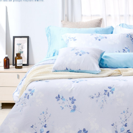
※ 交易是
7-11取貨
資料（包
是否繳費成
用，由本
付客戶支
每筆NT$6
3.完整用
【注意事
付款後7-1
１．透過由
每筆NT$6
交易，需
求債權轉
新竹貨運
２．關於
https://aft
每筆NT$8
３．未成
「AFTE
任。
４．使用「
即時審查
結果請求
５．嚴禁
形，恩沛
動。