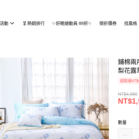
活動
🎖 熱銷排行
✨好眠總動員 88折✨
領折價券
找風格
鋪棉兩用
梨花露
超取滿NT$
NT$4,980
NT$1,
數量