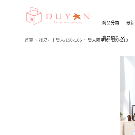
商品分類
最新
會員獨享
首頁
找尺寸┃雙人/150x186
雙人兩用被│180x210