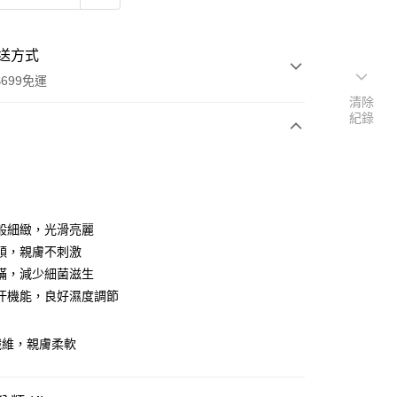
送方式
699免運
清除
紀錄
次付款
期付款
0 利率 每期
NT$660
21家銀行
般細緻，光滑亮麗
庫商業銀行
第一商業銀行
順，親膚不刺激
付款
業銀行
彰化商業銀行
蟎，減少細菌滋生
業儲蓄銀行
台北富邦商業銀行
汗機能，良好濕度調節
華商業銀行
兆豐國際商業銀行
小企業銀行
台中商業銀行
台灣）商業銀行
華泰商業銀行
纖維，親膚柔軟
業銀行
遠東國際商業銀行
業銀行
永豐商業銀行
y