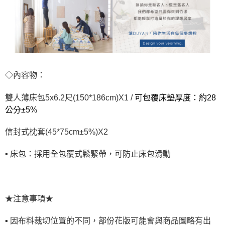
◇內容物：
雙人薄床包5x6.2尺(150*186cm)X1 /
可包覆床墊厚度：約28
公分±5%
信封式枕套(45*75cm±5%)X2
▪ 床包：採用全包覆式鬆緊帶，可防止床包滑動
★注意事項★
▪ 因布料裁切位置的不同，部份花版可能會與商品圖略有出