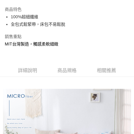
3 期 0 利率 每期
NT$210
21家銀行
商品特色
合作金庫商業銀行
第一商業銀行
超商取貨付款
100%超細纖維
華南商業銀行
彰化商業銀行
全包式鬆緊帶，床包不易鬆脫
LINE Pay
上海商業儲蓄銀行
台北富邦商業銀行
國泰世華商業銀行
兆豐國際商業銀行
Apple Pay
銷售重點
臺灣中小企業銀行
台中商業銀行
MIT台灣製造，觸感柔軟細緻
匯豐（台灣）商業銀行
華泰商業銀行
悠遊付
聯邦商業銀行
遠東國際商業銀行
元大商業銀行
永豐商業銀行
Google Pay
玉山商業銀行
星展（台灣）商業銀行
台新國際商業銀行
中國信託商業銀行
全盈+PAY
詳細說明
商品規格
相關推薦
台灣樂天信用卡公司
大哥付你分期
相關說明
【大哥付你分期使用說明】
AFTEE先享後付
1.本服務由台灣大哥大提供，台灣大哥大用戶可立即使用無須另外申請。
2.付款方式選擇「大哥付你分期」，訂單成立後會自動跳轉到大哥付的交易
相關說明
流程，驗證手機門號後，選擇欲分期的期數、繳款截止日，確認付款後即完
【關於「AFTEE先享後付」】
成交易。
Hami Point
AFTEE先享後付是「在收到商品之後才付款」的支付方式。 讓您購物簡單
3.實際核准額度、可分期數及費用金額請依後續交易確認頁面所載為準。
便利好安心！
相關說明
4.訂單成立30分鐘內，如未前往確認交易或遇審核未通過，訂單將自動取
１．簡單：不需註冊會員、不需綁卡、不需儲值。
「Hami Point」為中華電信所提供之點數服務，可於會員專區綁定中華電信
消。如遇「轉專審核」未通過狀況，表示未達大哥付你分期系統評分，恕無