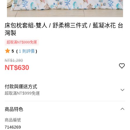
床包枕套組-雙人 / 舒柔棉三件式 / 藍凝冰花 台
灣製
超取滿NT$999免運
5
(
1
則評價
)
NT$1,280
NT$630
付款與運送方式
超取滿NT$999免運
付款方式
商品特色
信用卡一次付款
商品編號
信用卡分期付款
7146269