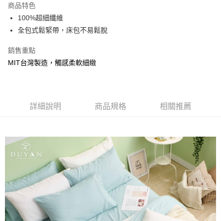
商品特色
合作金庫商業銀行
第一商業銀行
超商取貨付款
100%超細纖維
華南商業銀行
彰化商業銀行
全包式鬆緊帶，床包不易鬆脫
LINE Pay
上海商業儲蓄銀行
台北富邦商業銀行
國泰世華商業銀行
兆豐國際商業銀行
Apple Pay
銷售重點
臺灣中小企業銀行
台中商業銀行
MIT台灣製造，觸感柔軟細緻
匯豐（台灣）商業銀行
華泰商業銀行
悠遊付
聯邦商業銀行
遠東國際商業銀行
元大商業銀行
永豐商業銀行
Google Pay
玉山商業銀行
星展（台灣）商業銀行
台新國際商業銀行
中國信託商業銀行
全盈+PAY
詳細說明
商品規格
相關推薦
台灣樂天信用卡公司
大哥付你分期
相關說明
【大哥付你分期使用說明】
AFTEE先享後付
1.本服務由台灣大哥大提供，台灣大哥大用戶可立即使用無須另外申請。
2.付款方式選擇「大哥付你分期」，訂單成立後會自動跳轉到大哥付的交易
相關說明
流程，驗證手機門號後，選擇欲分期的期數、繳款截止日，確認付款後即完
【關於「AFTEE先享後付」】
成交易。
Hami Point
AFTEE先享後付是「在收到商品之後才付款」的支付方式。 讓您購物簡單
3.實際核准額度、可分期數及費用金額請依後續交易確認頁面所載為準。
便利好安心！
相關說明
4.訂單成立30分鐘內，如未前往確認交易或遇審核未通過，訂單將自動取
１．簡單：不需註冊會員、不需綁卡、不需儲值。
「Hami Point」為中華電信所提供之點數服務，可於會員專區綁定中華電信
消。如遇「轉專審核」未通過狀況，表示未達大哥付你分期系統評分，恕無
２．便利：只要手機號碼，簡訊認證，即可結帳。
ATM付款
會員帳號後，即可在購物車使用 Hami Point 折抵消費金額 (1點等於1元)。
法說明評估內容。