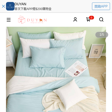
DUYAN
開啟APP
首次下載APP贈$200購物金
0
1
/
5