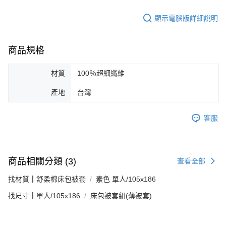
顯示電腦版詳細說明
商品規格
材質
100％超細纖維
產地
台灣
客服
商品相關分類 (3)
查看全部
找材質┃舒柔棉床包被套
素色 單人/105x186
找尺寸┃單人/105x186
床包被套組(薄被套)