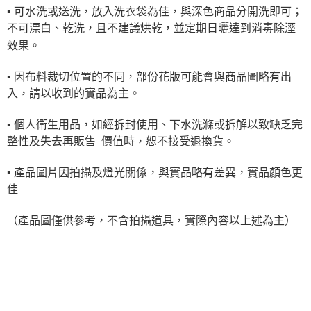
▪ 可水洗或送洗，放入洗衣袋為佳，與深色商品分開洗即可；
不可漂白、乾洗，且不建議烘乾，並定期日曬達到消毒除溼
效果。
▪ 因布料裁切位置的不同，部份花版可能會與商品圖略有出
入，請以收到的實品為主。
▪ 個人衛生用品，如經拆封使用、下水洗滌或拆解以致缺乏完
整性及失去再販售 價值時，恕不接受退換貨。
▪ 產品圖片因拍攝及燈光關係，與實品略有差異，實品顏色更
佳
（產品圖僅供參考，不含拍攝道具，實際內容以上述為主）