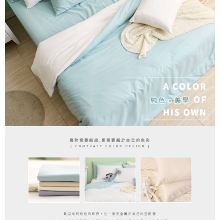
３．安心：先確認商品／服務後，再付款。
【繳款方式說明】
1.分期款項不併入電信帳單，「大哥付你分期」於每月結算日後寄送繳費提
運送方式
【「AFTEE先享後付」結帳流程】
醒簡訊。
１．於結帳方式選擇「AFTEE先享後付」後，將跳轉至「AFTEE先享後付」
2.透過簡訊連結打開帳單後，可選擇「超商條碼／台灣大直營門市／銀行轉
全家取貨付款
結帳頁面，進行簡訊認證並確認金額後，即可完成結帳。
帳／街口支付／iPASS MONEY」等通路繳費。
２．訂單成立數日內，您將收到繳費通知簡訊。
每筆NT$60，滿NT$699(含以上)免運費
３．收到繳費通知簡訊後14天內，點擊此簡訊中的連結，可透過四大超商／
【注意事項】
ATM／網路銀行／等多元方式進行付款，方視為交易完成。
付款後全家取貨
1.本服務係由「台灣大哥大股份有限公司」（以下簡稱本公司）所提供，讓
※ 請注意：結帳手續完成當下不需立刻繳費，但若您需要取消訂單，請聯絡
用戶於交易時，得透過本服務購買商品或服務，並由商店將買賣／分期付款
每筆NT$60，滿NT$699(含以上)免運費
購買商品的店家。未經商家同意取消之訂單仍視為有效，需透過AFTEE先享
買賣價金債權讓與本公司後，依約使用本公司帳單繳交帳款。
後付繳納相關費用。
2.基於同意付款使用「大哥付你分期」之契約關係目的，商店將以您的個人
7-11取貨付款
※ 交易是否成功請以「AFTEE先享後付 」之結帳頁面顯示為準，若有關於
資料（包含姓名、電話或地址）提供予台灣大哥大進項蒐集、處理及利用，
是否繳費成功／繳費後需取消欲退款等相關疑問，請聯繫「AFTEE先享後付
每筆NT$60，滿NT$999(含以上)免運費
由本公司與您本人進行分期帳單所需資料之確認、核對及更正。
客戶支援中心」
https://netprotections.freshdesk.com/support/home
3.完整用戶服務條款，請詳閱以下連結：
https://oppay.tw/userRule
付款後7-11取貨
【注意事項】
每筆NT$60，滿NT$999(含以上)免運費
１．透過由恩沛科技股份有限公司提供之「AFTEE先享後付」服務完成之交
易，需依本服務之必要範圍內提供個人資料，並將交易相關給付款項請求債
新竹貨運
權轉讓予恩沛科技股份有限公司。
２．關於個人資料處理事宜，請瀏覽以下網址：
每筆NT$80，滿NT$999(含以上)免運費
https://aftee.tw/terms/#terms3
３．未成年的使用者請事先徵得法定代理人或監護人之同意方可使用
「AFTEE先享後付」，若未經同意申辦者引起之損失，本公司不負相關責
任。
４．使用「AFTEE先享後付」時，將依據個別帳號之用戶狀況，依本公司即