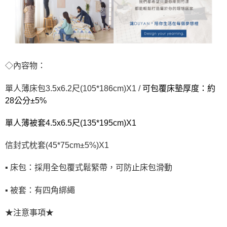
◇內容物：
單人薄床包3.5x6.2尺(105*186cm)X1 /
可包覆床墊厚度：約
28公分±5%
單人薄被套4.5x6.5尺(135*195cm)X1
信封式枕套(45*75cm±5%)X1
▪ 床包：採用全包覆式鬆緊帶，可防止床包滑動
▪ 被套：有四角綁繩
★注意事項★