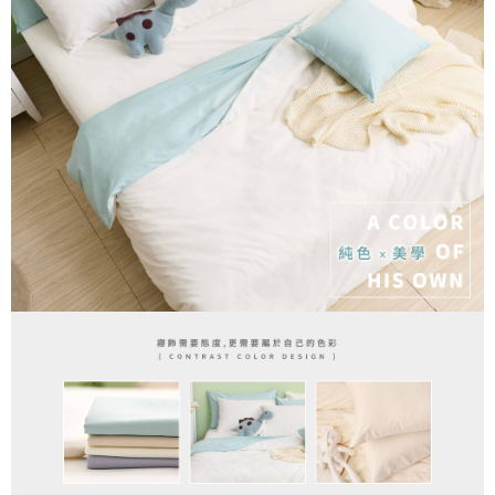
３．安心：先確認商品／服務後，再付款。
【繳款方式說明】
1.分期款項不併入電信帳單，「大哥付你分期」於每月結算日後寄送繳費提
運送方式
【「AFTEE先享後付」結帳流程】
醒簡訊。
１．於結帳方式選擇「AFTEE先享後付」後，將跳轉至「AFTEE先享後付」
2.透過簡訊連結打開帳單後，可選擇「超商條碼／台灣大直營門市／銀行轉
全家取貨付款
結帳頁面，進行簡訊認證並確認金額後，即可完成結帳。
帳／街口支付／iPASS MONEY」等通路繳費。
２．訂單成立數日內，您將收到繳費通知簡訊。
每筆NT$60，滿NT$999(含以上)免運費
３．收到繳費通知簡訊後14天內，點擊此簡訊中的連結，可透過四大超商／
【注意事項】
ATM／網路銀行／等多元方式進行付款，方視為交易完成。
付款後全家取貨
1.本服務係由「台灣大哥大股份有限公司」（以下簡稱本公司）所提供，讓
※ 請注意：結帳手續完成當下不需立刻繳費，但若您需要取消訂單，請聯絡
用戶於交易時，得透過本服務購買商品或服務，並由商店將買賣／分期付款
每筆NT$60，滿NT$999(含以上)免運費
購買商品的店家。未經商家同意取消之訂單仍視為有效，需透過AFTEE先享
買賣價金債權讓與本公司後，依約使用本公司帳單繳交帳款。
後付繳納相關費用。
2.基於同意付款使用「大哥付你分期」之契約關係目的，商店將以您的個人
7-11取貨付款
※ 交易是否成功請以「AFTEE先享後付 」之結帳頁面顯示為準，若有關於
資料（包含姓名、電話或地址）提供予台灣大哥大進項蒐集、處理及利用，
是否繳費成功／繳費後需取消欲退款等相關疑問，請聯繫「AFTEE先享後付
每筆NT$60，滿NT$999(含以上)免運費
由本公司與您本人進行分期帳單所需資料之確認、核對及更正。
客戶支援中心」
https://netprotections.freshdesk.com/support/home
3.完整用戶服務條款，請詳閱以下連結：
https://oppay.tw/userRule
付款後7-11取貨
【注意事項】
每筆NT$60，滿NT$999(含以上)免運費
１．透過由恩沛科技股份有限公司提供之「AFTEE先享後付」服務完成之交
易，需依本服務之必要範圍內提供個人資料，並將交易相關給付款項請求債
新竹貨運
權轉讓予恩沛科技股份有限公司。
２．關於個人資料處理事宜，請瀏覽以下網址：
每筆NT$80，滿NT$999(含以上)免運費
https://aftee.tw/terms/#terms3
３．未成年的使用者請事先徵得法定代理人或監護人之同意方可使用
「AFTEE先享後付」，若未經同意申辦者引起之損失，本公司不負相關責
任。
４．使用「AFTEE先享後付」時，將依據個別帳號之用戶狀況，依本公司即