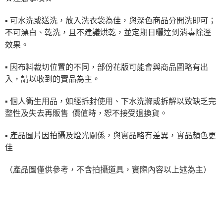
▪ 可水洗或送洗，放入洗衣袋為佳，與深色商品分開洗即可；
不可漂白、乾洗，且不建議烘乾，並定期日曬達到消毒除溼
效果。
▪ 因布料裁切位置的不同，部份花版可能會與商品圖略有出
入，請以收到的實品為主。
▪ 個人衛生用品，如經拆封使用、下水洗滌或拆解以致缺乏完
整性及失去再販售 價值時，恕不接受退換貨。
▪ 產品圖片因拍攝及燈光關係，與實品略有差異，實品顏色更
佳
（產品圖僅供參考，不含拍攝道具，實際內容以上述為主）