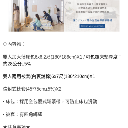
◇內容物：
雙人加大薄床包6x6.2尺(180*186cm)X1 /
可包覆床墊厚度：
約28公分±5%
雙人兩用被套(內裏舖棉)6x7尺(180*210cm)X1
信封式枕套(45*75cm±5%)X2
▪ 床包：採用全包覆式鬆緊帶，可防止床包滑動
▪ 被套：有四角綁繩
★注意事項★