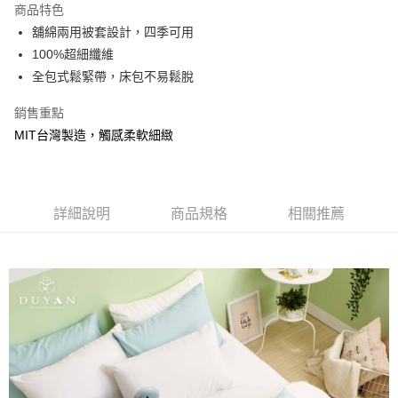
商品特色
合作金庫商業銀行
第一商業銀行
超商取貨付款
舖綿兩用被套設計，四季可用
華南商業銀行
彰化商業銀行
100%超細纖維
LINE Pay
上海商業儲蓄銀行
台北富邦商業銀行
國泰世華商業銀行
兆豐國際商業銀行
全包式鬆緊帶，床包不易鬆脫
Apple Pay
臺灣中小企業銀行
台中商業銀行
銷售重點
匯豐（台灣）商業銀行
華泰商業銀行
悠遊付
聯邦商業銀行
遠東國際商業銀行
MIT台灣製造，觸感柔軟細緻
元大商業銀行
永豐商業銀行
Google Pay
玉山商業銀行
星展（台灣）商業銀行
台新國際商業銀行
中國信託商業銀行
全盈+PAY
台灣樂天信用卡公司
詳細說明
商品規格
相關推薦
大哥付你分期
相關說明
【大哥付你分期使用說明】
AFTEE先享後付
1.本服務由台灣大哥大提供，台灣大哥大用戶可立即使用無須另外申請。
2.付款方式選擇「大哥付你分期」，訂單成立後會自動跳轉到大哥付的交易
相關說明
流程，驗證手機門號後，選擇欲分期的期數、繳款截止日，確認付款後即完
【關於「AFTEE先享後付」】
成交易。
Hami Point
AFTEE先享後付是「在收到商品之後才付款」的支付方式。 讓您購物簡單
3.實際核准額度、可分期數及費用金額請依後續交易確認頁面所載為準。
便利好安心！
相關說明
4.訂單成立30分鐘內，如未前往確認交易或遇審核未通過，訂單將自動取
１．簡單：不需註冊會員、不需綁卡、不需儲值。
「Hami Point」為中華電信所提供之點數服務，可於會員專區綁定中華電信
消。如遇「轉專審核」未通過狀況，表示未達大哥付你分期系統評分，恕無
２．便利：只要手機號碼，簡訊認證，即可結帳。
ATM付款
會員帳號後，即可在購物車使用 Hami Point 折抵消費金額 (1點等於1元)。
法說明評估內容。