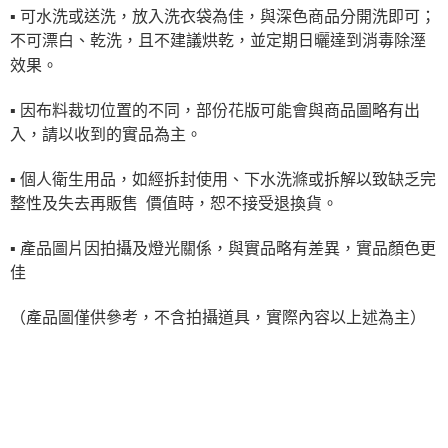
▪ 可水洗或送洗，放入洗衣袋為佳，與深色商品分開洗即可；
不可漂白、乾洗，且不建議烘乾，並定期日曬達到消毒除溼
效果。
▪ 因布料裁切位置的不同，部份花版可能會與商品圖略有出
入，請以收到的實品為主。
▪ 個人衛生用品，如經拆封使用、下水洗滌或拆解以致缺乏完
整性及失去再販售 價值時，恕不接受退換貨。
▪ 產品圖片因拍攝及燈光關係，與實品略有差異，實品顏色更
佳
（產品圖僅供參考，不含拍攝道具，實際內容以上述為主）