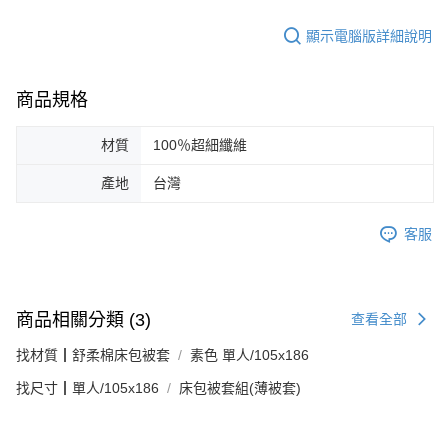
顯示電腦版詳細說明
商品規格
材質
100％超細纖維
產地
台灣
客服
商品相關分類 (3)
查看全部
找材質┃舒柔棉床包被套
素色 單人/105x186
找尺寸┃單人/105x186
床包被套組(薄被套)