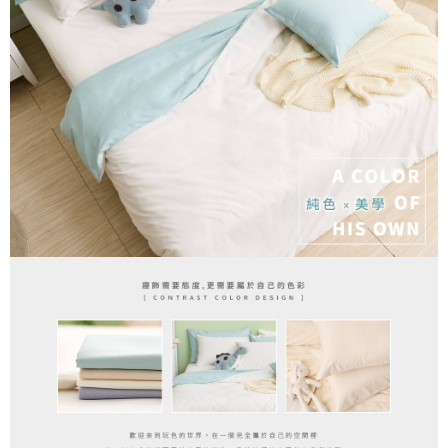
３．安心：先確認商品／服務後，再付款。
【繳款方式說明】
1.分期款項不併入電信帳單，「大哥付你分期」於每月結算日後寄送繳費提
運送方式
【「AFTEE先享後付」結帳流程】
醒簡訊。
１．於結帳方式選擇「AFTEE先享後付」後，將跳轉至「AFTEE先享後付」
2.透過簡訊連結打開帳單後，可選擇「超商條碼／台灣大直營門市／銀行轉
全家取貨付款
結帳頁面，進行簡訊認證並確認金額後，即可完成結帳。
帳／街口支付／iPASS MONEY」等通路繳費。
２．訂單成立數日內，您將收到繳費通知簡訊。
每筆NT$60，滿NT$699(含以上)免運費
３．收到繳費通知簡訊後14天內，點擊此簡訊中的連結，可透過四大超商／
【注意事項】
ATM／網路銀行／等多元方式進行付款，方視為交易完成。
付款後全家取貨
1.本服務係由「台灣大哥大股份有限公司」（以下簡稱本公司）所提供，讓
※ 請注意：結帳手續完成當下不需立刻繳費，但若您需要取消訂單，請聯絡
用戶於交易時，得透過本服務購買商品或服務，並由商店將買賣／分期付款
每筆NT$60，滿NT$699(含以上)免運費
購買商品的店家。未經商家同意取消之訂單仍視為有效，需透過AFTEE先享
買賣價金債權讓與本公司後，依約使用本公司帳單繳交帳款。
後付繳納相關費用。
2.基於同意付款使用「大哥付你分期」之契約關係目的，商店將以您的個人
7-11取貨付款
※ 交易是否成功請以「AFTEE先享後付 」之結帳頁面顯示為準，若有關於
資料（包含姓名、電話或地址）提供予台灣大哥大進項蒐集、處理及利用，
是否繳費成功／繳費後需取消欲退款等相關疑問，請聯繫「AFTEE先享後付
每筆NT$60，滿NT$999(含以上)免運費
由本公司與您本人進行分期帳單所需資料之確認、核對及更正。
客戶支援中心」
https://netprotections.freshdesk.com/support/home
3.完整用戶服務條款，請詳閱以下連結：
https://oppay.tw/userRule
付款後7-11取貨
【注意事項】
每筆NT$60，滿NT$999(含以上)免運費
１．透過由恩沛科技股份有限公司提供之「AFTEE先享後付」服務完成之交
易，需依本服務之必要範圍內提供個人資料，並將交易相關給付款項請求債
新竹貨運
權轉讓予恩沛科技股份有限公司。
２．關於個人資料處理事宜，請瀏覽以下網址：
每筆NT$80，滿NT$999(含以上)免運費
https://aftee.tw/terms/#terms3
３．未成年的使用者請事先徵得法定代理人或監護人之同意方可使用
「AFTEE先享後付」，若未經同意申辦者引起之損失，本公司不負相關責
任。
４．使用「AFTEE先享後付」時，將依據個別帳號之用戶狀況，依本公司即