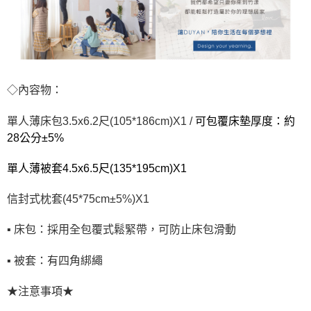
◇內容物：
單人薄床包3.5x6.2尺(105*186cm)X1 /
可包覆床墊厚度：約
28公分±5%
單人薄被套4.5x6.5尺(135*195cm)X1
信封式枕套(45*75cm±5%)X1
▪ 床包：採用全包覆式鬆緊帶，可防止床包滑動
▪ 被套：有四角綁繩
★注意事項★