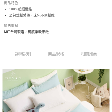
商品特色
合作金庫商業銀行
第一商業銀行
超商取貨付款
100%超細纖維
華南商業銀行
彰化商業銀行
全包式鬆緊帶，床包不易鬆脫
LINE Pay
上海商業儲蓄銀行
台北富邦商業銀行
國泰世華商業銀行
兆豐國際商業銀行
Apple Pay
銷售重點
臺灣中小企業銀行
台中商業銀行
MIT台灣製造，觸感柔軟細緻
匯豐（台灣）商業銀行
華泰商業銀行
悠遊付
聯邦商業銀行
遠東國際商業銀行
元大商業銀行
永豐商業銀行
Google Pay
玉山商業銀行
星展（台灣）商業銀行
台新國際商業銀行
中國信託商業銀行
全盈+PAY
詳細說明
商品規格
相關推薦
台灣樂天信用卡公司
大哥付你分期
相關說明
【大哥付你分期使用說明】
AFTEE先享後付
1.本服務由台灣大哥大提供，台灣大哥大用戶可立即使用無須另外申請。
2.付款方式選擇「大哥付你分期」，訂單成立後會自動跳轉到大哥付的交易
相關說明
流程，驗證手機門號後，選擇欲分期的期數、繳款截止日，確認付款後即完
【關於「AFTEE先享後付」】
成交易。
Hami Point
AFTEE先享後付是「在收到商品之後才付款」的支付方式。 讓您購物簡單
3.實際核准額度、可分期數及費用金額請依後續交易確認頁面所載為準。
便利好安心！
相關說明
4.訂單成立30分鐘內，如未前往確認交易或遇審核未通過，訂單將自動取
１．簡單：不需註冊會員、不需綁卡、不需儲值。
「Hami Point」為中華電信所提供之點數服務，可於會員專區綁定中華電信
消。如遇「轉專審核」未通過狀況，表示未達大哥付你分期系統評分，恕無
２．便利：只要手機號碼，簡訊認證，即可結帳。
ATM付款
會員帳號後，即可在購物車使用 Hami Point 折抵消費金額 (1點等於1元)。
法說明評估內容。