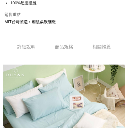
超商取貨付款
100%超細纖維
華南商業銀行
彰化商業銀行
LINE Pay
上海商業儲蓄銀行
台北富邦商業銀行
銷售重點
國泰世華商業銀行
兆豐國際商業銀行
Apple Pay
MIT台灣製造，觸感柔軟細緻
臺灣中小企業銀行
台中商業銀行
匯豐（台灣）商業銀行
華泰商業銀行
悠遊付
聯邦商業銀行
遠東國際商業銀行
元大商業銀行
永豐商業銀行
Google Pay
玉山商業銀行
詳細說明
商品規格
星展（台灣）商業銀行
相關推薦
台新國際商業銀行
中國信託商業銀行
全盈+PAY
台灣樂天信用卡公司
大哥付你分期
相關說明
【大哥付你分期使用說明】
AFTEE先享後付
1.本服務由台灣大哥大提供，台灣大哥大用戶可立即使用無須另外申請。
2.付款方式選擇「大哥付你分期」，訂單成立後會自動跳轉到大哥付的交易
相關說明
流程，驗證手機門號後，選擇欲分期的期數、繳款截止日，確認付款後即完
【關於「AFTEE先享後付」】
成交易。
Hami Point
AFTEE先享後付是「在收到商品之後才付款」的支付方式。 讓您購物簡單
3.實際核准額度、可分期數及費用金額請依後續交易確認頁面所載為準。
便利好安心！
相關說明
4.訂單成立30分鐘內，如未前往確認交易或遇審核未通過，訂單將自動取
１．簡單：不需註冊會員、不需綁卡、不需儲值。
「Hami Point」為中華電信所提供之點數服務，可於會員專區綁定中華電信
消。如遇「轉專審核」未通過狀況，表示未達大哥付你分期系統評分，恕無
２．便利：只要手機號碼，簡訊認證，即可結帳。
ATM付款
會員帳號後，即可在購物車使用 Hami Point 折抵消費金額 (1點等於1元)。
法說明評估內容。
３．安心：先確認商品／服務後，再付款。
【繳款方式說明】