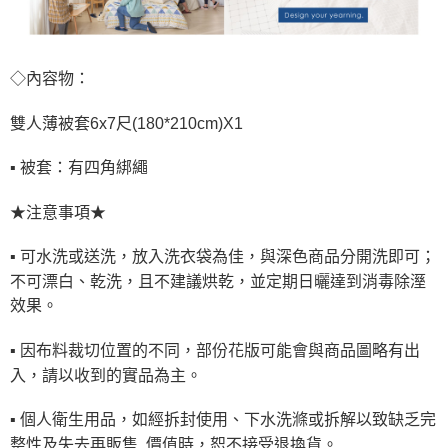
◇內容物：
雙人薄被套6x7尺(180*210cm)X1
▪ 被套：有四角綁繩
★注意事項★
▪ 可水洗或送洗，放入洗衣袋為佳，與深色商品分開洗即可；
不可漂白、乾洗，且不建議烘乾，並定期日曬達到消毒除溼
效果。
▪ 因布料裁切位置的不同，部份花版可能會與商品圖略有出
入，請以收到的實品為主。
▪ 個人衛生用品，如經拆封使用、下水洗滌或拆解以致缺乏完
整性及失去再販售 價值時，恕不接受退換貨。