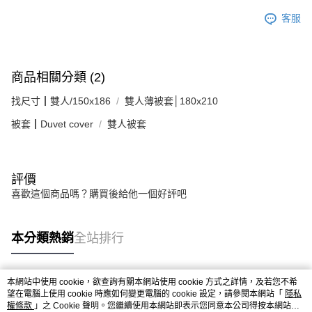
客服
商品相關分類 (2)
找尺寸┃雙人/150x186
雙人薄被套│180x210
被套┃Duvet cover
雙人被套
評價
喜歡這個商品嗎？購買後給他一個好評吧
本分類熱銷
全站排行
本網站中使用 cookie，欲查詢有關本網站使用 cookie 方式之詳情，及若您不希
熱門標籤
望在電腦上使用 cookie 時應如何變更電腦的 cookie 設定，請參閱本網站「
隱私
權條款
」之 Cookie 聲明。您繼續使用本網站即表示您同意本公司得按本網站使