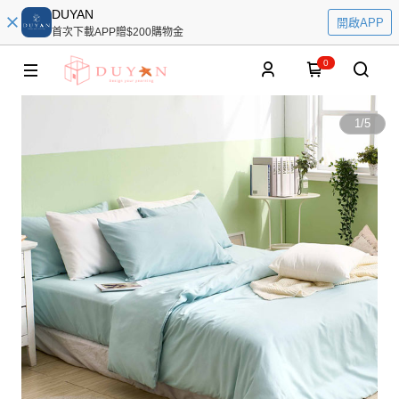
DUYAN
開啟APP
首次下載APP贈$200購物金
0
1
/
5