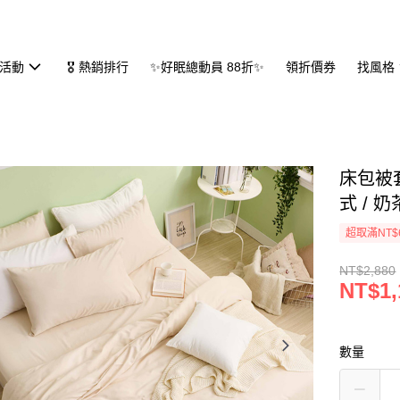
活動
🎖 熱銷排行
✨好眠總動員 88折✨
領折價券
找風格
床包被套
式 / 
超取滿NT$
NT$2,880
NT$1,
數量