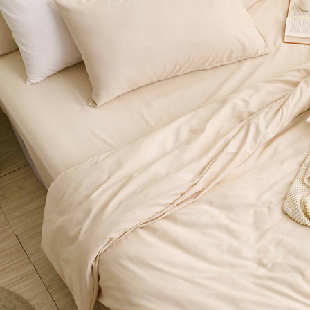
※ 交易是
7-11取貨
資料（包
是否繳費成
用，由本
付客戶支
每筆NT$6
3.完整用
【注意事
付款後7-1
１．透過由
每筆NT$6
交易，需
求債權轉
新竹貨運
２．關於
https://aft
每筆NT$8
３．未成
「AFTE
任。
４．使用「
即時審查
結果請求
５．嚴禁
形，恩沛
動。