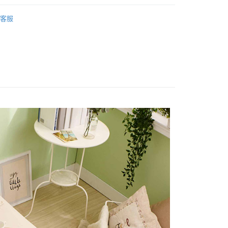
業銀行
星展（台灣）商業銀行
舒柔棉床包被套
素色 單人/105x186
際商業銀行
中國信託商業銀行
客服
天信用卡公司
/105x186
床包被套組(鋪棉兩用被套)
分期
(鋪棉兩用被套)
舒柔棉 MicroFiber
你分期使用說明】
享後付
由台灣大哥大提供，台灣大哥大用戶可立即使用無須另外申請。
式選擇「大哥付你分期」，訂單成立後會自動跳轉到大哥付的交易
證手機門號後，選擇欲分期的期數、繳款截止日，確認付款後即
FTEE先享後付」】
t
。
先享後付是「在收到商品之後才付款」的支付方式。 讓您購物簡單
准額度、可分期數及費用金額請依後續交易確認頁面所載為準。
心！
立30分鐘內，如未前往確認交易或遇審核未通過，訂單將自動取
：不需註冊會員、不需綁卡、不需儲值。
 Point」為中華電信所提供之點數服務，可於會員專區綁定中華電
「轉專審核」未通過狀況，表示未達大哥付你分期系統評分，恕
：只要手機號碼，簡訊認證，即可結帳。
，即可在購物車使用 Hami Point 折抵消費金額 (1點等於1
評估內容。
：先確認商品／服務後，再付款。
式說明】
項不併入電信帳單，「大哥付你分期」於每月結算日後寄送繳費提
EE先享後付」結帳流程】
方式選擇「AFTEE先享後付」後，將跳轉至「AFTEE先享後
訊連結打開帳單後，可選擇「超商條碼／台灣大直營門市／銀行轉
頁面，進行簡訊認證並確認金額後，即可完成結帳。
付款
付／iPASS MONEY」等通路繳費。
成立數日內，您將收到繳費通知簡訊。
費通知簡訊後14天內，點擊此簡訊中的連結，可透過四大超商
0，滿NT$699(含以上)免運費
項】
網路銀行／等多元方式進行付款，方視為交易完成。
係由「台灣大哥大股份有限公司」（以下簡稱本公司）所提供，讓
：結帳手續完成當下不需立刻繳費，但若您需要取消訂單，請聯
家取貨
易時，得透過本服務購買商品或服務，並由商店將買賣／分期付
的店家。未經商家同意取消之訂單仍視為有效，需透過AFTEE
0，滿NT$699(含以上)免運費
金債權讓與本公司後，依約使用本公司帳單繳交帳款。
繳納相關費用。
意付款使用「大哥付你分期」之契約關係目的，商店將以您的個人