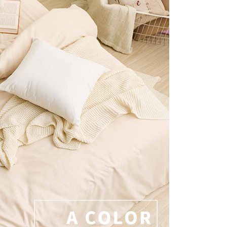
否成功請以「AFTEE先享後付 」之結帳頁面顯示為準，若有關於
付款
含姓名、電話或地址）提供予台灣大哥大進項蒐集、處理及利
功／繳費後需取消欲退款等相關疑問，請聯繫「AFTEE先享後
公司與您本人進行分期帳單所需資料之確認、核對及更正。
援中心」
https://netprotections.freshdesk.com/support/home
0，滿NT$999(含以上)免運費
戶服務條款，請詳閱以下連結：
https://oppay.tw/userRule
項】
1取貨
恩沛科技股份有限公司提供之「AFTEE先享後付」服務完成之
0，滿NT$999(含以上)免運費
依本服務之必要範圍內提供個人資料，並將交易相關給付款項請
讓予恩沛科技股份有限公司。
個人資料處理事宜，請瀏覽以下網址：
ee.tw/terms/#terms3
0，滿NT$999(含以上)免運費
年的使用者請事先徵得法定代理人或監護人之同意方可使用
E先享後付」，若未經同意申辦者引起之損失，本公司不負相關責
AFTEE先享後付」時，將依據個別帳號之用戶狀況，依本公司
核予不同之上限額度；若仍有額度不足之情形，本公司將視審查
用戶進行身份認證。
一人註冊多個帳號或使用他人資訊註冊。若發現惡意使用之情
科技股份有限公司將有權停止該用戶之使用額度並採取法律行