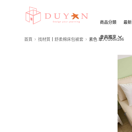
商品分類
最新
會員獨享
首頁
找材質┃舒柔棉床包被套
素色 單人/105x186