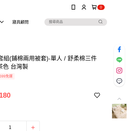
0
寢具顧問
組(鋪棉兩用被套)-單人 / 舒柔棉三件
奶茶色 台灣製
699免運
180