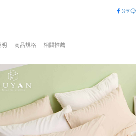
玉山商
找材質┃
台新國
全盈+PAY
分享
台灣樂
找尺寸┃單人
大哥付你
相關說明
床包被套組
【大哥付
AFTEE先
1.本服務
2.付款方
相關說明
說明
商品規格
相關推薦
流程，驗
【關於「A
Hami Poin
完成交易
AFTEE
3.實際核
便利好安
相關說明
4.訂單成
１．簡單
「Hami
消。如遇
ATM付款
２．便利
信會員帳號後
無法說明
３．安心
元)。
【繳款方
1.分期款
【「AFT
運送方式
醒簡訊。
１．於結帳
2.透過簡
付」結帳
全家取貨
帳／街口支
２．訂單
３．收到繳
每筆NT$6
【注意事
／ATM／
1.本服務
※ 請注意
付款後全
用戶於交
絡購買商品
每筆NT$6
款買賣價
先享後付
2.基於同