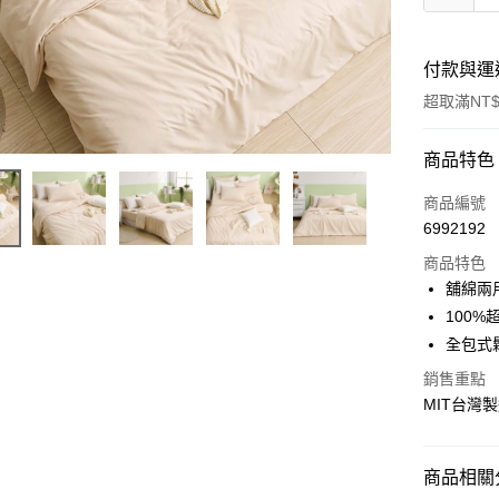
付款與運
超取滿NT$
付款方式
商品特色
信用卡一
商品編號
6992192
信用卡分
商品特色
3 期 
舖綿兩
合作金
100%
超商取貨
華南商
全包式
LINE Pay
上海商
銷售重點
國泰世
Apple Pay
MIT台灣
臺灣中
匯豐（
悠遊付
聯邦商
商品相關分
元大商
Google Pa