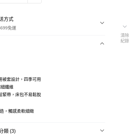
送方式
699免運
清除
紀錄
次付款
期付款
0 利率 每期
NT$393
21家銀行
用被套設計，四季可用
庫商業銀行
第一商業銀行
超細纖維
付款
業銀行
彰化商業銀行
鬆緊帶，床包不易鬆脫
業儲蓄銀行
台北富邦商業銀行
華商業銀行
兆豐國際商業銀行
製造，觸感柔軟細緻
小企業銀行
台中商業銀行
台灣）商業銀行
華泰商業銀行
業銀行
遠東國際商業銀行
類 (3)
業銀行
永豐商業銀行
y