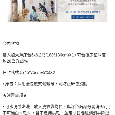
◇內容物：
雙人加大薄床包6x6.2尺(180*186cm)X1 /
可包覆床墊厚度：
約28公分±5%
信封式枕套(45*75cm±5%)X2
▪ 床包：採用全包覆式鬆緊帶，可防止床包滑動
★注意事項★
▪ 可水洗或送洗，放入洗衣袋為佳，與深色商品分開洗即可；
不可漂白、乾洗，且不建議烘乾，並定期日曬達到消毒除溼