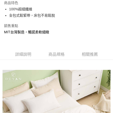
商品特色
合作金庫商業銀行
第一商業銀行
超商取貨付款
100%超細纖維
華南商業銀行
彰化商業銀行
全包式鬆緊帶，床包不易鬆脫
LINE Pay
上海商業儲蓄銀行
台北富邦商業銀行
國泰世華商業銀行
兆豐國際商業銀行
Apple Pay
銷售重點
臺灣中小企業銀行
台中商業銀行
MIT台灣製造，觸感柔軟細緻
匯豐（台灣）商業銀行
華泰商業銀行
悠遊付
聯邦商業銀行
遠東國際商業銀行
元大商業銀行
永豐商業銀行
Google Pay
玉山商業銀行
星展（台灣）商業銀行
台新國際商業銀行
中國信託商業銀行
全盈+PAY
詳細說明
商品規格
相關推薦
台灣樂天信用卡公司
大哥付你分期
相關說明
【大哥付你分期使用說明】
AFTEE先享後付
1.本服務由台灣大哥大提供，台灣大哥大用戶可立即使用無須另外申請。
2.付款方式選擇「大哥付你分期」，訂單成立後會自動跳轉到大哥付的交易
相關說明
流程，驗證手機門號後，選擇欲分期的期數、繳款截止日，確認付款後即完
【關於「AFTEE先享後付」】
成交易。
Hami Point
AFTEE先享後付是「在收到商品之後才付款」的支付方式。 讓您購物簡單
3.實際核准額度、可分期數及費用金額請依後續交易確認頁面所載為準。
便利好安心！
相關說明
4.訂單成立30分鐘內，如未前往確認交易或遇審核未通過，訂單將自動取
１．簡單：不需註冊會員、不需綁卡、不需儲值。
「Hami Point」為中華電信所提供之點數服務，可於會員專區綁定中華電信
消。如遇「轉專審核」未通過狀況，表示未達大哥付你分期系統評分，恕無
２．便利：只要手機號碼，簡訊認證，即可結帳。
ATM付款
會員帳號後，即可在購物車使用 Hami Point 折抵消費金額 (1點等於1元)。
法說明評估內容。