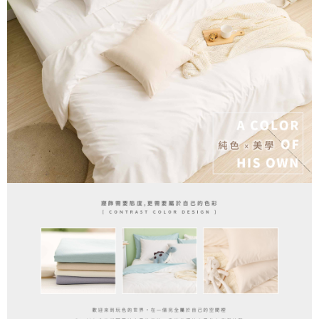
３．安心：先確認商品／服務後，再付款。
【繳款方式說明】
1.分期款項不併入電信帳單，「大哥付你分期」於每月結算日後寄送繳費提
運送方式
【「AFTEE先享後付」結帳流程】
醒簡訊。
１．於結帳方式選擇「AFTEE先享後付」後，將跳轉至「AFTEE先享後付」
2.透過簡訊連結打開帳單後，可選擇「超商條碼／台灣大直營門市／銀行轉
全家取貨付款
結帳頁面，進行簡訊認證並確認金額後，即可完成結帳。
帳／街口支付／iPASS MONEY」等通路繳費。
２．訂單成立數日內，您將收到繳費通知簡訊。
每筆NT$60，滿NT$699(含以上)免運費
３．收到繳費通知簡訊後14天內，點擊此簡訊中的連結，可透過四大超商／
【注意事項】
ATM／網路銀行／等多元方式進行付款，方視為交易完成。
付款後全家取貨
1.本服務係由「台灣大哥大股份有限公司」（以下簡稱本公司）所提供，讓
※ 請注意：結帳手續完成當下不需立刻繳費，但若您需要取消訂單，請聯絡
用戶於交易時，得透過本服務購買商品或服務，並由商店將買賣／分期付款
每筆NT$60，滿NT$699(含以上)免運費
購買商品的店家。未經商家同意取消之訂單仍視為有效，需透過AFTEE先享
買賣價金債權讓與本公司後，依約使用本公司帳單繳交帳款。
後付繳納相關費用。
2.基於同意付款使用「大哥付你分期」之契約關係目的，商店將以您的個人
7-11取貨付款
※ 交易是否成功請以「AFTEE先享後付 」之結帳頁面顯示為準，若有關於
資料（包含姓名、電話或地址）提供予台灣大哥大進項蒐集、處理及利用，
是否繳費成功／繳費後需取消欲退款等相關疑問，請聯繫「AFTEE先享後付
每筆NT$60，滿NT$999(含以上)免運費
由本公司與您本人進行分期帳單所需資料之確認、核對及更正。
客戶支援中心」
https://netprotections.freshdesk.com/support/home
3.完整用戶服務條款，請詳閱以下連結：
https://oppay.tw/userRule
付款後7-11取貨
【注意事項】
每筆NT$60，滿NT$999(含以上)免運費
１．透過由恩沛科技股份有限公司提供之「AFTEE先享後付」服務完成之交
易，需依本服務之必要範圍內提供個人資料，並將交易相關給付款項請求債
新竹貨運
權轉讓予恩沛科技股份有限公司。
２．關於個人資料處理事宜，請瀏覽以下網址：
每筆NT$80，滿NT$999(含以上)免運費
https://aftee.tw/terms/#terms3
３．未成年的使用者請事先徵得法定代理人或監護人之同意方可使用
「AFTEE先享後付」，若未經同意申辦者引起之損失，本公司不負相關責
任。
４．使用「AFTEE先享後付」時，將依據個別帳號之用戶狀況，依本公司即