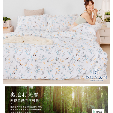
３．安心：先確認商品／服務後，再付款。
【繳款方式說明】
1.分期款項不併入電信帳單，「大哥付你分期」於每月結算日後寄送繳費提
運送方式
【「AFTEE先享後付」結帳流程】
醒簡訊。
１．於結帳方式選擇「AFTEE先享後付」後，將跳轉至「AFTEE先享後付」
2.透過簡訊連結打開帳單後，可選擇「超商條碼／台灣大直營門市／銀行轉
全家取貨付款
結帳頁面，進行簡訊認證並確認金額後，即可完成結帳。
帳／街口支付／iPASS MONEY」等通路繳費。
２．訂單成立數日內，您將收到繳費通知簡訊。
每筆NT$60，滿NT$699(含以上)免運費
３．收到繳費通知簡訊後14天內，點擊此簡訊中的連結，可透過四大超商／
【注意事項】
ATM／網路銀行／等多元方式進行付款，方視為交易完成。
付款後全家取貨
1.本服務係由「台灣大哥大股份有限公司」（以下簡稱本公司）所提供，讓
※ 請注意：結帳手續完成當下不需立刻繳費，但若您需要取消訂單，請聯絡
用戶於交易時，得透過本服務購買商品或服務，並由商店將買賣／分期付款
每筆NT$60，滿NT$699(含以上)免運費
購買商品的店家。未經商家同意取消之訂單仍視為有效，需透過AFTEE先享
買賣價金債權讓與本公司後，依約使用本公司帳單繳交帳款。
後付繳納相關費用。
2.基於同意付款使用「大哥付你分期」之契約關係目的，商店將以您的個人
7-11取貨付款
※ 交易是否成功請以「AFTEE先享後付 」之結帳頁面顯示為準，若有關於
資料（包含姓名、電話或地址）提供予台灣大哥大進項蒐集、處理及利用，
是否繳費成功／繳費後需取消欲退款等相關疑問，請聯繫「AFTEE先享後付
每筆NT$60，滿NT$999(含以上)免運費
由本公司與您本人進行分期帳單所需資料之確認、核對及更正。
客戶支援中心」
https://netprotections.freshdesk.com/support/home
3.完整用戶服務條款，請詳閱以下連結：
https://oppay.tw/userRule
付款後7-11取貨
【注意事項】
每筆NT$60，滿NT$999(含以上)免運費
１．透過由恩沛科技股份有限公司提供之「AFTEE先享後付」服務完成之交
易，需依本服務之必要範圍內提供個人資料，並將交易相關給付款項請求債
新竹貨運
權轉讓予恩沛科技股份有限公司。
２．關於個人資料處理事宜，請瀏覽以下網址：
每筆NT$80，滿NT$999(含以上)免運費
https://aftee.tw/terms/#terms3
３．未成年的使用者請事先徵得法定代理人或監護人之同意方可使用
「AFTEE先享後付」，若未經同意申辦者引起之損失，本公司不負相關責
任。
４．使用「AFTEE先享後付」時，將依據個別帳號之用戶狀況，依本公司即