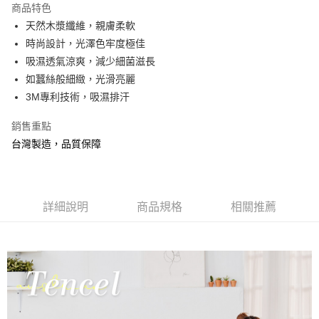
商品特色
合作金庫商業銀行
第一商業銀行
超商取貨付款
天然木漿纖維，親膚柔軟
華南商業銀行
彰化商業銀行
時尚設計，光澤色牢度極佳
LINE Pay
上海商業儲蓄銀行
台北富邦商業銀行
國泰世華商業銀行
兆豐國際商業銀行
吸濕透氣涼爽，減少細菌滋長
Apple Pay
臺灣中小企業銀行
台中商業銀行
如蠶絲般細緻，光滑亮麗
匯豐（台灣）商業銀行
華泰商業銀行
3M專利技術，吸濕排汗
悠遊付
聯邦商業銀行
遠東國際商業銀行
元大商業銀行
永豐商業銀行
Google Pay
銷售重點
玉山商業銀行
星展（台灣）商業銀行
台灣製造，品質保障
台新國際商業銀行
中國信託商業銀行
全盈+PAY
台灣樂天信用卡公司
大哥付你分期
相關說明
詳細說明
商品規格
相關推薦
【大哥付你分期使用說明】
AFTEE先享後付
1.本服務由台灣大哥大提供，台灣大哥大用戶可立即使用無須另外申請。
2.付款方式選擇「大哥付你分期」，訂單成立後會自動跳轉到大哥付的交易
相關說明
流程，驗證手機門號後，選擇欲分期的期數、繳款截止日，確認付款後即完
【關於「AFTEE先享後付」】
成交易。
Hami Point
AFTEE先享後付是「在收到商品之後才付款」的支付方式。 讓您購物簡單
3.實際核准額度、可分期數及費用金額請依後續交易確認頁面所載為準。
便利好安心！
相關說明
4.訂單成立30分鐘內，如未前往確認交易或遇審核未通過，訂單將自動取
１．簡單：不需註冊會員、不需綁卡、不需儲值。
「Hami Point」為中華電信所提供之點數服務，可於會員專區綁定中華電信
消。如遇「轉專審核」未通過狀況，表示未達大哥付你分期系統評分，恕無
２．便利：只要手機號碼，簡訊認證，即可結帳。
ATM付款
會員帳號後，即可在購物車使用 Hami Point 折抵消費金額 (1點等於1元)。
法說明評估內容。