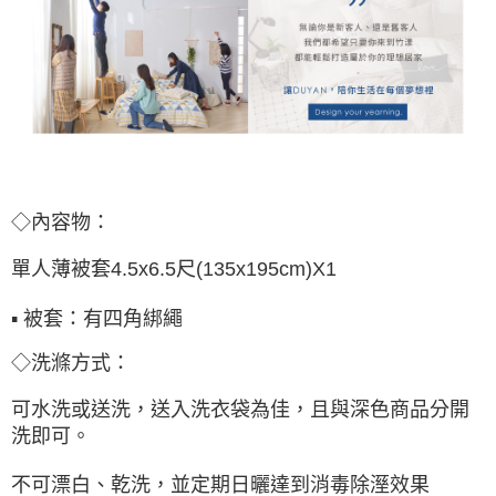
◇內容物：
單人薄被套4.5x6.5尺(135x195cm)X1
▪ 被套：有四角綁繩
◇洗滌方式：
可水洗或送洗，送入洗衣袋為佳，且與深色商品分開
洗即可。
不可漂白、乾洗，並定期日曬達到消毒除溼效果