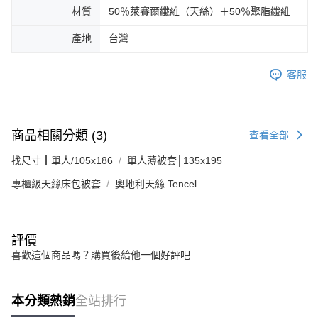
材質
50％萊賽爾纖維（天絲）＋50％聚脂纖維
產地
台灣
客服
商品相關分類 (3)
查看全部
找尺寸┃單人/105x186
單人薄被套│135x195
專櫃級天絲床包被套
奧地利天絲 Tencel
評價
喜歡這個商品嗎？購買後給他一個好評吧
本分類熱銷
全站排行