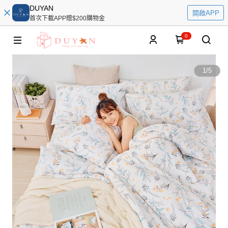
DUYAN
開啟APP
首次下載APP贈$200購物金
0
1
/
5