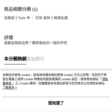
商品相關分類 (1)
找風格┃Style 🌟
花草 森林┃網美私藏
評價
喜歡這個商品嗎？購買後給他一個好評吧
本分類熱銷
全站排行
本網站中使用 cookie，欲查詢有關本網站使用 cookie 方式之詳情，及若您不希
熱門標籤
望在電腦上使用 cookie 時應如何變更電腦的 cookie 設定，請參閱本網站「
隱私
權條款
」之 Cookie 聲明。您繼續使用本網站即表示您同意本公司得按本網站使
用條款之 Cookie 聲明使用 cookie。
了解更多 >
我知道了