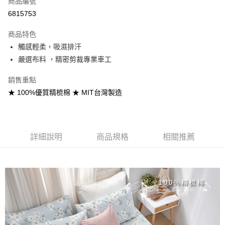
商品編號
信用卡分期付款
6815753
3 期 0 利率 每期
NT$393
21家銀行
商品特色
合作金庫商業銀行
第一商業銀行
超商取貨付款
觸感輕柔，吸濕排汗
華南商業銀行
彰化商業銀行
嚴選布料 ，精密剪裁專業車工
LINE Pay
上海商業儲蓄銀行
台北富邦商業銀行
國泰世華商業銀行
兆豐國際商業銀行
Apple Pay
銷售重點
臺灣中小企業銀行
台中商業銀行
★ 100%優質精梳棉 ★ MIT台灣製造
匯豐（台灣）商業銀行
華泰商業銀行
悠遊付
聯邦商業銀行
遠東國際商業銀行
元大商業銀行
永豐商業銀行
Google Pay
玉山商業銀行
星展（台灣）商業銀行
台新國際商業銀行
中國信託商業銀行
全盈+PAY
詳細說明
商品規格
相關推薦
台灣樂天信用卡公司
大哥付你分期
相關說明
【大哥付你分期使用說明】
AFTEE先享後付
1.本服務由台灣大哥大提供，台灣大哥大用戶可立即使用無須另外申請。
2.付款方式選擇「大哥付你分期」，訂單成立後會自動跳轉到大哥付的交易
相關說明
流程，驗證手機門號後，選擇欲分期的期數、繳款截止日，確認付款後即完
【關於「AFTEE先享後付」】
成交易。
Hami Point
AFTEE先享後付是「在收到商品之後才付款」的支付方式。 讓您購物簡單
3.實際核准額度、可分期數及費用金額請依後續交易確認頁面所載為準。