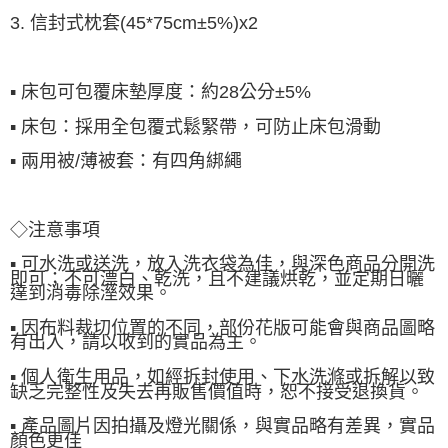
3. 信封式枕套(45*75cm±5%)x2
▪ 床包可包覆床墊厚度：約28公分±5%
▪ 床包：採用全包覆式鬆緊帶，可防止床包滑動
▪ 兩用被/薄被套：有四角綁繩
◇注意事項
▪ 可水洗或送洗，放入洗衣袋為佳，與深色商品分開洗
即可；不可漂白、乾洗，且不建議烘乾，並定期日曬
達到消毒除溼效果。
▪ 因布料裁切位置的不同，部份花版可能會與商品圖略
有出入，請以收到的實品為主。
▪ 個人衛生用品，如經拆封使用、下水洗滌或拆解以致
缺乏完整性及失去再販售價值時，恕不接受退換貨。
▪ 產品圖片因拍攝及燈光關係，與實品略有差異，實品
顏色更佳