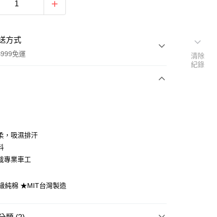
送方式
999免運
清除
紀錄
次付款
期付款
0 利率 每期
NT$250
21家銀行
柔，吸濕排汗
庫商業銀行
第一商業銀行
料
付款
業銀行
彰化商業銀行
裁專業車工
業儲蓄銀行
台北富邦商業銀行
華商業銀行
兆豐國際商業銀行
頂級純棉 ★MIT台灣製造
小企業銀行
台中商業銀行
台灣）商業銀行
華泰商業銀行
業銀行
遠東國際商業銀行
業銀行
永豐商業銀行