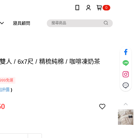
0
寢具顧問
雙人 / 6x7尺 / 精梳純棉 / 咖啡凍奶茶
999免運
則評價
)
50