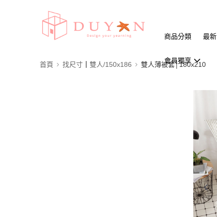
商品分類
最新
會員獨享
首頁
找尺寸┃雙人/150x186
雙人薄被套│180x210