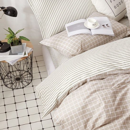
先享後付
2.基於同
※ 交易是
7-11取貨
資料（包
是否繳費成
用，由本
付客戶支
每筆NT$6
3.完整用
【注意事
付款後7-1
１．透過由
每筆NT$6
交易，需
求債權轉
新竹貨運
２．關於
https://aft
每筆NT$8
３．未成
「AFTE
任。
４．使用「
即時審查
結果請求
５．嚴禁
形，恩沛
動。