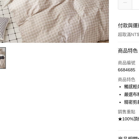
付款與運
超取滿NT$
付款方式
商品特色
信用卡一
商品編號
6684685
信用卡分
商品特色
3 期 
觸感輕
合作金
嚴選布
超商取貨
華南商
精密剪
LINE Pay
上海商
銷售重點
國泰世
Apple Pay
★100%
臺灣中
匯豐（
悠遊付
聯邦商
元大商