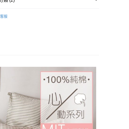
類 (2)
y
業銀行
星展（台灣）商業銀行
/150x186
雙人薄被套│180x210
際商業銀行
中國信託商業銀行
客服
天信用卡公司
 cover
雙人被套
分期
你分期使用說明】
享後付
由台灣大哥大提供，台灣大哥大用戶可立即使用無須另外申請。
式選擇「大哥付你分期」，訂單成立後會自動跳轉到大哥付的交易
證手機門號後，選擇欲分期的期數、繳款截止日，確認付款後即
FTEE先享後付」】
t
。
先享後付是「在收到商品之後才付款」的支付方式。 讓您購物簡單
准額度、可分期數及費用金額請依後續交易確認頁面所載為準。
心！
立30分鐘內，如未前往確認交易或遇審核未通過，訂單將自動取
：不需註冊會員、不需綁卡、不需儲值。
 Point」為中華電信所提供之點數服務，可於會員專區綁定中華電
「轉專審核」未通過狀況，表示未達大哥付你分期系統評分，恕
：只要手機號碼，簡訊認證，即可結帳。
，即可在購物車使用 Hami Point 折抵消費金額 (1點等於1
評估內容。
：先確認商品／服務後，再付款。
式說明】
項不併入電信帳單，「大哥付你分期」於每月結算日後寄送繳費提
EE先享後付」結帳流程】
方式選擇「AFTEE先享後付」後，將跳轉至「AFTEE先享後
訊連結打開帳單後，可選擇「超商條碼／台灣大直營門市／銀行轉
頁面，進行簡訊認證並確認金額後，即可完成結帳。
付款
付／iPASS MONEY」等通路繳費。
成立數日內，您將收到繳費通知簡訊。
費通知簡訊後14天內，點擊此簡訊中的連結，可透過四大超商
0，滿NT$999(含以上)免運費
項】
網路銀行／等多元方式進行付款，方視為交易完成。
係由「台灣大哥大股份有限公司」（以下簡稱本公司）所提供，讓
：結帳手續完成當下不需立刻繳費，但若您需要取消訂單，請聯
家取貨
易時，得透過本服務購買商品或服務，並由商店將買賣／分期付
的店家。未經商家同意取消之訂單仍視為有效，需透過AFTEE
0，滿NT$999(含以上)免運費
金債權讓與本公司後，依約使用本公司帳單繳交帳款。