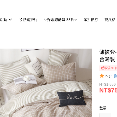
活動
🎖 熱銷排行
✨好眠總動員 88折✨
領折價券
找風格
薄被套-
台灣製
超取滿NT$
5 (
1
NT$1,880
NT$7
數量