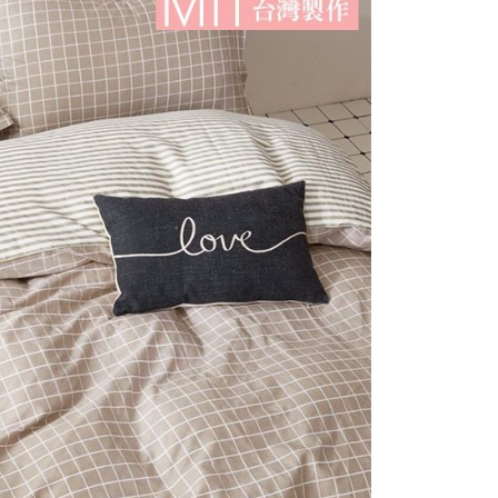
繳納相關費用。
意付款使用「大哥付你分期」之契約關係目的，商店將以您的個人
否成功請以「AFTEE先享後付 」之結帳頁面顯示為準，若有關於
付款
含姓名、電話或地址）提供予台灣大哥大進項蒐集、處理及利
功／繳費後需取消欲退款等相關疑問，請聯繫「AFTEE先享後
公司與您本人進行分期帳單所需資料之確認、核對及更正。
援中心」
https://netprotections.freshdesk.com/support/home
0，滿NT$999(含以上)免運費
戶服務條款，請詳閱以下連結：
https://oppay.tw/userRule
項】
1取貨
恩沛科技股份有限公司提供之「AFTEE先享後付」服務完成之
0，滿NT$999(含以上)免運費
依本服務之必要範圍內提供個人資料，並將交易相關給付款項請
讓予恩沛科技股份有限公司。
個人資料處理事宜，請瀏覽以下網址：
ee.tw/terms/#terms3
0，滿NT$999(含以上)免運費
年的使用者請事先徵得法定代理人或監護人之同意方可使用
E先享後付」，若未經同意申辦者引起之損失，本公司不負相關責
AFTEE先享後付」時，將依據個別帳號之用戶狀況，依本公司
核予不同之上限額度；若仍有額度不足之情形，本公司將視審查
用戶進行身份認證。
一人註冊多個帳號或使用他人資訊註冊。若發現惡意使用之情
科技股份有限公司將有權停止該用戶之使用額度並採取法律行