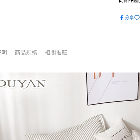
商品相關分
Google Pa
玉山商
找尺寸┃雙人
台新國
全盈+PAY
分享
台灣樂
被套┃Duvet
大哥付你
相關說明
【大哥付
AFTEE先
1.本服務
2.付款方
相關說明
說明
商品規格
相關推薦
流程，驗
【關於「A
Hami Poin
完成交易
AFTEE
3.實際核
便利好安
相關說明
4.訂單成
１．簡單
「Hami
消。如遇
ATM付款
２．便利
信會員帳號後
無法說明
３．安心
元)。
【繳款方
1.分期款
【「AFT
運送方式
醒簡訊。
１．於結帳
2.透過簡
付」結帳
全家取貨
帳／街口支
２．訂單
３．收到繳
每筆NT$6
【注意事
／ATM／
1.本服務
※ 請注意
付款後全
用戶於交
絡購買商品
每筆NT$6
款買賣價