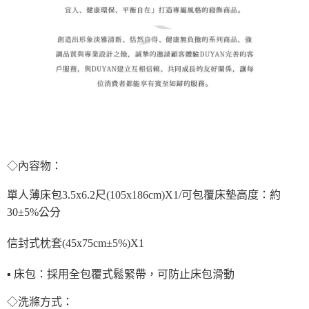
◇內容物：
單人薄床包3.5x6.2尺(105x186cm)X1/可包覆床墊高度：約
30±5%公分
信封式枕套(45x75cm±5%)X1
▪ 床包：採用全包覆式鬆緊帶，可防止床包滑動
◇洗滌方式：