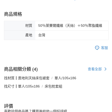
商品規格
材質
50％萊賽爾纖維（天絲）＋50％聚脂纖維
產地
台灣
客服
商品相關分類 (4)
查看全部
找材質┃奧地利天絲床包被套
單人/105x186
找尺寸┃單人/105x186
床包枕套組
評價
喜歡這個商品嗎？購買後給他一個好評吧