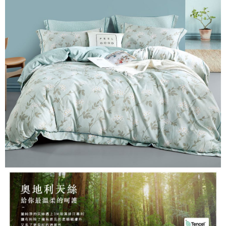
３．安心：先確認商品／服務後，再付款。
【繳款方式說明】
1.分期款項不併入電信帳單，「大哥付你分期」於每月結算日後寄送繳費提
運送方式
【「AFTEE先享後付」結帳流程】
醒簡訊。
１．於結帳方式選擇「AFTEE先享後付」後，將跳轉至「AFTEE先享後付」
2.透過簡訊連結打開帳單後，可選擇「超商條碼／台灣大直營門市／銀行轉
全家取貨付款
結帳頁面，進行簡訊認證並確認金額後，即可完成結帳。
帳／街口支付／iPASS MONEY」等通路繳費。
２．訂單成立數日內，您將收到繳費通知簡訊。
每筆NT$60，滿NT$999(含以上)免運費
３．收到繳費通知簡訊後14天內，點擊此簡訊中的連結，可透過四大超商／
【注意事項】
ATM／網路銀行／等多元方式進行付款，方視為交易完成。
付款後全家取貨
1.本服務係由「台灣大哥大股份有限公司」（以下簡稱本公司）所提供，讓
※ 請注意：結帳手續完成當下不需立刻繳費，但若您需要取消訂單，請聯絡
用戶於交易時，得透過本服務購買商品或服務，並由商店將買賣／分期付款
每筆NT$60，滿NT$999(含以上)免運費
購買商品的店家。未經商家同意取消之訂單仍視為有效，需透過AFTEE先享
買賣價金債權讓與本公司後，依約使用本公司帳單繳交帳款。
後付繳納相關費用。
2.基於同意付款使用「大哥付你分期」之契約關係目的，商店將以您的個人
7-11取貨付款
※ 交易是否成功請以「AFTEE先享後付 」之結帳頁面顯示為準，若有關於
資料（包含姓名、電話或地址）提供予台灣大哥大進項蒐集、處理及利用，
是否繳費成功／繳費後需取消欲退款等相關疑問，請聯繫「AFTEE先享後付
每筆NT$60，滿NT$999(含以上)免運費
由本公司與您本人進行分期帳單所需資料之確認、核對及更正。
客戶支援中心」
https://netprotections.freshdesk.com/support/home
3.完整用戶服務條款，請詳閱以下連結：
https://oppay.tw/userRule
付款後7-11取貨
【注意事項】
每筆NT$60，滿NT$999(含以上)免運費
１．透過由恩沛科技股份有限公司提供之「AFTEE先享後付」服務完成之交
易，需依本服務之必要範圍內提供個人資料，並將交易相關給付款項請求債
新竹貨運
權轉讓予恩沛科技股份有限公司。
２．關於個人資料處理事宜，請瀏覽以下網址：
每筆NT$80，滿NT$999(含以上)免運費
https://aftee.tw/terms/#terms3
３．未成年的使用者請事先徵得法定代理人或監護人之同意方可使用
「AFTEE先享後付」，若未經同意申辦者引起之損失，本公司不負相關責
任。
４．使用「AFTEE先享後付」時，將依據個別帳號之用戶狀況，依本公司即