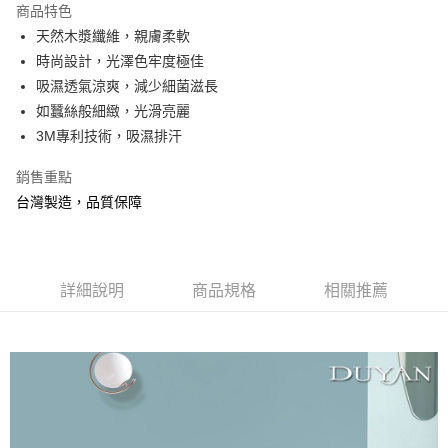
商品特色
合作金庫商業銀行
第一商業銀行
超商取貨付款
天然木漿纖維，親膚柔軟
華南商業銀行
彰化商業銀行
時尚設計，光澤色牢度極佳
LINE Pay
上海商業儲蓄銀行
台北富邦商業銀行
國泰世華商業銀行
兆豐國際商業銀行
吸濕透氣涼爽，減少細菌滋長
Apple Pay
臺灣中小企業銀行
台中商業銀行
如蠶絲般細緻，光滑亮麗
匯豐（台灣）商業銀行
華泰商業銀行
3M專利技術，吸濕排汗
悠遊付
聯邦商業銀行
遠東國際商業銀行
元大商業銀行
永豐商業銀行
Google Pay
銷售重點
玉山商業銀行
星展（台灣）商業銀行
台灣製造，品質保障
台新國際商業銀行
中國信託商業銀行
全盈+PAY
台灣樂天信用卡公司
大哥付你分期
相關說明
詳細說明
商品規格
相關推薦
【大哥付你分期使用說明】
AFTEE先享後付
1.本服務由台灣大哥大提供，台灣大哥大用戶可立即使用無須另外申請。
2.付款方式選擇「大哥付你分期」，訂單成立後會自動跳轉到大哥付的交易
相關說明
流程，驗證手機門號後，選擇欲分期的期數、繳款截止日，確認付款後即完
【關於「AFTEE先享後付」】
成交易。
Hami Point
AFTEE先享後付是「在收到商品之後才付款」的支付方式。 讓您購物簡單
3.實際核准額度、可分期數及費用金額請依後續交易確認頁面所載為準。
便利好安心！
相關說明
4.訂單成立30分鐘內，如未前往確認交易或遇審核未通過，訂單將自動取
１．簡單：不需註冊會員、不需綁卡、不需儲值。
「Hami Point」為中華電信所提供之點數服務，可於會員專區綁定中華電信
消。如遇「轉專審核」未通過狀況，表示未達大哥付你分期系統評分，恕無
２．便利：只要手機號碼，簡訊認證，即可結帳。
ATM付款
會員帳號後，即可在購物車使用 Hami Point 折抵消費金額 (1點等於1元)。
法說明評估內容。