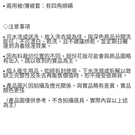
▪ 兩用被/薄被套：有四角綁繩
◇注意事項
▪ 可水洗或送洗，放入洗衣袋為佳，與深色商品分開洗
即可；不可漂白、乾洗，且不建議烘乾，並定期日曬
達到消毒除溼效果。
▪ 因布料裁切位置的不同，部份花版可能會與商品圖略
有出入，請以收到的實品為主。
▪ 個人衛生用品，如經拆封使用、下水洗滌或拆解以致
缺乏完整性及失去再販售價值時，恕不接受退換貨。
▪ 產品圖片因拍攝及燈光關係，與實品略有差異，實品
顏色更佳
（產品圖僅供參考，不含拍攝道具，實際內容以上述
為主）