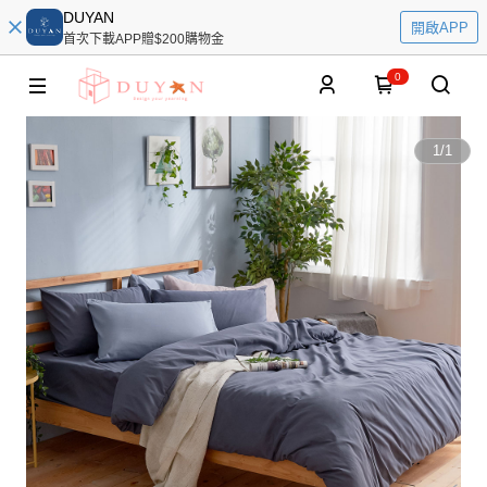
DUYAN
開啟APP
首次下載APP贈$200購物金
0
1
/
1