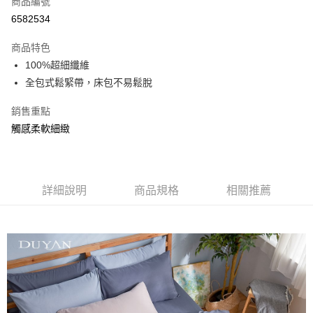
商品編號
信用卡分期付款
6582534
3 期 0 利率 每期
NT$189
21家銀行
商品特色
合作金庫商業銀行
第一商業銀行
超商取貨付款
100%超細纖維
華南商業銀行
彰化商業銀行
全包式鬆緊帶，床包不易鬆脫
LINE Pay
上海商業儲蓄銀行
台北富邦商業銀行
國泰世華商業銀行
兆豐國際商業銀行
Apple Pay
銷售重點
臺灣中小企業銀行
台中商業銀行
觸感柔軟細緻
匯豐（台灣）商業銀行
華泰商業銀行
悠遊付
聯邦商業銀行
遠東國際商業銀行
元大商業銀行
永豐商業銀行
Google Pay
玉山商業銀行
星展（台灣）商業銀行
台新國際商業銀行
中國信託商業銀行
全盈+PAY
詳細說明
商品規格
相關推薦
台灣樂天信用卡公司
大哥付你分期
相關說明
【大哥付你分期使用說明】
AFTEE先享後付
1.本服務由台灣大哥大提供，台灣大哥大用戶可立即使用無須另外申請。
2.付款方式選擇「大哥付你分期」，訂單成立後會自動跳轉到大哥付的交易
相關說明
流程，驗證手機門號後，選擇欲分期的期數、繳款截止日，確認付款後即完
【關於「AFTEE先享後付」】
成交易。
Hami Point
AFTEE先享後付是「在收到商品之後才付款」的支付方式。 讓您購物簡單
3.實際核准額度、可分期數及費用金額請依後續交易確認頁面所載為準。